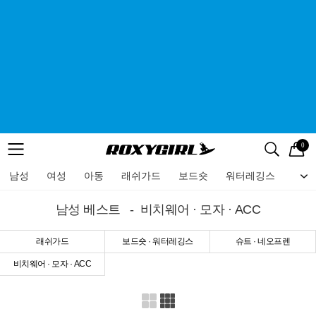
0
로고
메뉴
검색
메뉴
남성
여성
아동
래쉬가드
보드숏
워터레깅스
비치
남성 베스트
- 비치웨어 · 모자 · ACC
래쉬가드
보드숏 · 워터레깅스
슈트 · 네오프렌
비치웨어 · 모자 · ACC