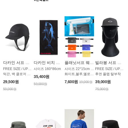
다카인 서프 모자 AC1895BDK
다카인 비치 타올 AT1766UDK
플래닛서프 웨이스트백 UAB011PS
빌라봉 서프 모자 AC1954CBB
FREE SIZE / UPF 50+
사이즈 160*86cm
사이즈 22*15cm / 4컬러
FREE SIZE / UPF 50+
턱끈, 백 클로저 조절 가능
화이트,블루,옐로우,핑크,오렌지
후면 플랩 탈부착
35,400원
29,500원
7,600원
39,000원
19,000원
59,000원
59,000원
75,000원