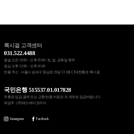
록시걸 고객센터
031.522.4488
평일 오전 10:00 ~ 오후 05:00 / 토, 일, 공휴일 휴무
점심 오후 12:00 ~ 오후 01:00
반품 주소 : 서울시 송파구 동남로 20길 53 1층 CJ대한통운 록시걸
국민은행 515537.01.017828
무통장 입금 결제 또는 교환/반품 비용은 위 계좌로 입금바랍니다.
예금주 : (주)에스에이코리아
Instargram
Facebook