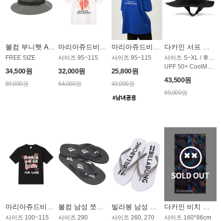
볼컴 부니햇 AC1965GVC
마리아쥬드비엔 티셔츠 JMST62W
마리아쥬드비엔 티셔츠 JMST19B
다카인 서프 모자 AC1898BDK
FREE SIZE
사이즈 95~115
사이즈 95~115
사이즈 S~XL / 후면 플랩 탈부착
UPF 50+ CoolMax 땀 흡수 밴드
34,500원
32,000원
25,800원
43,500원
69,000원
64,000원
43,000원
69,000원
마리아쥬드비엔 티셔츠 JMST57B
볼컴 남성 쪼리 AS1864BVC
빌라봉 남성 쪼리 AS1861WBB
다카인 비치 타올 AT1766TDK
사이즈 100~115
사이즈 290
사이즈 260, 270
사이즈 160*86cm