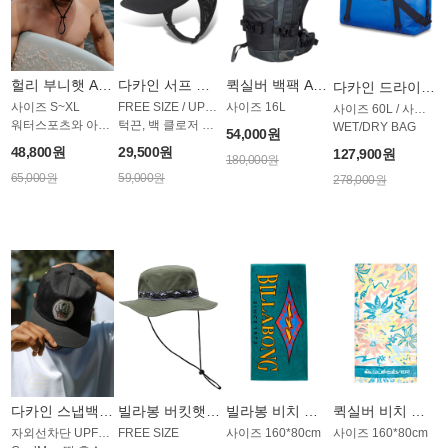
헐리 부니햇 AC1988SHL
다카인 서프 모자 AC1896BDK
퀵실버 백팩 AB1878KQS
다카인 드라이 더플백 AB1824DDK
사이즈 S~XL
FREE SIZE / UPF 50+
사이즈 16L
사이즈 60L / 사이클론 컬렉션
워터스포츠와 아웃도어 겸용
턱끈, 백 클로저 조절 가능
WET/DRY BAG
54,000원
48,800원
29,500원
127,900원
180,000원
65,000원
59,000원
278,000원
다카인 스냅백 모자 AC1892TDK
빌라봉 버킷햇 AC1943SBB
빌라봉 비치 타올 AT1768PBB
퀵실버 비치 타올 AT1754WQS
자외선차단 UPF50+
FREE SIZE
사이즈 160*80cm
사이즈 160*80cm