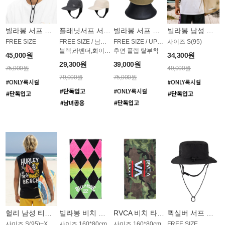
빌라봉 서프 모자 AC1955NBB
플래닛서프 서프 모자 UAC007PS
빌라봉 서프 모자 AC1954SBB
빌라봉 남성 티셔츠 MST803WBB
FREE SIZE
FREE SIZE / 남녀공용
FREE SIZE / UPF 50+
사이즈 S(95)
블랙,라벤더,화이트,피치,그레이,오트밀 6컬러
후면 플랩 탈부착
45,000원
34,300원
29,300원
39,000원
75,000원
49,000원
79,000원
75,000원
헐리 남성 티셔츠 MST813BHL
빌라봉 비치 타올 AT1759NBB
RVCA 비치 타올 AT1757WRV
퀵실버 서프 모자 AC1957BQS
사이즈 S(95)~XXL(115)
사이즈 160*80cm
사이즈 160*80cm
FREE SIZE