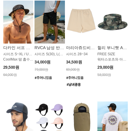
다카인 서프 모자 AC1899BDK
RVCA 남성 반바지 MST778BRV
마리아쥬드비엔 반바지 JMST55B
헐리 부니햇 AC1844CHL
사이즈 S~XL / UV차단
사이즈 S(30), L(34)
사이즈 28~34
FREE SIZE
CoolMax 땀 흡수 밴드
워터스포츠와 아웃도어 겸용
34,000원
34,500원
29,500원
29,000원
79,000원
69,000원
64,000원
58,000원