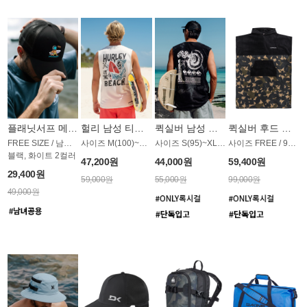
플래닛서프 메쉬캡 모자 UAC009PS
헐리 남성 티셔츠 MST813WHL
퀵실버 남성 티셔츠 MST811KQS
퀵실버 후드 판초 타월 AT1790CQS
FREE SIZE / 남녀공용
사이즈 M(100)~XXL(115)
사이즈 S(95)~XL(110)
사이즈 FREE / 90*114cm
블랙, 화이트 2컬러
47,200원
44,000원
59,400원
29,400원
59,000원
55,000원
99,000원
49,000원