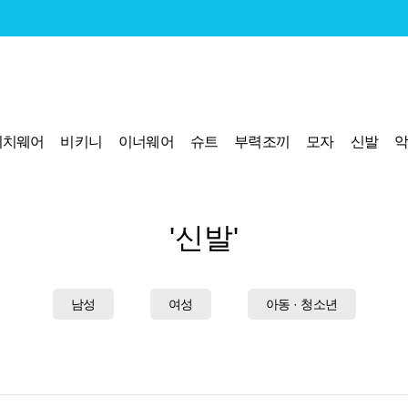
비치웨어
비키니
이너웨어
슈트
부력조끼
모자
신발
'신발'
남성
여성
아동 · 청소년