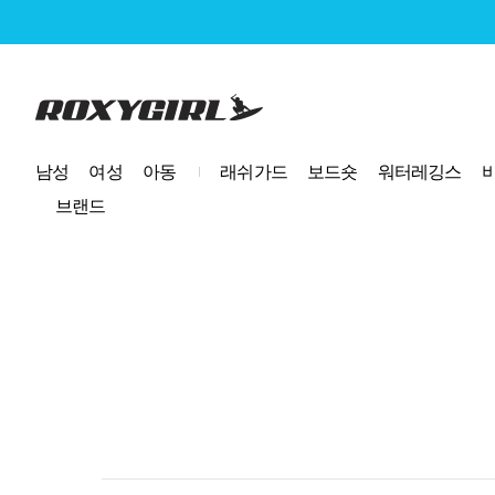
로고
남성
여성
아동
래쉬가드
보드숏
워터레깅스
브랜드