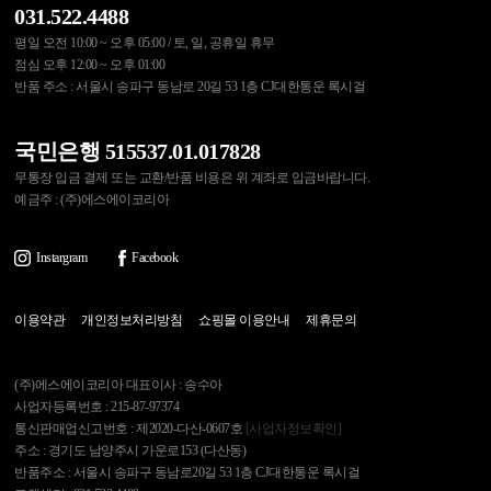
031.522.4488
평일 오전 10:00 ~ 오후 05:00 / 토, 일, 공휴일 휴무
점심 오후 12:00 ~ 오후 01:00
반품 주소 : 서울시 송파구 동남로 20길 53 1층 CJ대한통운 록시걸
국민은행 515537.01.017828
무통장 입금 결제 또는 교환/반품 비용은 위 계좌로 입금바랍니다.
예금주 : (주)에스에이코리아
Instargram
Facebook
이용약관
개인정보처리방침
쇼핑몰 이용안내
제휴문의
(주)에스에이코리아 대표이사 : 송수아
사업자등록번호 : 215-87-97374
통신판매업신고번호 : 제2020-다산-0607호
[사업자정보확인]
주소 : 경기도 남양주시 가운로153 (다산동)
반품주소 : 서울시 송파구 동남로20길 53 1층 CJ대한통운 록시걸