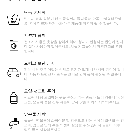
단독 손세탁
반드시 표백 성분이 없는 중성세제를 사용해 단독 손세탁해주세
요. 염색 잔료가 빠져나와 다른 제품에 이염이 될 수 있습니다.
건조기 금지
건조기 사용은 옷감을 상하게 하며, 형태가 변형되는 원인이 됩니
다.절대 사용하지 말아주세요. 서늘한 그늘에서 자연건조를 권장
합니다.
트렁크 보관 금지
제품 사용 후 젖어있는 상태로 장기간 밀폐 시 변색에 원인이 됩니
다. 자동차 트렁크 내 뜨거운 열기로 인해 옷이 손상될 수 있습니
다.
오일·선크림 주의
선크림, 태닝 오일에는 옷을 손상시키는 원료가 들어 있습니다. 선
크림, 오일이 묻은 경우 유분이 남지 않을 때까지 세탁해주세요.
맑은물 세탁
물놀이 후 물속에 화학성분 및 염분으로 인해 변색이 발생할 수 있
으며, 땀으로 인해 부분 탁생이 발생할 수 있습니다.물놀이 직후
맑은 물로 세탁해주세요.