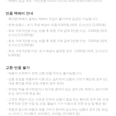
택배비 입금 계좌 : 국민은행 515537-01-017828 (주)에스에이코리아
반품 택배비 안내
휴대폰/쓱페이 결제는 택배비 차감이 불가하여 입금만 가능합니다.
전체 반품시 : 초기 무료 배송비 포함 6,000원 (제주, 도서산간 12,000원)
최초 구매 5만원 이상, 반품 후 최종 구매 금액 5만원 이상 : 3,000원 (제주,
도서산간 6,000원)
최초 구매 5만원 이상, 반품 후 최종 구매 금액 5만원 미만 : 3,000원 (제주,
도서산간 6,000원)
최초 구매 5만원 미만, 초기 배송비 결제한 경우 : 3,000원 (제주, 도서산간
6,000원)
교환·반품 불가
제품이 도착하기 전에 교환·반품 처리는 불가능합니다.
상품 포장을 개봉하여 사용 또는 설치되어 상품의 가치가 훼손된 경우 (단,
내용 확인을 위한 포장 개봉의 경우 제외)
부착된 택을 제거하였거나 제거한 흔적이 있는 경우 (예: 택제거, 패키지백
손상, 패키지백 분실 등)
고객의 책임이 있는 사유로 인하여 상품이 멸실 또는 훼손된 경우 (예: 보관
부주의로 인한 이염 및 오염, 물놀이 기구 이용으로 인한 손상 및 훼손 등)
착용과 동시에 제품의 제품 가치가 현저히 감소하는 상품의 경우 (예: 레깅
스, 비키니, 이너웨어, 브라패드, 브라탑, 언더웨어 등)