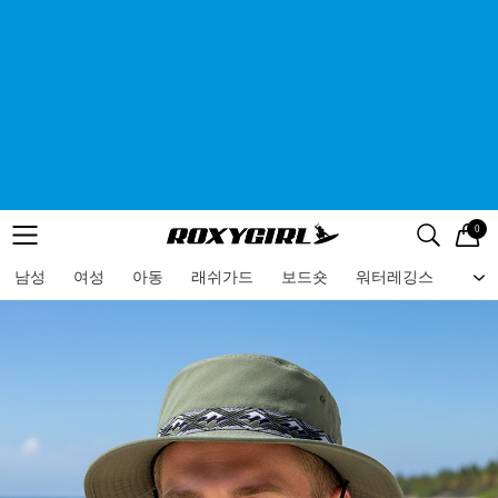
0
로고
메뉴
검색
메뉴
남성
여성
아동
래쉬가드
보드숏
워터레깅스
비치