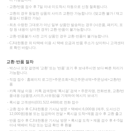
리 가능합니다.
교환/반품 접수 후 7일 이내 미도착시 자동으로 신청 철회됩니다.
교환의 경우 동일한 상품의 사이즈 교환만 가능합니다. (맞교환 불가 / 재고
품절시 반품만 가능)
최초 수령한 그대로가 아닌 일부 상품만 발송하는 경우 (사은품, 패키지, 포
장 등 내용이 상이한 경우) 교환·반품이 불가능합니다.
교환·반품불가 사전 고지 상품인 경우 교환·반품이 불가능합니다.
CJ대한통운 외 타택배 이용 시 택배 요금과 반품 주소가 상이하니 고객센터
로 확인 바랍니다.
교환·반품 절차
박스나 포장 겉면에 '교환' 또는 '반품' 표기 후 보내주시면 보다 빠른 처리가
가능합니다.
직접 접수 : 홈페이지 로그인>주문조회>최근주문내역>주문상세>교환/반
품
카톡 채널 이용 : 카톡 검색창에 '록시걸' 검색 > 주문자명, 전화번호, 교환/반
품내용 (상품명,사이즈,사유등)을 기재하여 메시지 보내기
록시걸 고객센터(031.522.4488)로 전화 접수
교환 접수 후 CJ대한통운 기사님 방문 > 택배비 6,000원 (제주, 도서산간
12,000원)동봉 또는 입금하여 전달 > 록시걸 도착>제품 검수 후 교환 출고
반품 접수 후 CJ대한통운 기사님 방문 > 록시걸 도착 > 제품 검수 후 4~5일
이내 택배비 차감 또는 입금 확인 후 환불