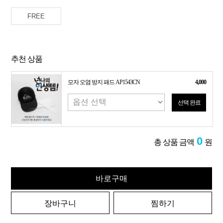
FREE
추천 상품
모자 오염 방지 패드 AP1543CN
4,000
선택 완료
0
총 상품 금액
원
바로구매
장바구니
찜하기