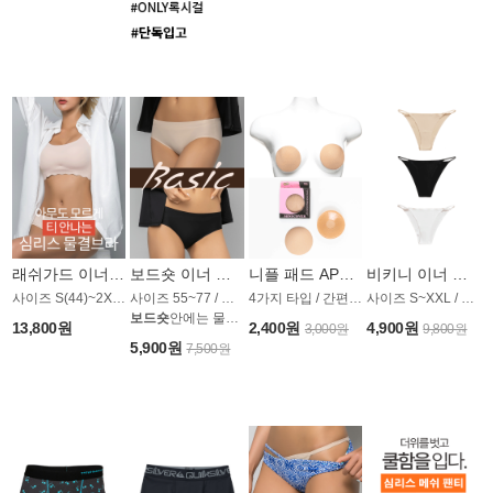
래쉬가드 이너 심리스 멀티 브라 AP1274CN
보드숏 이너 심리스 멀티 팬티 AP1279CN
니플 패드 AP1286CN
비키니 이너 팬티 AP1549CN
사이즈 S(44)~2XL(88) / 스킨,블랙 2컬러
사이즈 55~77 / 스킨 블랙 2컬러
4가지 타입 / 간편하게 부착 가능
사이즈 S~XXL / 블랙,화이트,스킨
보드숏
안에는 물론, 모든 일상생활에서도!
13,800원
2,400원
4,900원
3,000원
9,800원
5,900원
7,500원