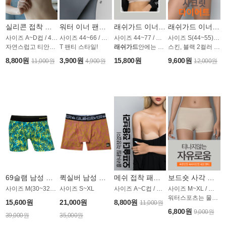
실리콘 접착 브라 AP1545CN
워터 이너 팬티 AP1277CN
래쉬가드 이너 심리스 멀티 브라 AP1272CN
래쉬가드 이너 팬티 AP1275CN
사이즈 A~D컵 / 4가지 타입
사이즈 44~66 / 스킨,블랙 2컬러
사이즈 44~77 / 스킨 블랙 2컬러
사이즈 S(44~55)~2XL(88~99)
자연스럽고 티안나게 볼륨업!
T 팬티 스타일!
래쉬가드
안에는 물론, 모든 일상생활에서도!
스킨, 블랙 2컬러 / 미드웨이스트
8,800원
3,900원
15,800원
9,600원
11,000원
4,900원
12,000원
69슬램 남성 언더웨어 OMU046GSL
퀵실버 남성 워터언더웨어 AME1779OQS
메쉬 접착 패드 AP1280CN
보드숏 사각 이너 팬티 AP1291CN
사이즈 M(30~32)~L(32~34)
사이즈 S~XL
사이즈 A~C컵 / 스킨,블랙 2컬러
사이즈 M~XL / 스킨, 블랙 2컬러
워터스포츠는 물론, 모든 일상생활에서도!
15,600원
21,000원
8,800원
11,000원
6,800원
9,000원
39,000원
35,000원