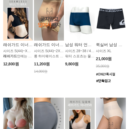
래쉬가드 이너 심리스 멀티 브라 AP1273CN
래쉬가드 이너 팬티 AP1276CN
남성 워터 언더웨어 AME1397CN
퀵실버 남성 워터언더웨어 AME1778BQS
사이즈 S(44)~XXL(88) / 스킨, 블랙 2컬러
사이즈 S(44)~2XL(88) / 스킨, 블랙 2컬러
사이즈 28~38 / 4컬러
사이즈 XL
래쉬가드
안에는 물론, 모든 일상생활에서도!
롱 하이웨이스트 팬티
워터 스포츠는 물론! 일상에서도
21,000원
12,800원
11,200원
9,800원
35,000원
14,000원