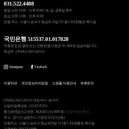
031.522.4488
평일 오전 10:00 ~ 오후 05:00 / 토, 일, 공휴일 휴무
점심 오후 12:00 ~ 오후 01:00
반품 주소 : 서울시 송파구 동남로 20길 53 1층 CJ대한통운 록시걸
국민은행 515537.01.017828
무통장 입금 결제 또는 교환/반품 비용은 위 계좌로 입금바랍니다.
예금주 : (주)에스에이코리아
Instargram
Facebook
이용약관
개인정보처리방침
쇼핑몰 이용안내
제휴문의
(주)에스에이코리아 대표이사 : 송수아
사업자등록번호 : 215-87-97374
통신판매업신고번호 : 제2020-다산-0607호
[사업자정보확인]
주소 : 경기도 남양주시 가운로153 (다산동)
반품주소 : 서울시 송파구 동남로20길 53 1층 CJ대한통운 록시걸