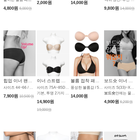
2,000원
14,000원
4,800원
9,800원
6,000원
14,000원
힙업 이너 팬티 AP1282CN
이너 스트랩 윙브라 AP1408CN
볼륨 접착 패드 AP727CD
보드숏 이너 심리스 멀티 팬티 AP1293CN
사이즈 44~66 / 스킨,블랙 2컬러
사이즈 75A~85D / 스킨,블랙 2컬러
풍성한 볼륨감 / 5가지 타입
사이즈 S(33)~XXL(77) / 스킨 블랙 2컬러
기본, 투명 2가지 스트랩 제공
보드숏
안에는 물론, 모든 일상생활에서도!
7,900원
14,000원
10,500원
14,900원
4,900원
6,200원
19,000원