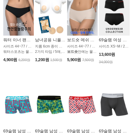
워터 이너 팬티 AP1278CN
남녀공용 니플 밴드 AP1287CN
보드숏 메쉬 심리스 멀티 팬티 AP1294CN
69슬램 여성 언더웨어 OWSET050SL
사이즈 44~77 / 스킨,블랙 2컬러
지름 6cm 종이 패치
사이즈 44~77 / 스킨 블랙 2컬러
사이즈 XS~M / 2가지 타입
워터스포츠는 물론, 일상생활에서도!
2가지 타입 / 5매, 6매 세트
보드숏
안에는 물론, 모든 일상생활에서도!
13,600원
4,900원
1,200원
5,900원
6,200원
1,500원
7,500원
34,000원
69슬램 남성 언더웨어 OMU005HSL
69슬램 남성 언더웨어 OMU024GSL
69슬램 남성 언더웨어 OMU035RSL
69슬램 남성 언더웨어 OMU032DSL