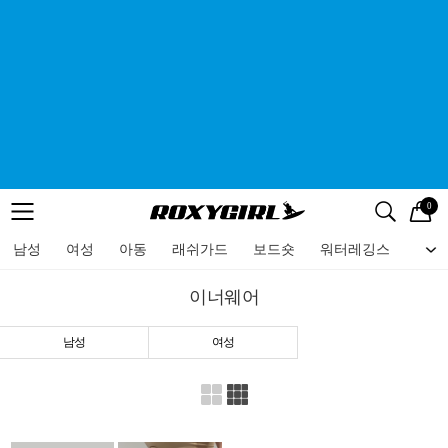
0
로고
메뉴
검색
메뉴
남성
여성
아동
래쉬가드
보드숏
워터레깅스
비치
이너웨어
남성
여성