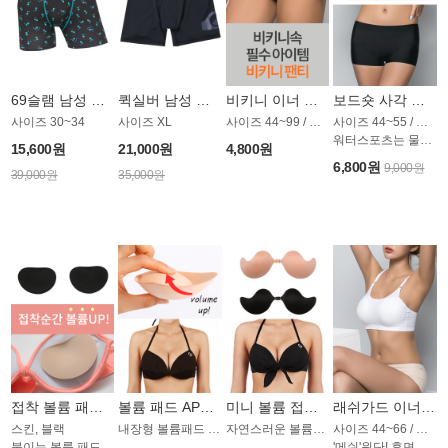
69슬램 남성 언더웨어 OMU006LSL
퀵실버 남성 워터언더웨어 AME1778KQS
비키니 이너 팬티 AP1396CN
보드숏 사각 메쉬 이너 팬티 AP1292CN
사이즈 30~34
사이즈 XL
사이즈 44~99 / 블랙,화이트,스킨
사이즈 44~55 / 스킨
워터스포츠는 물론, 모든 일상생활에서도!
15,600원
21,000원
4,800원
6,800원
9,000원
39,000원
35,000원
접착 볼륨 패드 AP1288CN
볼륨 패드 AP737CD
미니 볼륨 접착 패드 AP731CD
래쉬가드 이너 메쉬 브라탑 AP1297CN
스킨, 블랙
내장형 볼륨패드 / 3가지 타입
자연스러운 볼륨감 / 3가지 타입
사이즈 44~66 / 스킨
붙이는 볼륨 패드
'메쉬'원단! 후면 후크