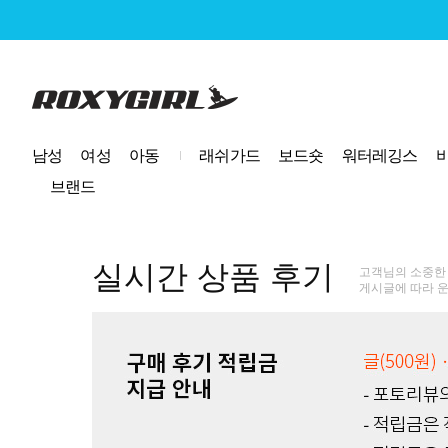
로고
남성
여성
아동
래쉬가드
보드숏
워터레깅스
브랜드
실시간 상품 후기
고객님의 소중한
게시글에 따라 