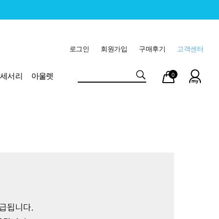
로그인
회원가입
구매후기
고객센터
마이
장바
악세서리
아울렛
0
페이
구니