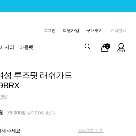
로그인
회원가입
구매후기
고객센터
마이
장바
악세서리
아울렛
0
페이
구니
여성 루즈핏 래쉬가드
9BRX
85)
원
79,000
원
(49,700원 할인)
상품 후기 보기
해 주세요.