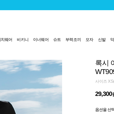
비치웨어
비키니
이너웨어
슈트
부력조끼
모자
신발
록시 
WT90
사이즈 XS(
29,300
옵션을 선택