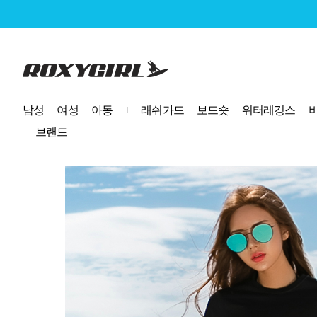
로고
남성
여성
아동
래쉬가드
보드숏
워터레깅스
브랜드