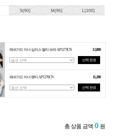
S(90)
M(95)
L(100)
래쉬가드 이너 심리스 멀티 브라 AP1273CN
12,800
선택 완료
래쉬가드 이너 팬티 AP1276CN
11,200
선택 완료
0
총 상품 금액
원