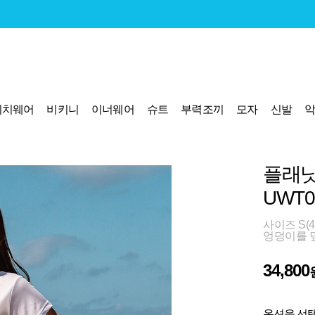
비치웨어
비키니
이너웨어
슈트
부력조끼
모자
신발
플래닛
UWT0
사이즈 S(44
엉덩이를 
34,800
옵션을 선택