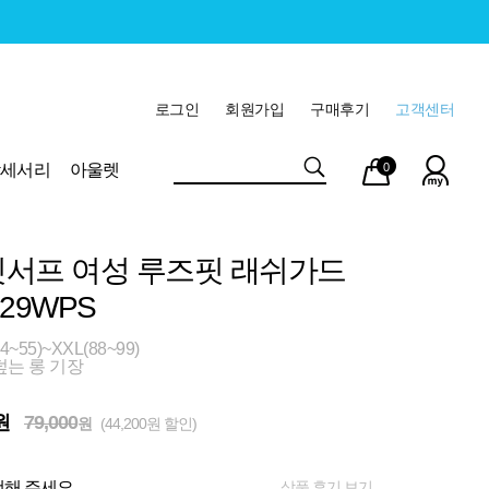
로그인
회원가입
구매후기
고객센터
마이
장바
악세서리
아울렛
0
페이
구니
서프 여성 루즈핏 래쉬가드
29WPS
~55)~XXL(88~99)
덮는 롱 기장
원
79,000
원
(44,200원 할인)
상품 후기 보기
해 주세요.