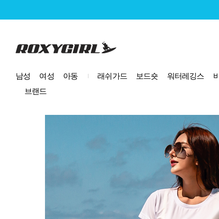
로고
남성
여성
아동
래쉬가드
보드숏
워터레깅스
브랜드