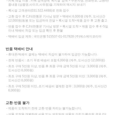
카톡 채널 이용 : 카톡 검색창에 '록시걸' 검색 > 주문자명, 전화번호, 교환/반
품내용 (상품명,사이즈,사유등)을 기재하여 메시지 보내기
록시걸 고객센터(031.522.4488)로 전화 접수
교환 접수 후 CJ대한통운 기사님 방문 > 택배비 6,000원 (제주, 도서산간
12,000원)동봉 또는 입금하여 전달 > 록시걸 도착>제품 검수 후 교환 출고
반품 접수 후 CJ대한통운 기사님 방문 > 록시걸 도착 > 제품 검수 후 4~5일
이내 택배비 차감 또는 입금 확인 후 환불
택배비 입금 계좌 : 국민은행 515537-01-017828 (주)에스에이코리아
반품 택배비 안내
휴대폰/쓱페이 결제는 택배비 차감이 불가하여 입금만 가능합니다.
전체 반품시 : 초기 무료 배송비 포함 6,000원 (제주, 도서산간 12,000원)
최초 구매 5만원 이상, 반품 후 최종 구매 금액 5만원 이상 : 3,000원 (제주,
도서산간 6,000원)
최초 구매 5만원 이상, 반품 후 최종 구매 금액 5만원 미만 : 3,000원 (제주,
도서산간 6,000원)
최초 구매 5만원 미만, 초기 배송비 결제한 경우 : 3,000원 (제주, 도서산간
6,000원)
교환·반품 불가
제품이 도착하기 전에 교환·반품 처리는 불가능합니다.
상품 포장을 개봉하여 사용 또는 설치되어 상품의 가치가 훼손된 경우 (단,