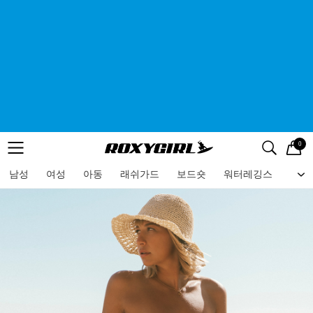
0
로고
메뉴
검색
메뉴
남성
여성
아동
래쉬가드
보드숏
워터레깅스
비치