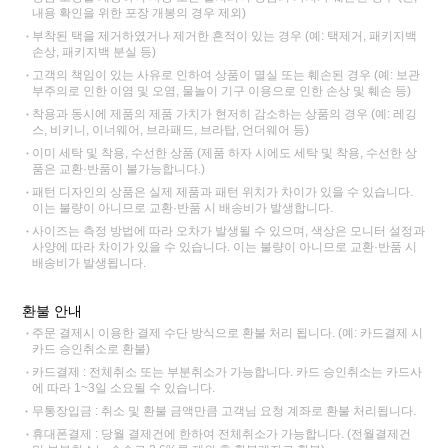
내용 확인을 위한 포장 개봉의 경우 제외)
부착된 택을 제거하였거나 제거한 흔적이 있는 경우 (예: 택제거, 패키지백
손상, 패키지백 분실 등)
고객의 책임이 있는 사유로 인하여 상품이 멸실 또는 훼손된 경우 (예: 보관
부주의로 인한 이염 및 오염, 물놀이 기구 이용으로 인한 손상 및 훼손 등)
착용과 동시에 제품의 제품 가치가 현저히 감소하는 상품의 경우 (예: 레깅
스, 비키니, 이너웨어, 브라패드, 브라탑, 언더웨어 등)
이미 세탁 및 착용, 수선한 상품 (제품 하자 시에도 세탁 및 착용, 수선한 상
품은 교환·반품이 불가능합니다.)
패턴 디자인의 상품은 실제 제품과 패턴 위치가 차이가 있을 수 있습니다.
이는 불량이 아니므로 교환·반품 시 배송비가 발생합니다.
사이즈는 측정 방법에 따라 오차가 발생될 수 있으며, 색상은 모니터 설정과
사양에 따라 차이가 있을 수 있습니다. 이는 불량이 아니므로 교환·반품 시
배송비가 발생됩니다.
환불 안내
주문 결제시 이용한 결제 수단 방식으로 환불 처리 됩니다. (예: 카드결제 시
카드 승인취소로 환불)
카드결제 : 전체취소 또는 부분취소가 가능합니다. 카드 승인취소는 카드사
에 따라 1~3일 소요될 수 있습니다.
무통장입금 : 취소 및 환불 금액만큼 고객님 요청 계좌로 환불 처리됩니다.
휴대폰결제 : 당월 결제건에 한하여 전체취소가 가능합니다. (전월결제건