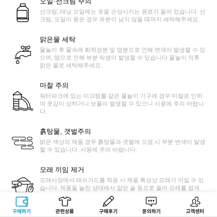
오일·선크림 주의
선크림, 태닝 오일에는 옷을 손상시키는 원료가 들어 있습니다. 선
크림, 오일이 묻은 경우 유분이 남지 않을 때까지 세탁해주세요.
맑은물 세탁
물놀이 후 물속에 화학성분 및 염분으로 인해 변색이 발생할 수 있
으며, 땀으로 인해 부분 탁생이 발생할 수 있습니다.물놀이 직후
맑은 물로 세탁해주세요.
마찰 주의
워터파크에 있는 미끄럼틀 같은 물놀이 기구에 경우 마찰로 인하
여 옷감이 상하거나 보풀이 발생할 수 있으니 사용에 주의 바랍니
다.
흙탕물, 갯벌주의
밝은 색상의 제품 경우 흙탕물과 갯벌에 오염 시 부분 변색이 발생
할 수 있습니다. 사용에 주의 바랍니다.
모래 끼임 제거
모래사장에서 래쉬가드를 착용 시 제품 특성상 모래가 끼일 수 있
습니다. 제품을 늘린 상태에서 얇은 솔 등으로 쓸어 모래를 쉽게
제거가 가능합니다.
구매하기
관련상품
상품후기
문의하기
고객센터