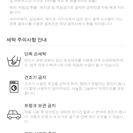
및 부분취소는 수수료 3.6%를 제외 후 환불계좌로 환불)
예치, 적립금 환불 : 예치금 및 적립금으로 결제한 금액만큼 자동 복원 처리
됩니다.
네이버페이, 삼성페이, 페이코, 카카오페이 같은 당사 결제 시스템이 아닌
제휴 결제사를 이용한 결제건은 해당 결제사에서 환불 처리됩니다.
세탁 주의사항 안내
단독 손세탁
반드시 표백 성분이 없는 중성세제를 사용해 단독 손세탁해주세
요. 염색 잔료가 빠져나와 다른 제품에 이염이 될 수 있습니다.
건조기 금지
건조기 사용은 옷감을 상하게 하며, 형태가 변형되는 원인이 됩니
다.절대 사용하지 말아주세요. 서늘한 그늘에서 자연건조를 권장
합니다.
트렁크 보관 금지
제품 사용 후 젖어있는 상태로 장기간 밀폐 시 변색에 원인이 됩니
다. 자동차 트렁크 내 뜨거운 열기로 인해 옷이 손상될 수 있습니
다.