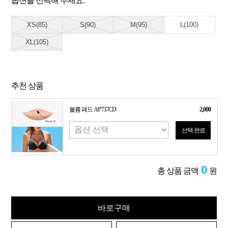
옵션을 선택해 주세요.
XS(85)
S(90)
M(95)
L(100)
XL(105)
추천 상품
볼륨 패드 AP737CD
2,000
선택 완료
0
총 상품 금액
원
바로구매