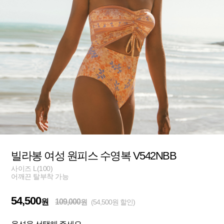
빌라봉 여성 원피스 수영복 V542NBB
사이즈 L(100)
어깨끈 탈부착 가능
54,500
원
109,000
원
(54,500원 할인)