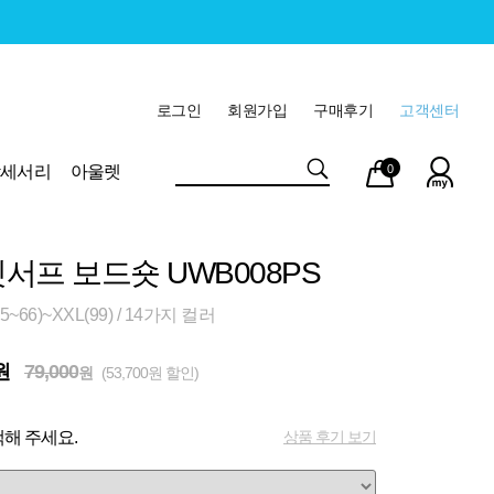
로그인
회원가입
구매후기
고객센터
마이
장바
악세서리
아울렛
0
페이
구니
서프 보드숏 UWB008PS
~66)~XXL(99) / 14가지 컬러
원
79,000
원
(53,700원 할인)
상품 후기 보기
해 주세요.