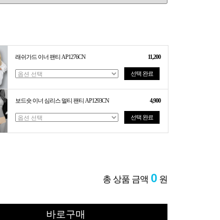
래쉬가드 이너 팬티 AP1276CN
11,200
선택 완료
보드숏 이너 심리스 멀티 팬티 AP1293CN
4,900
선택 완료
0
총 상품 금액
원
바로구매