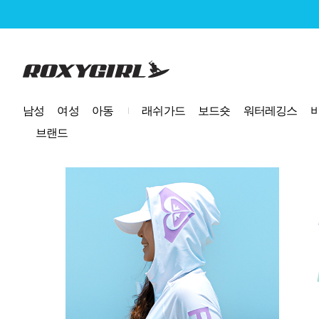
로고
남성
여성
아동
래쉬가드
보드숏
워터레깅스
브랜드