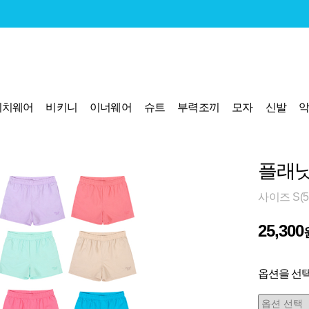
비치웨어
비키니
이너웨어
슈트
부력조끼
모자
신발
플래닛
사이즈 S(55
25,300
옵션을 선택