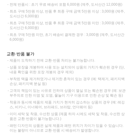
전체 반품시 : 초기 무료 배송비 포함 6,000원 (제주, 도서산간 12,000원)
최초 구매 5만원 이상, 반품 후 최종 구매 금액 5만원 이상 : 3,000원 (제주,
도서산간 6,000원)
최초 구매 5만원 이상, 반품 후 최종 구매 금액 5만원 미만 : 3,000원 (제주,
도서산간 6,000원)
최초 구매 5만원 미만, 초기 배송비 결제한 경우 : 3,000원 (제주, 도서산간
6,000원)
교환·반품 불가
제품이 도착하기 전에 교환·반품 처리는 불가능합니다.
상품 포장을 개봉하여 사용 또는 설치되어 상품의 가치가 훼손된 경우 (단,
내용 확인을 위한 포장 개봉의 경우 제외)
부착된 택을 제거하였거나 제거한 흔적이 있는 경우 (예: 택제거, 패키지백
손상, 패키지백 분실 등)
고객의 책임이 있는 사유로 인하여 상품이 멸실 또는 훼손된 경우 (예: 보관
부주의로 인한 이염 및 오염, 물놀이 기구 이용으로 인한 손상 및 훼손 등)
착용과 동시에 제품의 제품 가치가 현저히 감소하는 상품의 경우 (예: 레깅
스, 비키니, 이너웨어, 브라패드, 브라탑, 언더웨어 등)
이미 세탁 및 착용, 수선한 상품 (제품 하자 시에도 세탁 및 착용, 수선한 상
품은 교환·반품이 불가능합니다.)
패턴 디자인의 상품은 실제 제품과 패턴 위치가 차이가 있을 수 있습니다.
이는 불량이 아니므로 교환·반품 시 배송비가 발생합니다.