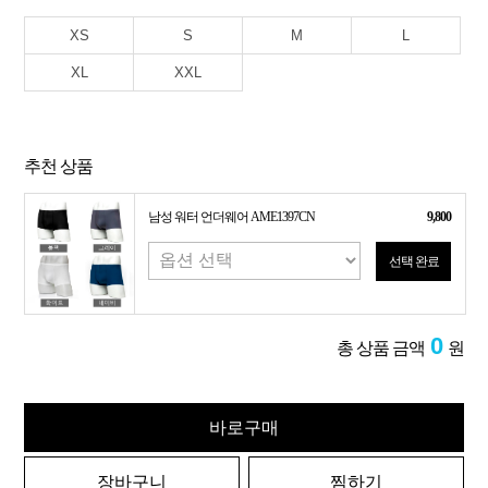
XS
S
M
L
XL
XXL
추천 상품
남성 워터 언더웨어 AME1397CN
9,800
선택 완료
0
총 상품 금액
원
바로구매
장바구니
찜하기