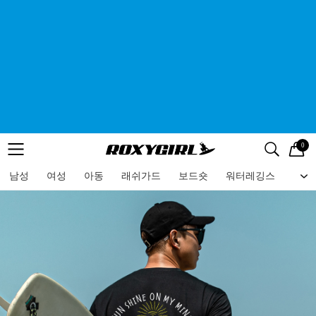
0
로고
메뉴
검색
메뉴
남성
여성
아동
래쉬가드
보드숏
워터레깅스
비치