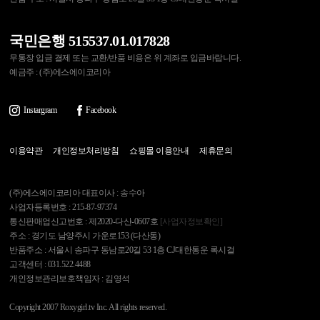
국민은행 515537.01.017828
무통장 입금 결제 또는 교환/반품 비용은 위 계좌로 입금바랍니다.
예금주 : (주)에스에이코리아
Instargram
Facebook
이용약관
개인정보처리방침
쇼핑몰 이용안내
제휴문의
(주)에스에이코리아 대표이사 : 송수아
사업자등록번호 : 215-87-97374
통신판매업신고번호 : 제2020-다산-0607호
[사업자정보확인]
주소 : 경기도 남양주시 가운로153 (다산동)
반품주소 : 서울시 송파구 동남로20길 53 1층 CJ대한통운 록시걸
고객센터 : 031.522.4488
개인정보관리보호책임자 : 김영석
Copyright 2007 Roxygirl.tv Inc. All rights reserved.