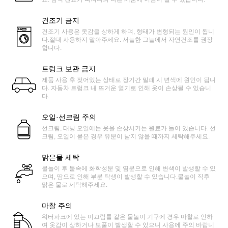
건조기 금지
건조기 사용은 옷감을 상하게 하며, 형태가 변형되는 원인이 됩니
다.절대 사용하지 말아주세요. 서늘한 그늘에서 자연건조를 권장
합니다.
트렁크 보관 금지
제품 사용 후 젖어있는 상태로 장기간 밀폐 시 변색에 원인이 됩니
다. 자동차 트렁크 내 뜨거운 열기로 인해 옷이 손상될 수 있습니
다.
오일·선크림 주의
선크림, 태닝 오일에는 옷을 손상시키는 원료가 들어 있습니다. 선
크림, 오일이 묻은 경우 유분이 남지 않을 때까지 세탁해주세요.
맑은물 세탁
물놀이 후 물속에 화학성분 및 염분으로 인해 변색이 발생할 수 있
으며, 땀으로 인해 부분 탁생이 발생할 수 있습니다.물놀이 직후
맑은 물로 세탁해주세요.
마찰 주의
워터파크에 있는 미끄럼틀 같은 물놀이 기구에 경우 마찰로 인하
여 옷감이 상하거나 보풀이 발생할 수 있으니 사용에 주의 바랍니