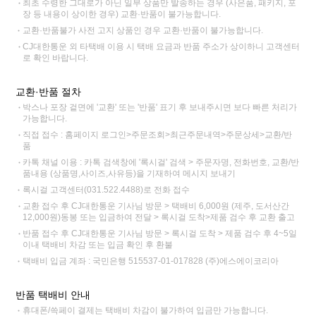
최초 수령한 그대로가 아닌 일부 상품만 발송하는 경우 (사은품, 패키지, 포
장 등 내용이 상이한 경우) 교환·반품이 불가능합니다.
교환·반품불가 사전 고지 상품인 경우 교환·반품이 불가능합니다.
CJ대한통운 외 타택배 이용 시 택배 요금과 반품 주소가 상이하니 고객센터
로 확인 바랍니다.
교환·반품 절차
박스나 포장 겉면에 '교환' 또는 '반품' 표기 후 보내주시면 보다 빠른 처리가
가능합니다.
직접 접수 : 홈페이지 로그인>주문조회>최근주문내역>주문상세>교환/반
품
카톡 채널 이용 : 카톡 검색창에 '록시걸' 검색 > 주문자명, 전화번호, 교환/반
품내용 (상품명,사이즈,사유등)을 기재하여 메시지 보내기
록시걸 고객센터(031.522.4488)로 전화 접수
교환 접수 후 CJ대한통운 기사님 방문 > 택배비 6,000원 (제주, 도서산간
12,000원)동봉 또는 입금하여 전달 > 록시걸 도착>제품 검수 후 교환 출고
반품 접수 후 CJ대한통운 기사님 방문 > 록시걸 도착 > 제품 검수 후 4~5일
이내 택배비 차감 또는 입금 확인 후 환불
택배비 입금 계좌 : 국민은행 515537-01-017828 (주)에스에이코리아
반품 택배비 안내
휴대폰/쓱페이 결제는 택배비 차감이 불가하여 입금만 가능합니다.