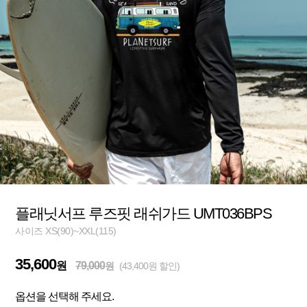
플래닛서프 루즈핏 래쉬가드 UMT036BPS
사이즈 XS(90)~XXL(115)
35,600
원
79,000
원
(43,400원 할인)
옵션을 선택해 주세요.