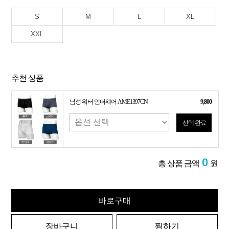
S
M
L
XL
XXL
추천 상품
남성 워터 언더웨어 AME1397CN
9,800
선택 완료
0
총 상품 금액
원
바로구매
장바구니
찜하기