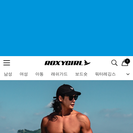
0
로고
메뉴
검색
메뉴
남성
여성
아동
래쉬가드
보드숏
워터레깅스
비치