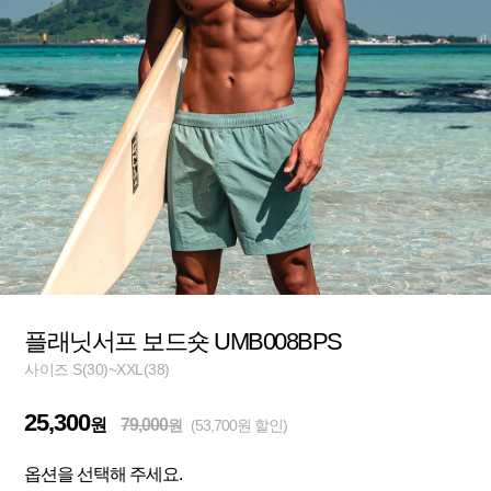
플래닛서프 보드숏 UMB008BPS
사이즈 S(30)~XXL(38)
25,300
원
79,000
원
(53,700원 할인)
옵션을 선택해 주세요.