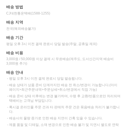
배송 방법
CJ대한통운택배(1588-1255)
배송 지역
전국(해외배송불가)
배송 기간
평일 오후 3시 이전 결제 완료시 당일 발송(주말, 공휴일 제외)
배송 비용
3,000원 / 50,000원 이상 결제 시 무료배송(제주도, 도서산간지역 배송비
3,000원 추가)
배송 안내
평일 오후 3시 이전 결제 완료시 당일 발송됩니다.
배송 상태가 상품 준비 단계까지만 배송 전 취소/변경이 가능합니다.(마이
페이지>최근주문내역>주문상세>취소/변경에서 직접 가능)
배송 준비 상태 이후에는 변경 불가하며, 수령 후 교환/반품으로만 처리되며
택배비는 고객님 부담입니다.
록시걸 온라인몰 주문 건과 타 판매처 주문 건은 묶음배송 처리가 불가합니
다.
배송사의 물량 증가로 인한 배송 지연이 간혹 있을 수 있습니다.
제품 품절 및 디테일, 소재 변경으로 인한 배송 불가 및 지연시 별도로 연락