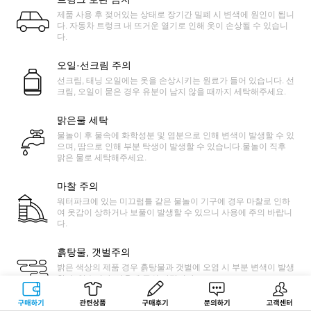
제품 사용 후 젖어있는 상태로 장기간 밀폐 시 변색에 원인이 됩니
다. 자동차 트렁크 내 뜨거운 열기로 인해 옷이 손상될 수 있습니
다.
오일·선크림 주의
선크림, 태닝 오일에는 옷을 손상시키는 원료가 들어 있습니다. 선
크림, 오일이 묻은 경우 유분이 남지 않을 때까지 세탁해주세요.
맑은물 세탁
물놀이 후 물속에 화학성분 및 염분으로 인해 변색이 발생할 수 있
으며, 땀으로 인해 부분 탁생이 발생할 수 있습니다.물놀이 직후
맑은 물로 세탁해주세요.
마찰 주의
워터파크에 있는 미끄럼틀 같은 물놀이 기구에 경우 마찰로 인하
여 옷감이 상하거나 보풀이 발생할 수 있으니 사용에 주의 바랍니
다.
흙탕물, 갯벌주의
밝은 색상의 제품 경우 흙탕물과 갯벌에 오염 시 부분 변색이 발생
할 수 있습니다. 사용에 주의 바랍니다.
구매하기
관련상품
상품후기
문의하기
고객센터
모래 끼임 제거