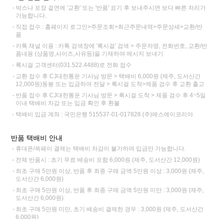
박스나 포장 겉면에 '교환' 또는 '반품' 표기 후 보내주시면 보다 빠른 처리가
가능합니다.
직접 접수 : 홈페이지 로그인>주문조회>최근주문내역>주문상세>교환/반
품
카톡 채널 이용 : 카톡 검색창에 '록시걸' 검색 > 주문자명, 전화번호, 교환/반
품내용 (상품명,사이즈,사유등)을 기재하여 메시지 보내기
록시걸 고객센터(031.522.4488)로 전화 접수
교환 접수 후 CJ대한통운 기사님 방문 > 택배비 6,000원 (제주, 도서산간
12,000원)동봉 또는 입금하여 전달 > 록시걸 도착>제품 검수 후 교환 출고
반품 접수 후 CJ대한통운 기사님 방문 > 록시걸 도착 > 제품 검수 후 4~5일
이내 택배비 차감 또는 입금 확인 후 환불
택배비 입금 계좌 : 국민은행 515537-01-017828 (주)에스에이코리아
반품 택배비 안내
휴대폰/쓱페이 결제는 택배비 차감이 불가하여 입금만 가능합니다.
전체 반품시 : 초기 무료 배송비 포함 6,000원 (제주, 도서산간 12,000원)
최초 구매 5만원 이상, 반품 후 최종 구매 금액 5만원 이상 : 3,000원 (제주,
도서산간 6,000원)
최초 구매 5만원 이상, 반품 후 최종 구매 금액 5만원 미만 : 3,000원 (제주,
도서산간 6,000원)
최초 구매 5만원 미만, 초기 배송비 결제한 경우 : 3,000원 (제주, 도서산간
6,000원)