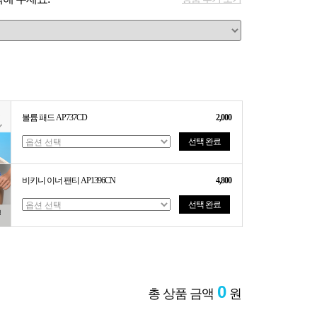
볼륨 패드 AP737CD
2,000
선택 완료
비키니 이너 팬티 AP1396CN
4,800
선택 완료
0
총 상품 금액
원