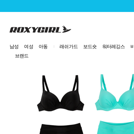
로고
남성
여성
아동
래쉬가드
보드숏
워터레깅스
브랜드