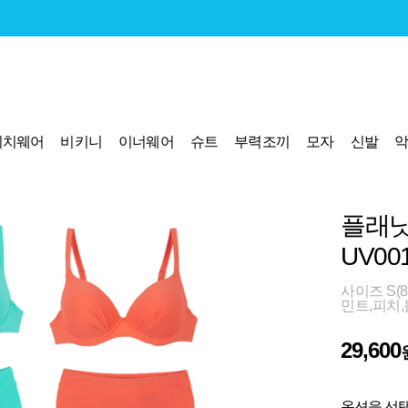
비치웨어
비키니
이너웨어
슈트
부력조끼
모자
신발
플래닛
UV00
사이즈 S(85
민트,피치,
29,600
옵션을 선택