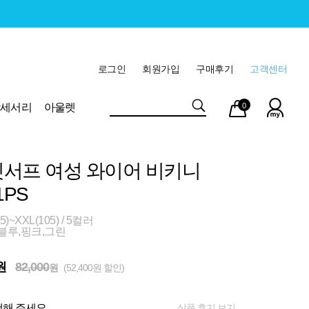
로그인
회원가입
구매후기
고객센터
마이
장바
악세서리
아울렛
0
페이
구니
서프 여성 와이어 비키니
1PS
)~XXL(105) / 5컬러
블루,핑크,그린
원
82,000
원
(52,400원 할인)
상품 후기 보기
해 주세요.