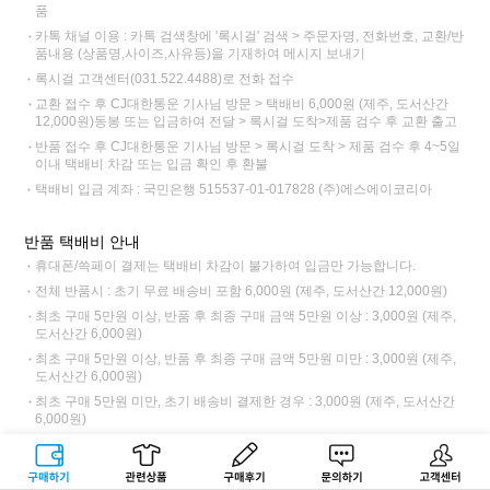
품
카톡 채널 이용 : 카톡 검색창에 '록시걸' 검색 > 주문자명, 전화번호, 교환/반
품내용 (상품명,사이즈,사유등)을 기재하여 메시지 보내기
록시걸 고객센터(031.522.4488)로 전화 접수
교환 접수 후 CJ대한통운 기사님 방문 > 택배비 6,000원 (제주, 도서산간
12,000원)동봉 또는 입금하여 전달 > 록시걸 도착>제품 검수 후 교환 출고
반품 접수 후 CJ대한통운 기사님 방문 > 록시걸 도착 > 제품 검수 후 4~5일
이내 택배비 차감 또는 입금 확인 후 환불
택배비 입금 계좌 : 국민은행 515537-01-017828 (주)에스에이코리아
반품 택배비 안내
휴대폰/쓱페이 결제는 택배비 차감이 불가하여 입금만 가능합니다.
전체 반품시 : 초기 무료 배송비 포함 6,000원 (제주, 도서산간 12,000원)
최초 구매 5만원 이상, 반품 후 최종 구매 금액 5만원 이상 : 3,000원 (제주,
도서산간 6,000원)
최초 구매 5만원 이상, 반품 후 최종 구매 금액 5만원 미만 : 3,000원 (제주,
도서산간 6,000원)
최초 구매 5만원 미만, 초기 배송비 결제한 경우 : 3,000원 (제주, 도서산간
6,000원)
교환·반품 불가
구매하기
관련상품
상품후기
문의하기
고객센터