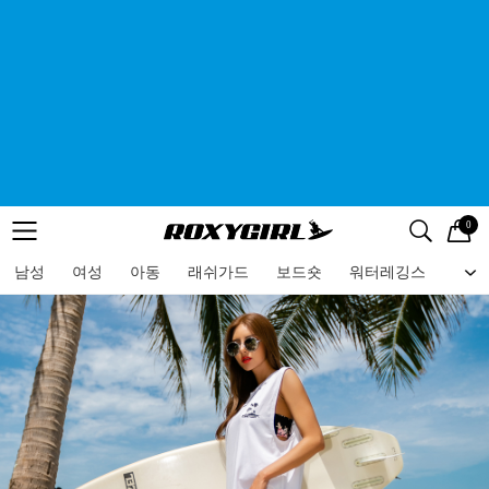
0
로고
메뉴
검색
메뉴
남성
여성
아동
래쉬가드
보드숏
워터레깅스
비치