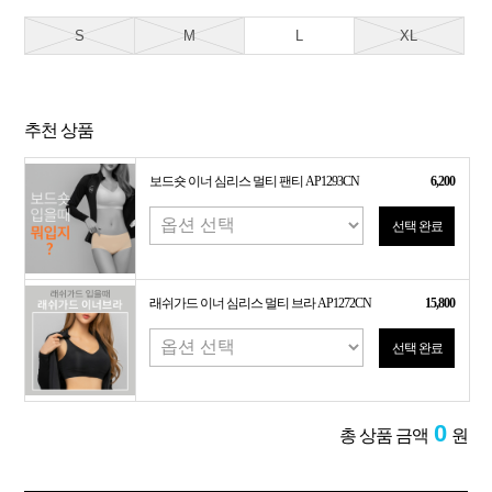
S
M
L
XL
추천 상품
보드숏 이너 심리스 멀티 팬티 AP1293CN
6,200
선택 완료
래쉬가드 이너 심리스 멀티 브라 AP1272CN
15,800
선택 완료
0
총 상품 금액
원