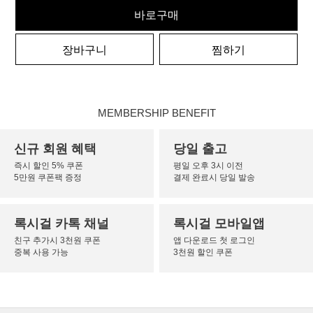
바로구매
장바구니
찜하기
MEMBERSHIP BENEFIT
신규 회원 혜택
당일 출고
즉시 할인 5% 쿠폰
평일 오후 3시 이전
5만원 쿠폰팩 증정
결제 완료시 당일 발송
록시걸 카톡 채널
록시걸 모바일앱
친구 추가시 3천원 쿠폰
앱 다운로드 첫 로그인
중복 사용 가능
3천원 할인 쿠폰