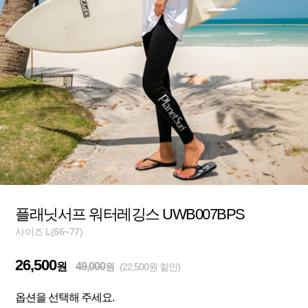
플래닛서프 워터레깅스 UWB007BPS
사이즈 L(66~77)
26,500
원
49,000
원
(22,500원 할인)
옵션을 선택해 주세요.