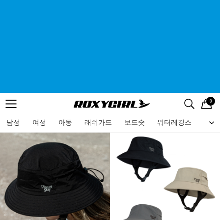
0
로고
메뉴
검색
메뉴
남성
여성
아동
래쉬가드
보드숏
워터레깅스
비치