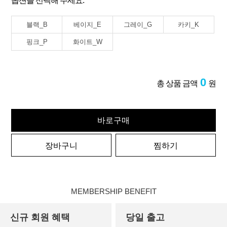
옵션을 선택해 주세요.
블랙_B
베이지_E
그레이_G
카키_K
핑크_P
화이트_W
0
총 상품 금액
원
바로구매
장바구니
찜하기
MEMBERSHIP BENEFIT
신규 회원 혜택
당일 출고