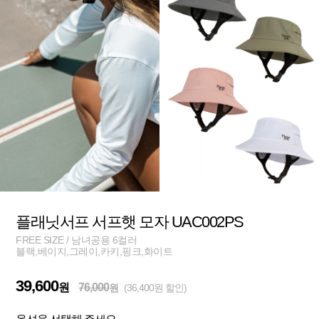
플래닛서프 서프햇 모자 UAC002PS
FREE SIZE / 남녀공용 6컬러
블랙,베이지,그레이,카키,핑크,화이트
39,600
원
76,000
원
(36,400원 할인)