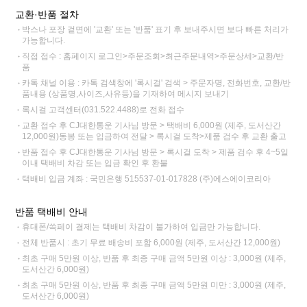
교환·반품 절차
박스나 포장 겉면에 '교환' 또는 '반품' 표기 후 보내주시면 보다 빠른 처리가
가능합니다.
직접 접수 : 홈페이지 로그인>주문조회>최근주문내역>주문상세>교환/반
품
카톡 채널 이용 : 카톡 검색창에 '록시걸' 검색 > 주문자명, 전화번호, 교환/반
품내용 (상품명,사이즈,사유등)을 기재하여 메시지 보내기
록시걸 고객센터(031.522.4488)로 전화 접수
교환 접수 후 CJ대한통운 기사님 방문 > 택배비 6,000원 (제주, 도서산간
12,000원)동봉 또는 입금하여 전달 > 록시걸 도착>제품 검수 후 교환 출고
반품 접수 후 CJ대한통운 기사님 방문 > 록시걸 도착 > 제품 검수 후 4~5일
이내 택배비 차감 또는 입금 확인 후 환불
택배비 입금 계좌 : 국민은행 515537-01-017828 (주)에스에이코리아
반품 택배비 안내
휴대폰/쓱페이 결제는 택배비 차감이 불가하여 입금만 가능합니다.
전체 반품시 : 초기 무료 배송비 포함 6,000원 (제주, 도서산간 12,000원)
최초 구매 5만원 이상, 반품 후 최종 구매 금액 5만원 이상 : 3,000원 (제주,
도서산간 6,000원)
최초 구매 5만원 이상, 반품 후 최종 구매 금액 5만원 미만 : 3,000원 (제주,
도서산간 6,000원)