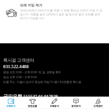
모래 끼임 제거
모래사장에서 래쉬가드를 착용 시 제품 특성상 모래가 끼일 수 있
습니다. 제품을 늘린 상태에서 얇은 솔 등으로 쓸어 모래를 쉽게
제거가 가능합니다.
록시걸 고객센터
031.522.4488
평일 오전 10:00 ~ 오후 05:00 / 토, 일, 공휴일 휴무
점심 오후 12:00 ~ 오후 01:00
반품 주소 : 서울시 송파구 동남로 20길 53 1층 CJ대한통운 록시걸
국민은행 515537.01.017828
무통장 입금 결제 또는 교환/반품 비용은 위 계좌로 입금바랍니다.
구매하기
관련상품
상품후기
문의하기
고객센터
예금주 : (주)에스에이코리아