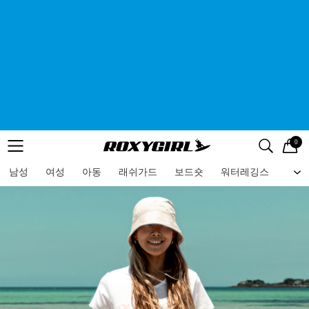
0
로고
메뉴
검색
메뉴
남성
여성
아동
래쉬가드
보드숏
워터레깅스
비치