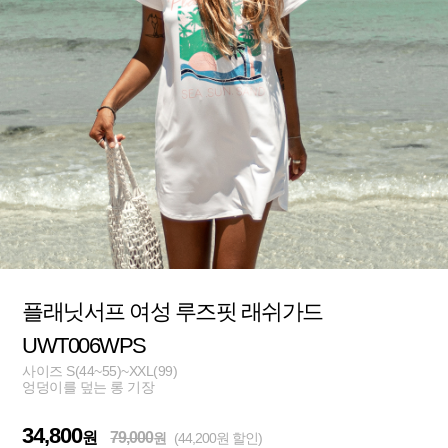
플래닛서프 여성 루즈핏 래쉬가드
UWT006WPS
사이즈 S(44~55)~XXL(99)
엉덩이를 덮는 롱 기장
34,800
원
79,000
원
(44,200원 할인)