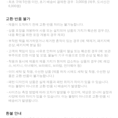
최초 구매 5만원 미만, 초기 배송비 결제한 경우 : 3,000원 (제주, 도서산간
6,000원)
교환·반품 불가
제품이 도착하기 전에 교환·반품 처리는 불가능합니다.
상품 포장을 개봉하여 사용 또는 설치되어 상품의 가치가 훼손된 경우 (단,
내용 확인을 위한 포장 개봉의 경우 제외)
부착된 택을 제거하였거나 제거한 흔적이 있는 경우 (예: 택제거, 패키지백
손상, 패키지백 분실 등)
고객의 책임이 있는 사유로 인하여 상품이 멸실 또는 훼손된 경우 (예: 보관
부주의로 인한 이염 및 오염, 물놀이 기구 이용으로 인한 손상 및 훼손 등)
착용과 동시에 제품의 제품 가치가 현저히 감소하는 상품의 경우 (예: 레깅
스, 비키니, 이너웨어, 브라패드, 브라탑, 언더웨어 등)
이미 세탁 및 착용, 수선한 상품 (제품 하자 시에도 세탁 및 착용, 수선한 상
품은 교환·반품이 불가능합니다.)
패턴 디자인의 상품은 실제 제품과 패턴 위치가 차이가 있을 수 있습니다.
이는 불량이 아니므로 교환·반품 시 배송비가 발생합니다.
사이즈는 측정 방법에 따라 오차가 발생될 수 있으며, 색상은 모니터 설정과
사양에 따라 차이가 있을 수 있습니다. 이는 불량이 아니므로 교환·반품 시
배송비가 발생됩니다.
환불 안내