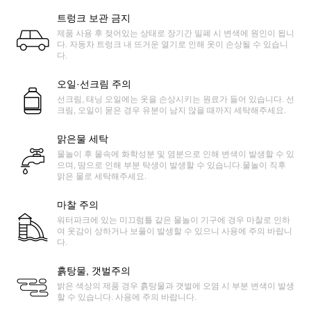
트렁크 보관 금지
제품 사용 후 젖어있는 상태로 장기간 밀폐 시 변색에 원인이 됩니
다. 자동차 트렁크 내 뜨거운 열기로 인해 옷이 손상될 수 있습니
다.
오일·선크림 주의
선크림, 태닝 오일에는 옷을 손상시키는 원료가 들어 있습니다. 선
크림, 오일이 묻은 경우 유분이 남지 않을 때까지 세탁해주세요.
맑은물 세탁
물놀이 후 물속에 화학성분 및 염분으로 인해 변색이 발생할 수 있
으며, 땀으로 인해 부분 탁생이 발생할 수 있습니다.물놀이 직후
맑은 물로 세탁해주세요.
마찰 주의
워터파크에 있는 미끄럼틀 같은 물놀이 기구에 경우 마찰로 인하
여 옷감이 상하거나 보풀이 발생할 수 있으니 사용에 주의 바랍니
다.
흙탕물, 갯벌주의
밝은 색상의 제품 경우 흙탕물과 갯벌에 오염 시 부분 변색이 발생
할 수 있습니다. 사용에 주의 바랍니다.