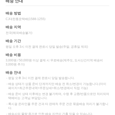
배송 안내
배송 방법
CJ대한통운택배(1588-1255)
배송 지역
전국(해외배송불가)
배송 기간
평일 오후 3시 이전 결제 완료시 당일 발송(주말, 공휴일 제외)
배송 비용
3,000원 / 50,000원 이상 결제 시 무료배송(제주도, 도서산간지역 배송비
3,000원 추가)
배송 안내
평일 오후 3시 이전 결제 완료시 당일 발송됩니다.
배송 상태가 상품 준비 단계까지만 배송 전 취소/변경이 가능합니다.(마이
페이지>최근주문내역>주문상세>취소/변경에서 직접 가능)
배송 준비 상태 이후에는 변경 불가하며, 수령 후 교환/반품으로만 처리되며
택배비는 고객님 부담입니다.
록시걸 온라인몰 주문 건과 타 판매처 주문 건은 묶음배송 처리가 불가합니
다.
배송사의 물량 증가로 인한 배송 지연이 간혹 있을 수 있습니다.