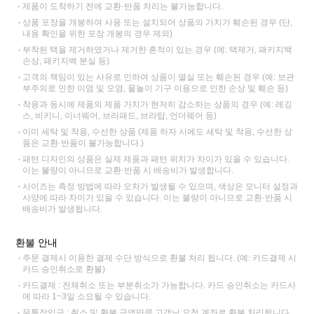
제품이 도착하기 전에 교환·반품 처리는 불가능합니다.
상품 포장을 개봉하여 사용 또는 설치되어 상품의 가치가 훼손된 경우 (단,
내용 확인을 위한 포장 개봉의 경우 제외)
부착된 택을 제거하였거나 제거한 흔적이 있는 경우 (예: 택제거, 패키지백
손상, 패키지백 분실 등)
고객의 책임이 있는 사유로 인하여 상품이 멸실 또는 훼손된 경우 (예: 보관
부주의로 인한 이염 및 오염, 물놀이 기구 이용으로 인한 손상 및 훼손 등)
착용과 동시에 제품의 제품 가치가 현저히 감소하는 상품의 경우 (예: 레깅
스, 비키니, 이너웨어, 브라패드, 브라탑, 언더웨어 등)
이미 세탁 및 착용, 수선한 상품 (제품 하자 시에도 세탁 및 착용, 수선한 상
품은 교환·반품이 불가능합니다.)
패턴 디자인의 상품은 실제 제품과 패턴 위치가 차이가 있을 수 있습니다.
이는 불량이 아니므로 교환·반품 시 배송비가 발생합니다.
사이즈는 측정 방법에 따라 오차가 발생될 수 있으며, 색상은 모니터 설정과
사양에 따라 차이가 있을 수 있습니다. 이는 불량이 아니므로 교환·반품 시
배송비가 발생됩니다.
환불 안내
주문 결제시 이용한 결제 수단 방식으로 환불 처리 됩니다. (예: 카드결제 시
카드 승인취소로 환불)
카드결제 : 전체취소 또는 부분취소가 가능합니다. 카드 승인취소는 카드사
에 따라 1~3일 소요될 수 있습니다.
무통장입금 : 취소 및 환불 금액만큼 고객님 요청 계좌로 환불 처리됩니다.