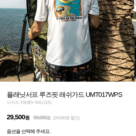
플래닛서프 루즈핏 래쉬가드 UMT017WPS
사이즈 XS(90)~XXL(115)
29,500
원
59,000
원
(29,500원 할인)
옵션을 선택해 주세요.