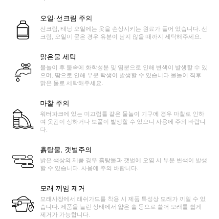
오일·선크림 주의
선크림, 태닝 오일에는 옷을 손상시키는 원료가 들어 있습니다. 선
크림, 오일이 묻은 경우 유분이 남지 않을 때까지 세탁해주세요.
맑은물 세탁
물놀이 후 물속에 화학성분 및 염분으로 인해 변색이 발생할 수 있
으며, 땀으로 인해 부분 탁생이 발생할 수 있습니다.물놀이 직후
맑은 물로 세탁해주세요.
마찰 주의
워터파크에 있는 미끄럼틀 같은 물놀이 기구에 경우 마찰로 인하
여 옷감이 상하거나 보풀이 발생할 수 있으니 사용에 주의 바랍니
다.
흙탕물, 갯벌주의
밝은 색상의 제품 경우 흙탕물과 갯벌에 오염 시 부분 변색이 발생
할 수 있습니다. 사용에 주의 바랍니다.
모래 끼임 제거
모래사장에서 래쉬가드를 착용 시 제품 특성상 모래가 끼일 수 있
습니다. 제품을 늘린 상태에서 얇은 솔 등으로 쓸어 모래를 쉽게
제거가 가능합니다.