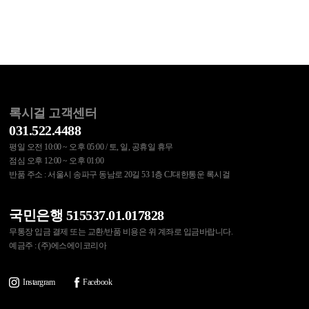
록시걸 고객센터
031.522.4488
평일 오전 10:00 ~ 오후 05:00 / 토, 일, 공휴일 휴무
점심 오후 12:00 ~ 오후 01:00
반품 주소 : 서울시 송파구 동남로 20길 53 1층 CJ대한통운 록시걸
국민은행 515537.01.017828
무통장 입금 결제 또는 교환/반품 비용은 위 계좌로 입금바랍니다.
예금주 : (주)에스에이코리아
Instargram
Facebook