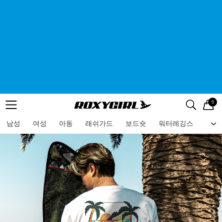
0
로고
메뉴
검색
메뉴
남성
여성
아동
래쉬가드
보드숏
워터레깅스
비치