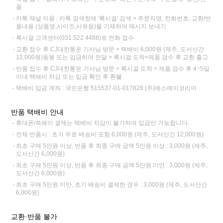
품
카톡 채널 이용 : 카톡 검색창에 '록시걸' 검색 > 주문자명, 전화번호, 교환/반
품내용 (상품명,사이즈,사유등)을 기재하여 메시지 보내기
록시걸 고객센터(031.522.4488)로 전화 접수
교환 접수 후 CJ대한통운 기사님 방문 > 택배비 6,000원 (제주, 도서산간
12,000원)동봉 또는 입금하여 전달 > 록시걸 도착>제품 검수 후 교환 출고
반품 접수 후 CJ대한통운 기사님 방문 > 록시걸 도착 > 제품 검수 후 4~5일
이내 택배비 차감 또는 입금 확인 후 환불
택배비 입금 계좌 : 국민은행 515537-01-017828 (주)에스에이코리아
반품 택배비 안내
휴대폰/쓱페이 결제는 택배비 차감이 불가하여 입금만 가능합니다.
전체 반품시 : 초기 무료 배송비 포함 6,000원 (제주, 도서산간 12,000원)
최초 구매 5만원 이상, 반품 후 최종 구매 금액 5만원 이상 : 3,000원 (제주,
도서산간 6,000원)
최초 구매 5만원 이상, 반품 후 최종 구매 금액 5만원 미만 : 3,000원 (제주,
도서산간 6,000원)
최초 구매 5만원 미만, 초기 배송비 결제한 경우 : 3,000원 (제주, 도서산간
6,000원)
교환·반품 불가