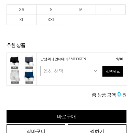
XS
S
M
L
XL
XXL
추천 상품
남성 워터 언더웨어 AME1397CN
9,800
선택 완료
0
총 상품 금액
원
바로구매
장바구니
찜하기