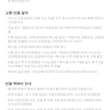
로 확인 바랍니다.
교환·반품 절차
박스나 포장 겉면에 '교환' 또는 '반품' 표기 후 보내주시면 보다 빠른 처리가
가능합니다.
직접 접수 : 홈페이지 로그인>주문조회>최근주문내역>주문상세>교환/반
품
카톡 채널 이용 : 카톡 검색창에 '록시걸' 검색 > 주문자명, 전화번호, 교환/반
품내용 (상품명,사이즈,사유등)을 기재하여 메시지 보내기
록시걸 고객센터(031.522.4488)로 전화 접수
교환 접수 후 CJ대한통운 기사님 방문 > 택배비 6,000원 (제주, 도서산간
12,000원)동봉 또는 입금하여 전달 > 록시걸 도착>제품 검수 후 교환 출고
반품 접수 후 CJ대한통운 기사님 방문 > 록시걸 도착 > 제품 검수 후 4~5일
이내 택배비 차감 또는 입금 확인 후 환불
택배비 입금 계좌 : 국민은행 515537-01-017828 (주)에스에이코리아
반품 택배비 안내
휴대폰/쓱페이 결제는 택배비 차감이 불가하여 입금만 가능합니다.
전체 반품시 : 초기 무료 배송비 포함 6,000원 (제주, 도서산간 12,000원)
최초 구매 5만원 이상, 반품 후 최종 구매 금액 5만원 이상 : 3,000원 (제주,
도서산간 6,000원)
최초 구매 5만원 이상, 반품 후 최종 구매 금액 5만원 미만 : 3,000원 (제주,