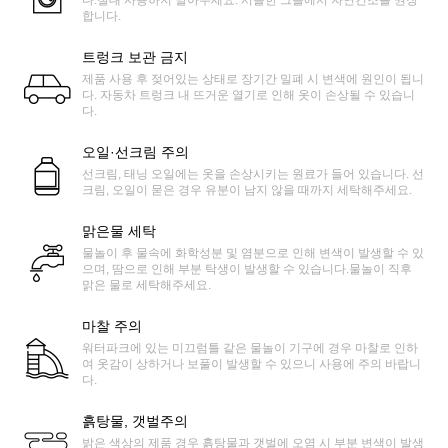
다.절대 사용하지 말아주세요. 서늘한 그늘에서 자연건조를 권장
합니다.
트렁크 보관 금지
제품 사용 후 젖어있는 상태로 장기간 밀폐 시 변색에 원인이 됩니
다. 자동차 트렁크 내 뜨거운 열기로 인해 옷이 손상될 수 있습니
다.
오일·선크림 주의
선크림, 태닝 오일에는 옷을 손상시키는 원료가 들어 있습니다. 선
크림, 오일이 묻은 경우 유분이 남지 않을 때까지 세탁해주세요.
맑은물 세탁
물놀이 후 물속에 화학성분 및 염분으로 인해 변색이 발생할 수 있
으며, 땀으로 인해 부분 탁생이 발생할 수 있습니다.물놀이 직후
맑은 물로 세탁해주세요.
마찰 주의
워터파크에 있는 미끄럼틀 같은 물놀이 기구에 경우 마찰로 인하
여 옷감이 상하거나 보풀이 발생할 수 있으니 사용에 주의 바랍니
다.
흙탕물, 갯벌주의
밝은 색상의 제품 경우 흙탕물과 갯벌에 오염 시 부분 변색이 발생