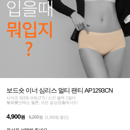
보드숏 이너 심리스 멀티 팬티 AP1293CN
사이즈 S(33)~XXL(77) / 스킨 블랙 2컬러
보드숏
안에는 물론, 모든 일상생활에서도!
4,900
원
6,200
원
(1,300원 할인)