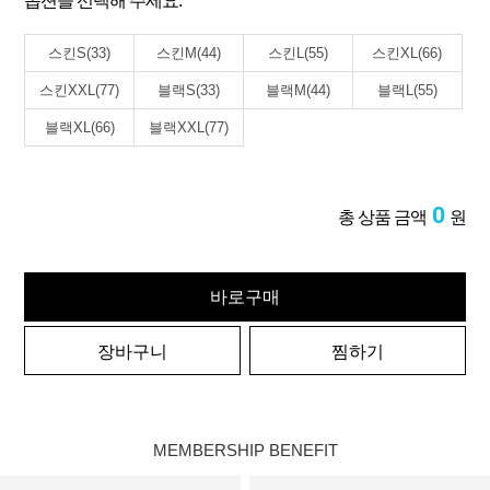
옵션을 선택해 주세요.
스킨S(33)
스킨M(44)
스킨L(55)
스킨XL(66)
스킨XXL(77)
블랙S(33)
블랙M(44)
블랙L(55)
블랙XL(66)
블랙XXL(77)
0
총 상품 금액
원
바로구매
장바구니
찜하기
MEMBERSHIP BENEFIT