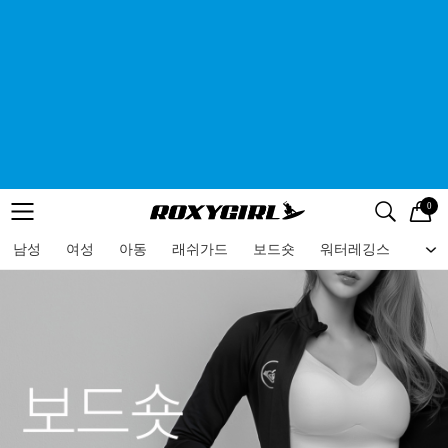
0
로고
메뉴
검색
메뉴
남성
여성
아동
래쉬가드
보드숏
워터레깅스
비치