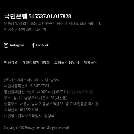
국민은행 515537.01.017828
무통장 입금 결제 또는 교환/반품 비용은 위 계좌로 입금바랍니다.
예금주 : (주)에스에이코리아
Instargram
Facebook
이용약관
개인정보처리방침
쇼핑몰 이용안내
제휴문의
(주)에스에이코리아 대표이사 : 송수아
사업자등록번호 : 215-87-97374
통신판매업신고번호 : 제2020-다산-0607호
[사업자정보확인]
주소 : 경기도 남양주시 가운로153 (다산동)
반품주소 : 서울시 송파구 동남로20길 53 1층 CJ대한통운 록시걸
고객센터 : 031.522.4488
개인정보관리보호책임자 : 김영석
Copyright 2007 Roxygirl.tv Inc. All rights reserved.