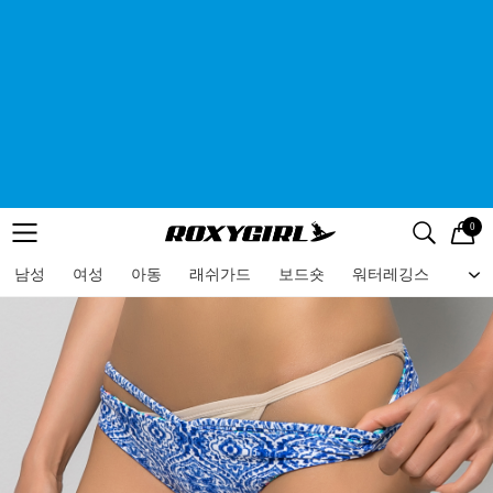
0
로고
메뉴
검색
메뉴
남성
여성
아동
래쉬가드
보드숏
워터레깅스
비치