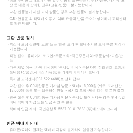
최초 수령한 그대로가 아닌 일부 상품만 발송하는 경우 (사은품, 패키지, 포
장 등 내용이 상이한 경우) 교환·반품이 불가능합니다.
교환·반품불가 사전 고지 상품인 경우 교환·반품이 불가능합니다.
CJ대한통운 외 타택배 이용 시 택배 요금과 반품 주소가 상이하니 고객센터
로 확인 바랍니다.
교환·반품 절차
박스나 포장 겉면에 '교환' 또는 '반품' 표기 후 보내주시면 보다 빠른 처리가
가능합니다.
직접 접수 : 홈페이지 로그인>주문조회>최근주문내역>주문상세>교환/반
품
카톡 채널 이용 : 카톡 검색창에 '록시걸' 검색 > 주문자명, 전화번호, 교환/반
품내용 (상품명,사이즈,사유등)을 기재하여 메시지 보내기
록시걸 고객센터(031.522.4488)로 전화 접수
교환 접수 후 CJ대한통운 기사님 방문 > 택배비 6,000원 (제주, 도서산간
12,000원)동봉 또는 입금하여 전달 > 록시걸 도착>제품 검수 후 교환 출고
반품 접수 후 CJ대한통운 기사님 방문 > 록시걸 도착 > 제품 검수 후 4~5일
이내 택배비 차감 또는 입금 확인 후 환불
택배비 입금 계좌 : 국민은행 515537-01-017828 (주)에스에이코리아
반품 택배비 안내
휴대폰/쓱페이 결제는 택배비 차감이 불가하여 입금만 가능합니다.