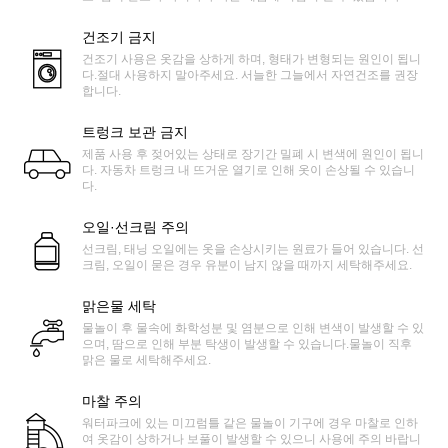
건조기 금지
건조기 사용은 옷감을 상하게 하며, 형태가 변형되는 원인이 됩니
다.절대 사용하지 말아주세요. 서늘한 그늘에서 자연건조를 권장
합니다.
트렁크 보관 금지
제품 사용 후 젖어있는 상태로 장기간 밀폐 시 변색에 원인이 됩니
다. 자동차 트렁크 내 뜨거운 열기로 인해 옷이 손상될 수 있습니
다.
오일·선크림 주의
선크림, 태닝 오일에는 옷을 손상시키는 원료가 들어 있습니다. 선
크림, 오일이 묻은 경우 유분이 남지 않을 때까지 세탁해주세요.
맑은물 세탁
물놀이 후 물속에 화학성분 및 염분으로 인해 변색이 발생할 수 있
으며, 땀으로 인해 부분 탁생이 발생할 수 있습니다.물놀이 직후
맑은 물로 세탁해주세요.
마찰 주의
워터파크에 있는 미끄럼틀 같은 물놀이 기구에 경우 마찰로 인하
여 옷감이 상하거나 보풀이 발생할 수 있으니 사용에 주의 바랍니