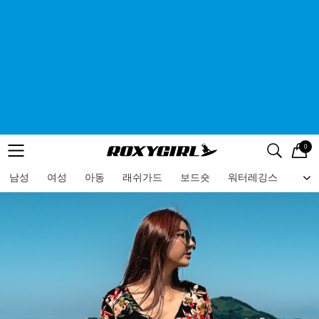
0
로고
메뉴
검색
메뉴
남성
여성
아동
래쉬가드
보드숏
워터레깅스
비치