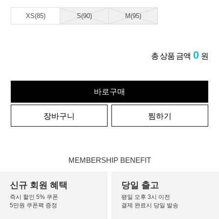
XS(85)
S(90)
M(95)
0
총 상품 금액
원
바로구매
장바구니
찜하기
MEMBERSHIP BENEFIT
신규 회원 혜택
당일 출고
즉시 할인 5% 쿠폰
평일 오후 3시 이전
5만원 쿠폰팩 증정
결제 완료시 당일 발송