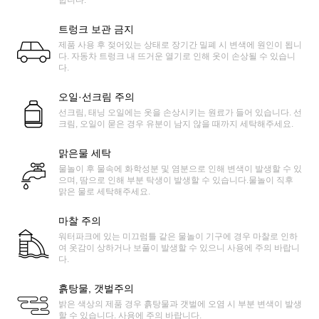
트렁크 보관 금지
제품 사용 후 젖어있는 상태로 장기간 밀폐 시 변색에 원인이 됩니
다. 자동차 트렁크 내 뜨거운 열기로 인해 옷이 손상될 수 있습니
다.
오일·선크림 주의
선크림, 태닝 오일에는 옷을 손상시키는 원료가 들어 있습니다. 선
크림, 오일이 묻은 경우 유분이 남지 않을 때까지 세탁해주세요.
맑은물 세탁
물놀이 후 물속에 화학성분 및 염분으로 인해 변색이 발생할 수 있
으며, 땀으로 인해 부분 탁생이 발생할 수 있습니다.물놀이 직후
맑은 물로 세탁해주세요.
마찰 주의
워터파크에 있는 미끄럼틀 같은 물놀이 기구에 경우 마찰로 인하
여 옷감이 상하거나 보풀이 발생할 수 있으니 사용에 주의 바랍니
다.
흙탕물, 갯벌주의
밝은 색상의 제품 경우 흙탕물과 갯벌에 오염 시 부분 변색이 발생
할 수 있습니다. 사용에 주의 바랍니다.