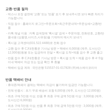
교환·반품 절차
박스나 포장 겉면에 '교환' 또는 '반품' 표기 후 보내주시면 보다 빠른 처리가
가능합니다.
직접 접수 : 홈페이지 로그인>주문조회>최근주문내역>주문상세>교환/반
품
카톡 채널 이용 : 카톡 검색창에 '록시걸' 검색 > 주문자명, 전화번호, 교환/반
품내용 (상품명,사이즈,사유등)을 기재하여 메시지 보내기
록시걸 고객센터(031.522.4488)로 전화 접수
교환 접수 후 CJ대한통운 기사님 방문 > 택배비 6,000원 (제주, 도서산간
12,000원)동봉 또는 입금하여 전달 > 록시걸 도착>제품 검수 후 교환 출고
반품 접수 후 CJ대한통운 기사님 방문 > 록시걸 도착 > 제품 검수 후 4~5일
이내 택배비 차감 또는 입금 확인 후 환불
택배비 입금 계좌 : 국민은행 515537-01-017828 (주)에스에이코리아
반품 택배비 안내
휴대폰/쓱페이 결제는 택배비 차감이 불가하여 입금만 가능합니다.
전체 반품시 : 초기 무료 배송비 포함 6,000원 (제주, 도서산간 12,000원)
최초 구매 5만원 이상, 반품 후 최종 구매 금액 5만원 이상 : 3,000원 (제주,
도서산간 6,000원)
최초 구매 5만원 이상, 반품 후 최종 구매 금액 5만원 미만 : 3,000원 (제주,
도서산간 6,000원)