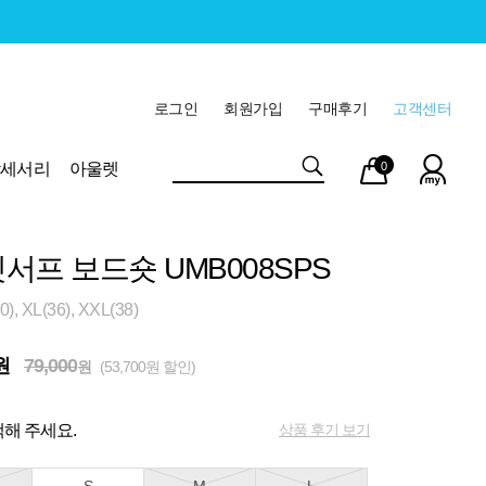
로그인
회원가입
구매후기
고객센터
마이
장바
악세서리
아울렛
0
페이
구니
서프 보드숏 UMB008SPS
, XL(36), XXL(38)
원
79,000
원
(53,700원 할인)
상품 후기 보기
해 주세요.