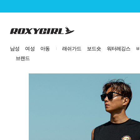
로고
남성
여성
아동
래쉬가드
보드숏
워터레깅스
브랜드