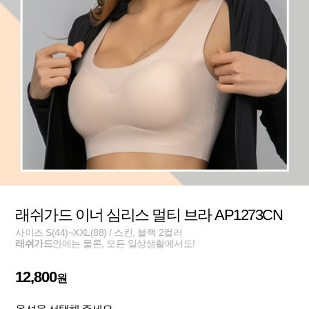
래쉬가드 이너 심리스 멀티 브라 AP1273CN
사이즈 S(44)~XXL(88) / 스킨, 블랙 2컬러
래쉬가드
안에는 물론, 모든 일상생활에서도!
12,800
원