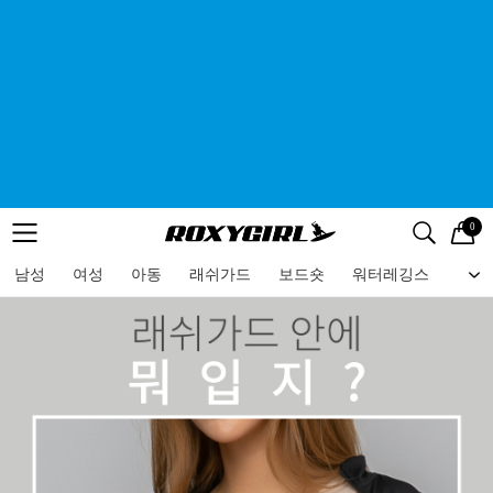
0
로고
메뉴
검색
메뉴
남성
여성
아동
래쉬가드
보드숏
워터레깅스
비치