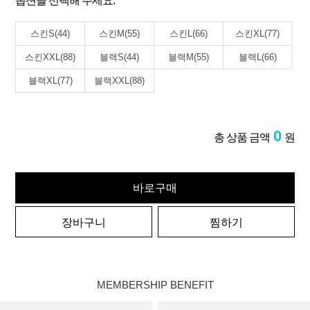
옵션을 선택해 주세요.
스킨S(44)
스킨M(55)
스킨L(66)
스킨XL(77)
스킨XXL(88)
블랙S(44)
블랙M(55)
블랙L(66)
블랙XL(77)
블랙XXL(88)
0
총 상품 금액
원
바로구매
장바구니
찜하기
MEMBERSHIP BENEFIT