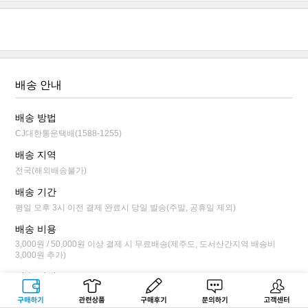
배송 안내
배송 방법
CJ대한통운택배(1588-1255)
배송 지역
전국(해외배송불가)
배송 기간
평일 오후 3시 이전 결제 완료시 당일 발송(주말, 공휴일 제외)
배송 비용
3,000원 / 50,000원 이상 결제 시 무료배송(제주도, 도서산간지역 배송비
3,000원 추가)
배송 안내
평일 오후 3시 이전 결제 완료시 당일 발송됩니다.
구매하기
관련상품
상품후기
문의하기
고객센터
배송 상태가 상품 준비 단계까지만 배송 전 취소/변경이 가능합니다.(마이