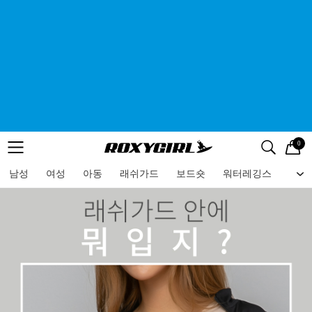
0
로고
메뉴
검색
메뉴
남성
여성
아동
래쉬가드
보드숏
워터레깅스
비치