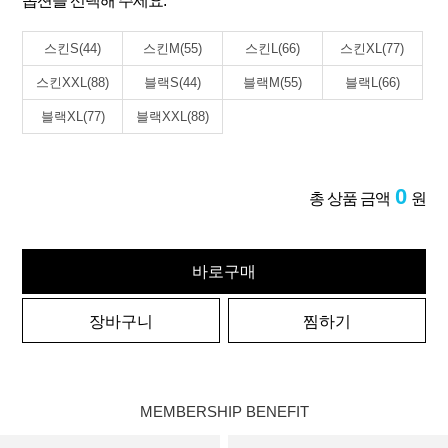
옵션을 선택해 주세요.
스킨S(44)
스킨M(55)
스킨L(66)
스킨XL(77)
스킨XXL(88)
블랙S(44)
블랙M(55)
블랙L(66)
블랙XL(77)
블랙XXL(88)
0
총 상품 금액
원
바로구매
장바구니
찜하기
MEMBERSHIP BENEFIT