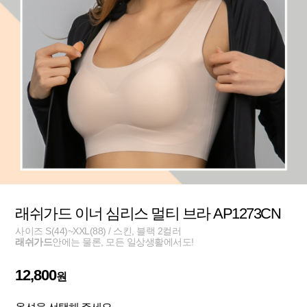
래쉬가드 이너 심리스 멀티 브라 AP1273CN
사이즈 S(44)~XXL(88) / 스킨, 블랙 2컬러
래쉬가드
안에는 물론, 모든 일상생활에서도!
12,800
원