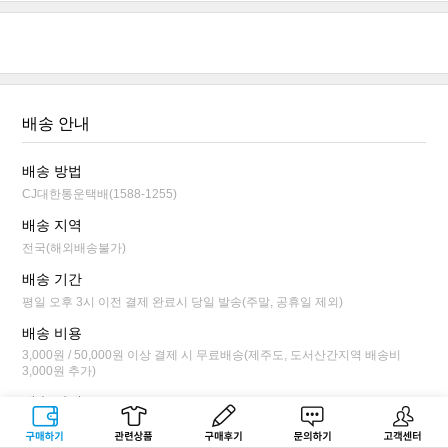
배송 안내
배송 방법
CJ대한통운택배(1588-1255)
배송 지역
전국(해외배송불가)
배송 기간
평일 오후 3시 이전 결제 완료시 당일 발송(주말, 공휴일 제외)
배송 비용
3,000원 / 50,000원 이상 결제 시 무료배송(제주도, 도서산간지역 배송비
3,000원 추가)
배송 안내
평일 오후 3시 이전 결제 완료시 당일 발송됩니다.
구매하기
관련상품
상품후기
문의하기
고객센터
배송 상태가 상품 준비 단계까지만 배송 전 취소/변경이 가능합니다.(마이