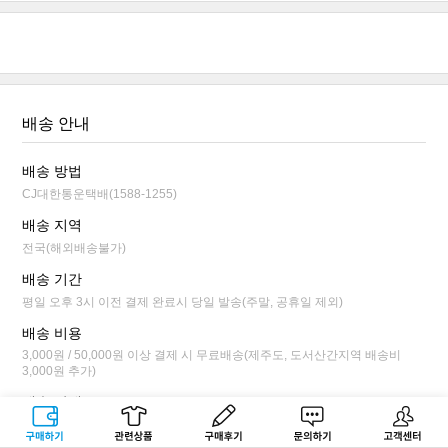
배송 안내
배송 방법
CJ대한통운택배(1588-1255)
배송 지역
전국(해외배송불가)
배송 기간
평일 오후 3시 이전 결제 완료시 당일 발송(주말, 공휴일 제외)
배송 비용
3,000원 / 50,000원 이상 결제 시 무료배송(제주도, 도서산간지역 배송비
3,000원 추가)
배송 안내
평일 오후 3시 이전 결제 완료시 당일 발송됩니다.
구매하기
관련상품
상품후기
문의하기
고객센터
배송 상태가 상품 준비 단계까지만 배송 전 취소/변경이 가능합니다.(마이