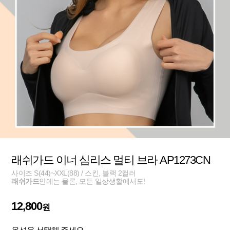
래쉬가드 이너 심리스 멀티 브라 AP1273CN
사이즈 S(44)~XXL(88) / 스킨, 블랙 2컬러
래쉬가드
안에는 물론, 모든 일상생활에서도!
12,800
원