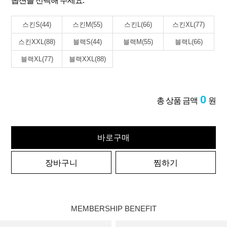
옵션을 선택해 주세요.
스킨S(44)
스킨M(55)
스킨L(66)
스킨XL(77)
스킨XXL(88)
블랙S(44)
블랙M(55)
블랙L(66)
블랙XL(77)
블랙XXL(88)
0
총 상품 금액
원
바로구매
장바구니
찜하기
MEMBERSHIP BENEFIT