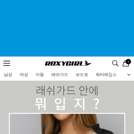
0
로고
메뉴
검색
메뉴
남성
여성
아동
래쉬가드
보드숏
워터레깅스
비치