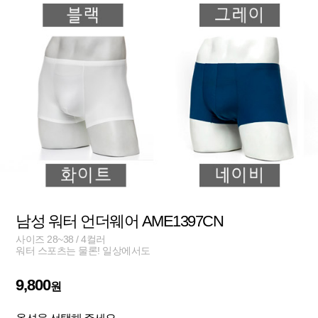
남성 워터 언더웨어 AME1397CN
사이즈 28~38 / 4컬러
워터 스포츠는 물론! 일상에서도
9,800
원