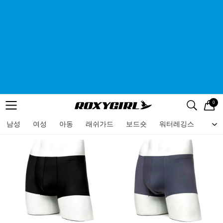
0
로고
메뉴
검색
메뉴
남성
여성
아동
래쉬가드
보드숏
워터레깅스
비치