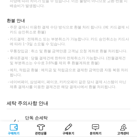
사양에 따라 차이가 있을 수 있습니다. 이는 불량이 아니므로 교환·반품 시
배송비가 발생됩니다.
환불 안내
주문 결제시 이용한 결제 수단 방식으로 환불 처리 됩니다. (예: 카드결제 시
카드 승인취소로 환불)
카드결제 : 전체취소 또는 부분취소가 가능합니다. 카드 승인취소는 카드사
에 따라 1~3일 소요될 수 있습니다.
무통장입금 : 취소 및 환불 금액만큼 고객님 요청 계좌로 환불 처리됩니다.
휴대폰결제 : 당월 결제건에 한하여 전체취소가 가능합니다. (전월결제건
및 부분취소는 수수료 3.6%를 제외 후 환불계좌로 환불)
예치, 적립금 환불 : 예치금 및 적립금으로 결제한 금액만큼 자동 복원 처리
됩니다.
네이버페이, 삼성페이, 페이코, 카카오페이 같은 당사 결제 시스템이 아닌
제휴 결제사를 이용한 결제건은 해당 결제사에서 환불 처리됩니다.
세탁 주의사항 안내
단독 손세탁
반드시 표백 성분이 없는 중성세제를 사용해 단독 손세탁해주세
요. 염색 잔료가 빠져나와 다른 제품에 이염이 될 수 있습니다.
구매하기
관련상품
상품후기
문의하기
고객센터