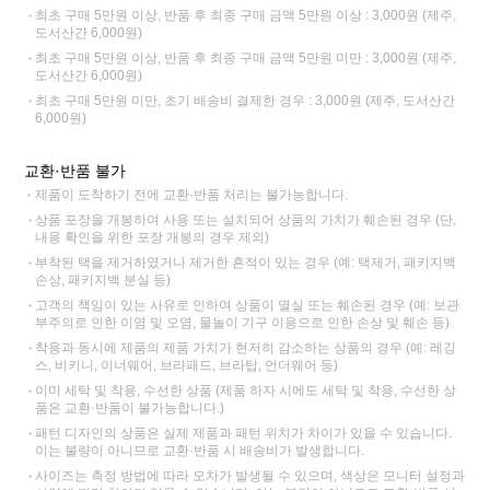
최초 구매 5만원 이상, 반품 후 최종 구매 금액 5만원 이상 : 3,000원 (제주,
도서산간 6,000원)
최초 구매 5만원 이상, 반품 후 최종 구매 금액 5만원 미만 : 3,000원 (제주,
도서산간 6,000원)
최초 구매 5만원 미만, 초기 배송비 결제한 경우 : 3,000원 (제주, 도서산간
6,000원)
교환·반품 불가
제품이 도착하기 전에 교환·반품 처리는 불가능합니다.
상품 포장을 개봉하여 사용 또는 설치되어 상품의 가치가 훼손된 경우 (단,
내용 확인을 위한 포장 개봉의 경우 제외)
부착된 택을 제거하였거나 제거한 흔적이 있는 경우 (예: 택제거, 패키지백
손상, 패키지백 분실 등)
고객의 책임이 있는 사유로 인하여 상품이 멸실 또는 훼손된 경우 (예: 보관
부주의로 인한 이염 및 오염, 물놀이 기구 이용으로 인한 손상 및 훼손 등)
착용과 동시에 제품의 제품 가치가 현저히 감소하는 상품의 경우 (예: 레깅
스, 비키니, 이너웨어, 브라패드, 브라탑, 언더웨어 등)
이미 세탁 및 착용, 수선한 상품 (제품 하자 시에도 세탁 및 착용, 수선한 상
품은 교환·반품이 불가능합니다.)
패턴 디자인의 상품은 실제 제품과 패턴 위치가 차이가 있을 수 있습니다.
이는 불량이 아니므로 교환·반품 시 배송비가 발생합니다.
사이즈는 측정 방법에 따라 오차가 발생될 수 있으며, 색상은 모니터 설정과