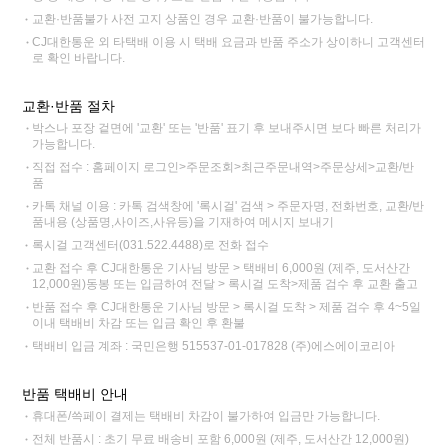
교환·반품불가 사전 고지 상품인 경우 교환·반품이 불가능합니다.
CJ대한통운 외 타택배 이용 시 택배 요금과 반품 주소가 상이하니 고객센터
로 확인 바랍니다.
교환·반품 절차
박스나 포장 겉면에 '교환' 또는 '반품' 표기 후 보내주시면 보다 빠른 처리가
가능합니다.
직접 접수 : 홈페이지 로그인>주문조회>최근주문내역>주문상세>교환/반
품
카톡 채널 이용 : 카톡 검색창에 '록시걸' 검색 > 주문자명, 전화번호, 교환/반
품내용 (상품명,사이즈,사유등)을 기재하여 메시지 보내기
록시걸 고객센터(031.522.4488)로 전화 접수
교환 접수 후 CJ대한통운 기사님 방문 > 택배비 6,000원 (제주, 도서산간
12,000원)동봉 또는 입금하여 전달 > 록시걸 도착>제품 검수 후 교환 출고
반품 접수 후 CJ대한통운 기사님 방문 > 록시걸 도착 > 제품 검수 후 4~5일
이내 택배비 차감 또는 입금 확인 후 환불
택배비 입금 계좌 : 국민은행 515537-01-017828 (주)에스에이코리아
반품 택배비 안내
휴대폰/쓱페이 결제는 택배비 차감이 불가하여 입금만 가능합니다.
전체 반품시 : 초기 무료 배송비 포함 6,000원 (제주, 도서산간 12,000원)