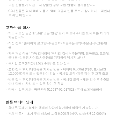
교환·반품불가 사전 고지 상품인 경우 교환·반품이 불가능합니다.
CJ대한통운 외 타택배 이용 시 택배 요금과 반품 주소가 상이하니 고객센터
로 확인 바랍니다.
교환·반품 절차
박스나 포장 겉면에 '교환' 또는 '반품' 표기 후 보내주시면 보다 빠른 처리가
가능합니다.
직접 접수 : 홈페이지 로그인>주문조회>최근주문내역>주문상세>교환/반
품
카톡 채널 이용 : 카톡 검색창에 '록시걸' 검색 > 주문자명, 전화번호, 교환/반
품내용 (상품명,사이즈,사유등)을 기재하여 메시지 보내기
록시걸 고객센터(031.522.4488)로 전화 접수
교환 접수 후 CJ대한통운 기사님 방문 > 택배비 6,000원 (제주, 도서산간
12,000원)동봉 또는 입금하여 전달 > 록시걸 도착>제품 검수 후 교환 출고
반품 접수 후 CJ대한통운 기사님 방문 > 록시걸 도착 > 제품 검수 후 4~5일
이내 택배비 차감 또는 입금 확인 후 환불
택배비 입금 계좌 : 국민은행 515537-01-017828 (주)에스에이코리아
반품 택배비 안내
휴대폰/쓱페이 결제는 택배비 차감이 불가하여 입금만 가능합니다.
전체 반품시 : 초기 무료 배송비 포함 6,000원 (제주, 도서산간 12,000원)