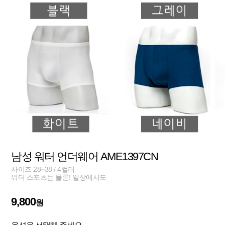
남성 워터 언더웨어 AME1397CN
사이즈 28~38 / 4컬러
워터 스포츠는 물론! 일상에서도
9,800
원