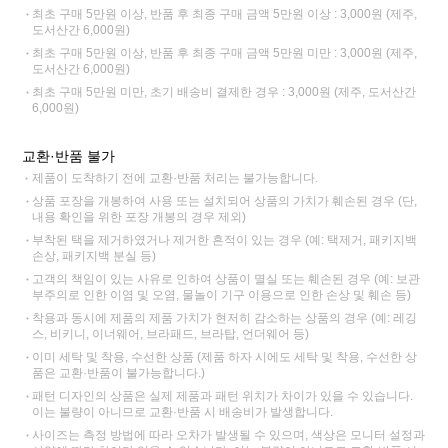
최초 구매 5만원 이상, 반품 후 최종 구매 금액 5만원 이상 : 3,000원 (제주,
도서산간 6,000원)
최초 구매 5만원 이상, 반품 후 최종 구매 금액 5만원 미만 : 3,000원 (제주,
도서산간 6,000원)
최초 구매 5만원 미만, 초기 배송비 결제한 경우 : 3,000원 (제주, 도서산간
6,000원)
교환·반품 불가
제품이 도착하기 전에 교환·반품 처리는 불가능합니다.
상품 포장을 개봉하여 사용 또는 설치되어 상품의 가치가 훼손된 경우 (단,
내용 확인을 위한 포장 개봉의 경우 제외)
부착된 택을 제거하였거나 제거한 흔적이 있는 경우 (예: 택제거, 패키지백
손상, 패키지백 분실 등)
고객의 책임이 있는 사유로 인하여 상품이 멸실 또는 훼손된 경우 (예: 보관
부주의로 인한 이염 및 오염, 물놀이 기구 이용으로 인한 손상 및 훼손 등)
착용과 동시에 제품의 제품 가치가 현저히 감소하는 상품의 경우 (예: 레깅
스, 비키니, 이너웨어, 브라패드, 브라탑, 언더웨어 등)
이미 세탁 및 착용, 수선한 상품 (제품 하자 시에도 세탁 및 착용, 수선한 상
품은 교환·반품이 불가능합니다.)
패턴 디자인의 상품은 실제 제품과 패턴 위치가 차이가 있을 수 있습니다.
이는 불량이 아니므로 교환·반품 시 배송비가 발생합니다.
사이즈는 측정 방법에 따라 오차가 발생될 수 있으며, 색상은 모니터 설정과