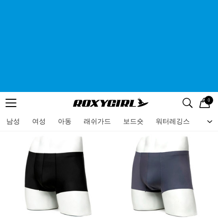
0
로고
메뉴
검색
메뉴
남성
여성
아동
래쉬가드
보드숏
워터레깅스
비치