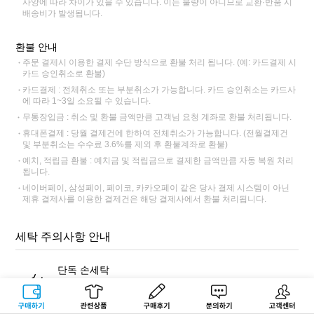
사양에 따라 차이가 있을 수 있습니다. 이는 불량이 아니므로 교환·반품 시
배송비가 발생됩니다.
환불 안내
주문 결제시 이용한 결제 수단 방식으로 환불 처리 됩니다. (예: 카드결제 시
카드 승인취소로 환불)
카드결제 : 전체취소 또는 부분취소가 가능합니다. 카드 승인취소는 카드사
에 따라 1~3일 소요될 수 있습니다.
무통장입금 : 취소 및 환불 금액만큼 고객님 요청 계좌로 환불 처리됩니다.
휴대폰결제 : 당월 결제건에 한하여 전체취소가 가능합니다. (전월결제건
및 부분취소는 수수료 3.6%를 제외 후 환불계좌로 환불)
예치, 적립금 환불 : 예치금 및 적립금으로 결제한 금액만큼 자동 복원 처리
됩니다.
네이버페이, 삼성페이, 페이코, 카카오페이 같은 당사 결제 시스템이 아닌
제휴 결제사를 이용한 결제건은 해당 결제사에서 환불 처리됩니다.
세탁 주의사항 안내
단독 손세탁
반드시 표백 성분이 없는 중성세제를 사용해 단독 손세탁해주세
요. 염색 잔료가 빠져나와 다른 제품에 이염이 될 수 있습니다.
구매하기
관련상품
상품후기
문의하기
고객센터