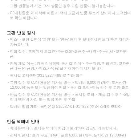
교환·반품불가 사전 고지 상품인 경우 교환·반품이 불가능합니다.
CJ대한통운 외 타택배 이용 시 택배 요금과 반품 주소가 상이하니 고객센터
로 확인 바랍니다.
교환·반품 절차
박스나 포장 겉면에 '교환' 또는 '반품' 표기 후 보내주시면 보다 빠른 처리가
가능합니다.
직접 접수 : 홈페이지 로그인>주문조회>최근주문내역>주문상세>교환/반
품
카톡 채널 이용 : 카톡 검색창에 '록시걸' 검색 > 주문자명, 전화번호, 교환/반
품내용 (상품명,사이즈,사유등)을 기재하여 메시지 보내기
록시걸 고객센터(031.522.4488)로 전화 접수
교환 접수 후 CJ대한통운 기사님 방문 > 택배비 6,000원 (제주, 도서산간
12,000원)동봉 또는 입금하여 전달 > 록시걸 도착>제품 검수 후 교환 출고
반품 접수 후 CJ대한통운 기사님 방문 > 록시걸 도착 > 제품 검수 후 4~5일
이내 택배비 차감 또는 입금 확인 후 환불
택배비 입금 계좌 : 국민은행 515537-01-017828 (주)에스에이코리아
반품 택배비 안내
휴대폰/쓱페이 결제는 택배비 차감이 불가하여 입금만 가능합니다.
전체 반품시 : 초기 무료 배송비 포함 6,000원 (제주, 도서산간 12,000원)