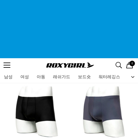
0
로고
메뉴
검색
메뉴
남성
여성
아동
래쉬가드
보드숏
워터레깅스
비치