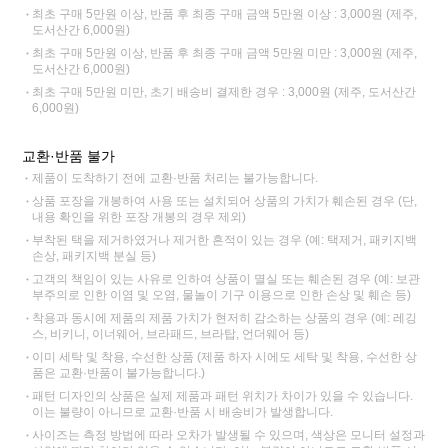
최초 구매 5만원 이상, 반품 후 최종 구매 금액 5만원 이상 : 3,000원 (제주,
도서산간 6,000원)
최초 구매 5만원 이상, 반품 후 최종 구매 금액 5만원 미만 : 3,000원 (제주,
도서산간 6,000원)
최초 구매 5만원 미만, 초기 배송비 결제한 경우 : 3,000원 (제주, 도서산간
6,000원)
교환·반품 불가
제품이 도착하기 전에 교환·반품 처리는 불가능합니다.
상품 포장을 개봉하여 사용 또는 설치되어 상품의 가치가 훼손된 경우 (단,
내용 확인을 위한 포장 개봉의 경우 제외)
부착된 택을 제거하였거나 제거한 흔적이 있는 경우 (예: 택제거, 패키지백
손상, 패키지백 분실 등)
고객의 책임이 있는 사유로 인하여 상품이 멸실 또는 훼손된 경우 (예: 보관
부주의로 인한 이염 및 오염, 물놀이 기구 이용으로 인한 손상 및 훼손 등)
착용과 동시에 제품의 제품 가치가 현저히 감소하는 상품의 경우 (예: 레깅
스, 비키니, 이너웨어, 브라패드, 브라탑, 언더웨어 등)
이미 세탁 및 착용, 수선한 상품 (제품 하자 시에도 세탁 및 착용, 수선한 상
품은 교환·반품이 불가능합니다.)
패턴 디자인의 상품은 실제 제품과 패턴 위치가 차이가 있을 수 있습니다.
이는 불량이 아니므로 교환·반품 시 배송비가 발생합니다.
사이즈는 측정 방법에 따라 오차가 발생될 수 있으며, 색상은 모니터 설정과