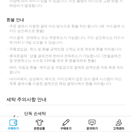
사양에 따라 차이가 있을 수 있습니다. 이는 불량이 아니므로 교환·반품 시
배송비가 발생됩니다.
환불 안내
주문 결제시 이용한 결제 수단 방식으로 환불 처리 됩니다. (예: 카드결제 시
카드 승인취소로 환불)
카드결제 : 전체취소 또는 부분취소가 가능합니다. 카드 승인취소는 카드사
에 따라 1~3일 소요될 수 있습니다.
무통장입금 : 취소 및 환불 금액만큼 고객님 요청 계좌로 환불 처리됩니다.
휴대폰결제 : 당월 결제건에 한하여 전체취소가 가능합니다. (전월결제건
및 부분취소는 수수료 3.6%를 제외 후 환불계좌로 환불)
예치, 적립금 환불 : 예치금 및 적립금으로 결제한 금액만큼 자동 복원 처리
됩니다.
네이버페이, 삼성페이, 페이코, 카카오페이 같은 당사 결제 시스템이 아닌
제휴 결제사를 이용한 결제건은 해당 결제사에서 환불 처리됩니다.
세탁 주의사항 안내
단독 손세탁
반드시 표백 성분이 없는 중성세제를 사용해 단독 손세탁해주세
요. 염색 잔료가 빠져나와 다른 제품에 이염이 될 수 있습니다.
구매하기
관련상품
상품후기
문의하기
고객센터