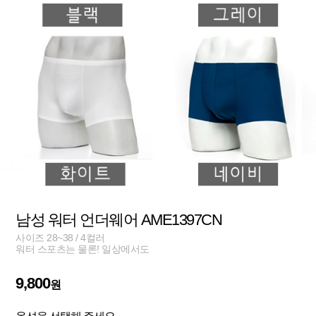
남성 워터 언더웨어 AME1397CN
사이즈 28~38 / 4컬러
워터 스포츠는 물론! 일상에서도
9,800
원