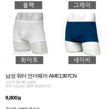
남성 워터 언더웨어 AME1397CN
사이즈 28~38 / 4컬러
워터 스포츠는 물론! 일상에서도
9,800
원