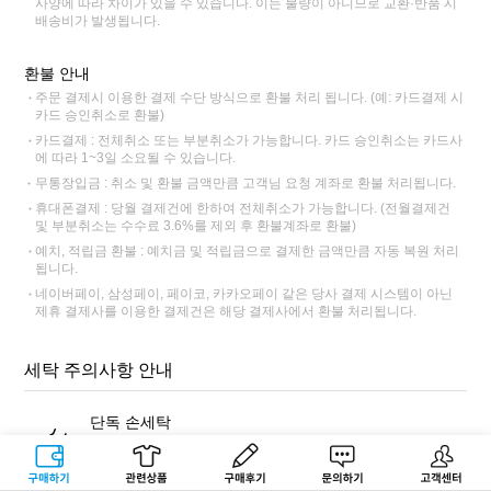
사양에 따라 차이가 있을 수 있습니다. 이는 불량이 아니므로 교환·반품 시
배송비가 발생됩니다.
환불 안내
주문 결제시 이용한 결제 수단 방식으로 환불 처리 됩니다. (예: 카드결제 시
카드 승인취소로 환불)
카드결제 : 전체취소 또는 부분취소가 가능합니다. 카드 승인취소는 카드사
에 따라 1~3일 소요될 수 있습니다.
무통장입금 : 취소 및 환불 금액만큼 고객님 요청 계좌로 환불 처리됩니다.
휴대폰결제 : 당월 결제건에 한하여 전체취소가 가능합니다. (전월결제건
및 부분취소는 수수료 3.6%를 제외 후 환불계좌로 환불)
예치, 적립금 환불 : 예치금 및 적립금으로 결제한 금액만큼 자동 복원 처리
됩니다.
네이버페이, 삼성페이, 페이코, 카카오페이 같은 당사 결제 시스템이 아닌
제휴 결제사를 이용한 결제건은 해당 결제사에서 환불 처리됩니다.
세탁 주의사항 안내
단독 손세탁
반드시 표백 성분이 없는 중성세제를 사용해 단독 손세탁해주세
요. 염색 잔료가 빠져나와 다른 제품에 이염이 될 수 있습니다.
구매하기
관련상품
상품후기
문의하기
고객센터