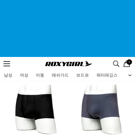
0
로고
메뉴
검색
메뉴
남성
여성
아동
래쉬가드
보드숏
워터레깅스
비치