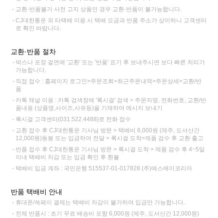
교환·반품불가 사전 고지 상품인 경우 교환·반품이 불가능합니다.
CJ대한통운 외 타택배 이용 시 택배 요금과 반품 주소가 상이하니 고객센터
로 확인 바랍니다.
교환·반품 절차
박스나 포장 겉면에 '교환' 또는 '반품' 표기 후 보내주시면 보다 빠른 처리가
가능합니다.
직접 접수 : 홈페이지 로그인>주문조회>최근주문내역>주문상세>교환/반
품
카톡 채널 이용 : 카톡 검색창에 '록시걸' 검색 > 주문자명, 전화번호, 교환/반
품내용 (상품명,사이즈,사유등)을 기재하여 메시지 보내기
록시걸 고객센터(031.522.4488)로 전화 접수
교환 접수 후 CJ대한통운 기사님 방문 > 택배비 6,000원 (제주, 도서산간
12,000원)동봉 또는 입금하여 전달 > 록시걸 도착>제품 검수 후 교환 출고
반품 접수 후 CJ대한통운 기사님 방문 > 록시걸 도착 > 제품 검수 후 4~5일
이내 택배비 차감 또는 입금 확인 후 환불
택배비 입금 계좌 : 국민은행 515537-01-017828 (주)에스에이코리아
반품 택배비 안내
휴대폰/쓱페이 결제는 택배비 차감이 불가하여 입금만 가능합니다.
전체 반품시 : 초기 무료 배송비 포함 6,000원 (제주, 도서산간 12,000원)