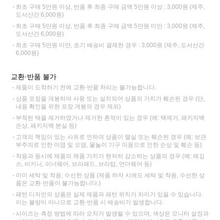
최초 구매 5만원 이상, 반품 후 최종 구매 금액 5만원 이상 : 3,000원 (제주,
도서산간 6,000원)
최초 구매 5만원 이상, 반품 후 최종 구매 금액 5만원 미만 : 3,000원 (제주,
도서산간 6,000원)
최초 구매 5만원 미만, 초기 배송비 결제한 경우 : 3,000원 (제주, 도서산간
6,000원)
교환·반품 불가
제품이 도착하기 전에 교환·반품 처리는 불가능합니다.
상품 포장을 개봉하여 사용 또는 설치되어 상품의 가치가 훼손된 경우 (단,
내용 확인을 위한 포장 개봉의 경우 제외)
부착된 택을 제거하였거나 제거한 흔적이 있는 경우 (예: 택제거, 패키지백
손상, 패키지백 분실 등)
고객의 책임이 있는 사유로 인하여 상품이 멸실 또는 훼손된 경우 (예: 보관
부주의로 인한 이염 및 오염, 물놀이 기구 이용으로 인한 손상 및 훼손 등)
착용과 동시에 제품의 제품 가치가 현저히 감소하는 상품의 경우 (예: 레깅
스, 비키니, 이너웨어, 브라패드, 브라탑, 언더웨어 등)
이미 세탁 및 착용, 수선한 상품 (제품 하자 시에도 세탁 및 착용, 수선한 상
품은 교환·반품이 불가능합니다.)
패턴 디자인의 상품은 실제 제품과 패턴 위치가 차이가 있을 수 있습니다.
이는 불량이 아니므로 교환·반품 시 배송비가 발생합니다.
사이즈는 측정 방법에 따라 오차가 발생될 수 있으며, 색상은 모니터 설정과