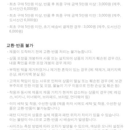
최초 구매 5만원 이상, 반품 후 최종 구매 금액 5만원 이상 : 3,000원 (제주,
도서산간 6,000원)
최초 구매 5만원 이상, 반품 후 최종 구매 금액 5만원 미만 : 3,000원 (제주,
도서산간 6,000원)
최초 구매 5만원 미만, 초기 배송비 결제한 경우 : 3,000원 (제주, 도서산간
6,000원)
교환·반품 불가
제품이 도착하기 전에 교환·반품 처리는 불가능합니다.
상품 포장을 개봉하여 사용 또는 설치되어 상품의 가치가 훼손된 경우 (단,
내용 확인을 위한 포장 개봉의 경우 제외)
부착된 택을 제거하였거나 제거한 흔적이 있는 경우 (예: 택제거, 패키지백
손상, 패키지백 분실 등)
고객의 책임이 있는 사유로 인하여 상품이 멸실 또는 훼손된 경우 (예: 보관
부주의로 인한 이염 및 오염, 물놀이 기구 이용으로 인한 손상 및 훼손 등)
착용과 동시에 제품의 제품 가치가 현저히 감소하는 상품의 경우 (예: 레깅
스, 비키니, 이너웨어, 브라패드, 브라탑, 언더웨어 등)
이미 세탁 및 착용, 수선한 상품 (제품 하자 시에도 세탁 및 착용, 수선한 상
품은 교환·반품이 불가능합니다.)
패턴 디자인의 상품은 실제 제품과 패턴 위치가 차이가 있을 수 있습니다.
이는 불량이 아니므로 교환·반품 시 배송비가 발생합니다.
사이즈는 측정 방법에 따라 오차가 발생될 수 있으며, 색상은 모니터 설정과