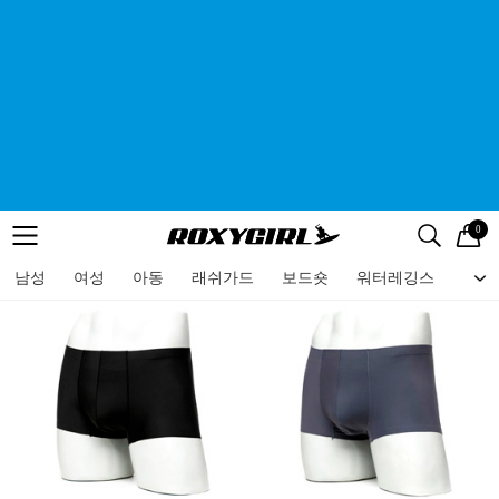
0
로고
메뉴
검색
메뉴
남성
여성
아동
래쉬가드
보드숏
워터레깅스
비치