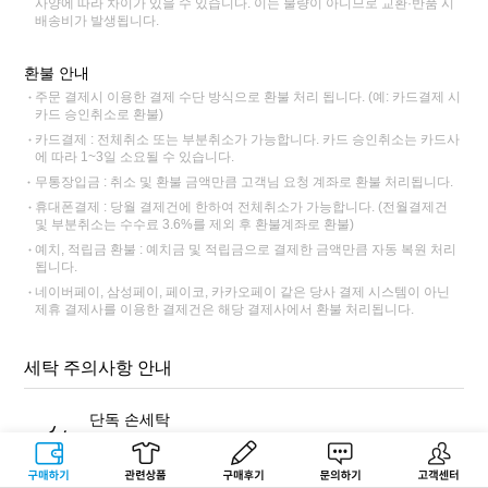
사양에 따라 차이가 있을 수 있습니다. 이는 불량이 아니므로 교환·반품 시
배송비가 발생됩니다.
환불 안내
주문 결제시 이용한 결제 수단 방식으로 환불 처리 됩니다. (예: 카드결제 시
카드 승인취소로 환불)
카드결제 : 전체취소 또는 부분취소가 가능합니다. 카드 승인취소는 카드사
에 따라 1~3일 소요될 수 있습니다.
무통장입금 : 취소 및 환불 금액만큼 고객님 요청 계좌로 환불 처리됩니다.
휴대폰결제 : 당월 결제건에 한하여 전체취소가 가능합니다. (전월결제건
및 부분취소는 수수료 3.6%를 제외 후 환불계좌로 환불)
예치, 적립금 환불 : 예치금 및 적립금으로 결제한 금액만큼 자동 복원 처리
됩니다.
네이버페이, 삼성페이, 페이코, 카카오페이 같은 당사 결제 시스템이 아닌
제휴 결제사를 이용한 결제건은 해당 결제사에서 환불 처리됩니다.
세탁 주의사항 안내
단독 손세탁
반드시 표백 성분이 없는 중성세제를 사용해 단독 손세탁해주세
요. 염색 잔료가 빠져나와 다른 제품에 이염이 될 수 있습니다.
구매하기
관련상품
상품후기
문의하기
고객센터