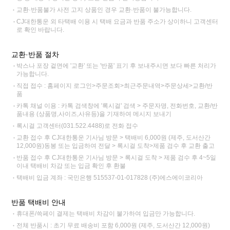
교환·반품불가 사전 고지 상품인 경우 교환·반품이 불가능합니다.
CJ대한통운 외 타택배 이용 시 택배 요금과 반품 주소가 상이하니 고객센터
로 확인 바랍니다.
교환·반품 절차
박스나 포장 겉면에 '교환' 또는 '반품' 표기 후 보내주시면 보다 빠른 처리가
가능합니다.
직접 접수 : 홈페이지 로그인>주문조회>최근주문내역>주문상세>교환/반
품
카톡 채널 이용 : 카톡 검색창에 '록시걸' 검색 > 주문자명, 전화번호, 교환/반
품내용 (상품명,사이즈,사유등)을 기재하여 메시지 보내기
록시걸 고객센터(031.522.4488)로 전화 접수
교환 접수 후 CJ대한통운 기사님 방문 > 택배비 6,000원 (제주, 도서산간
12,000원)동봉 또는 입금하여 전달 > 록시걸 도착>제품 검수 후 교환 출고
반품 접수 후 CJ대한통운 기사님 방문 > 록시걸 도착 > 제품 검수 후 4~5일
이내 택배비 차감 또는 입금 확인 후 환불
택배비 입금 계좌 : 국민은행 515537-01-017828 (주)에스에이코리아
반품 택배비 안내
휴대폰/쓱페이 결제는 택배비 차감이 불가하여 입금만 가능합니다.
전체 반품시 : 초기 무료 배송비 포함 6,000원 (제주, 도서산간 12,000원)