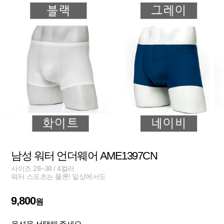
남성 워터 언더웨어 AME1397CN
사이즈 28~38 / 4컬러
워터 스포츠는 물론! 일상에서도
9,800
원