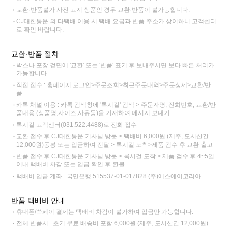
교환·반품불가 사전 고지 상품인 경우 교환·반품이 불가능합니다.
CJ대한통운 외 타택배 이용 시 택배 요금과 반품 주소가 상이하니 고객센터
로 확인 바랍니다.
교환·반품 절차
박스나 포장 겉면에 '교환' 또는 '반품' 표기 후 보내주시면 보다 빠른 처리가
가능합니다.
직접 접수 : 홈페이지 로그인>주문조회>최근주문내역>주문상세>교환/반
품
카톡 채널 이용 : 카톡 검색창에 '록시걸' 검색 > 주문자명, 전화번호, 교환/반
품내용 (상품명,사이즈,사유등)을 기재하여 메시지 보내기
록시걸 고객센터(031.522.4488)로 전화 접수
교환 접수 후 CJ대한통운 기사님 방문 > 택배비 6,000원 (제주, 도서산간
12,000원)동봉 또는 입금하여 전달 > 록시걸 도착>제품 검수 후 교환 출고
반품 접수 후 CJ대한통운 기사님 방문 > 록시걸 도착 > 제품 검수 후 4~5일
이내 택배비 차감 또는 입금 확인 후 환불
택배비 입금 계좌 : 국민은행 515537-01-017828 (주)에스에이코리아
반품 택배비 안내
휴대폰/쓱페이 결제는 택배비 차감이 불가하여 입금만 가능합니다.
전체 반품시 : 초기 무료 배송비 포함 6,000원 (제주, 도서산간 12,000원)