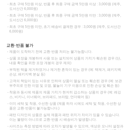
최초 구매 5만원 이상, 반품 후 최종 구매 금액 5만원 이상 : 3,000원 (제주,
도서산간 6,000원)
최초 구매 5만원 이상, 반품 후 최종 구매 금액 5만원 미만 : 3,000원 (제주,
도서산간 6,000원)
최초 구매 5만원 미만, 초기 배송비 결제한 경우 : 3,000원 (제주, 도서산간
6,000원)
교환·반품 불가
제품이 도착하기 전에 교환·반품 처리는 불가능합니다.
상품 포장을 개봉하여 사용 또는 설치되어 상품의 가치가 훼손된 경우 (단,
내용 확인을 위한 포장 개봉의 경우 제외)
부착된 택을 제거하였거나 제거한 흔적이 있는 경우 (예: 택제거, 패키지백
손상, 패키지백 분실 등)
고객의 책임이 있는 사유로 인하여 상품이 멸실 또는 훼손된 경우 (예: 보관
부주의로 인한 이염 및 오염, 물놀이 기구 이용으로 인한 손상 및 훼손 등)
착용과 동시에 제품의 제품 가치가 현저히 감소하는 상품의 경우 (예: 레깅
스, 비키니, 이너웨어, 브라패드, 브라탑, 언더웨어 등)
이미 세탁 및 착용, 수선한 상품 (제품 하자 시에도 세탁 및 착용, 수선한 상
품은 교환·반품이 불가능합니다.)
패턴 디자인의 상품은 실제 제품과 패턴 위치가 차이가 있을 수 있습니다.
이는 불량이 아니므로 교환·반품 시 배송비가 발생합니다.
사이즈는 측정 방법에 따라 오차가 발생될 수 있으며, 색상은 모니터 설정과