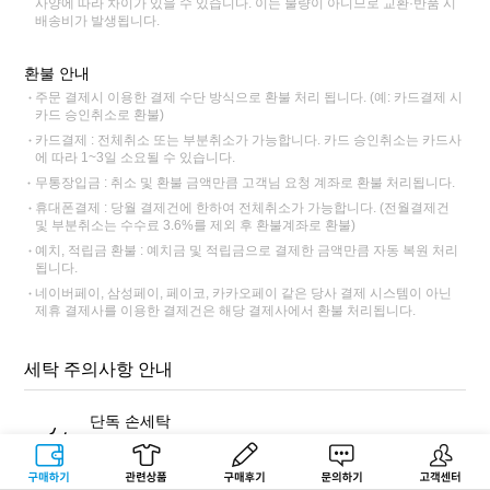
사양에 따라 차이가 있을 수 있습니다. 이는 불량이 아니므로 교환·반품 시
배송비가 발생됩니다.
환불 안내
주문 결제시 이용한 결제 수단 방식으로 환불 처리 됩니다. (예: 카드결제 시
카드 승인취소로 환불)
카드결제 : 전체취소 또는 부분취소가 가능합니다. 카드 승인취소는 카드사
에 따라 1~3일 소요될 수 있습니다.
무통장입금 : 취소 및 환불 금액만큼 고객님 요청 계좌로 환불 처리됩니다.
휴대폰결제 : 당월 결제건에 한하여 전체취소가 가능합니다. (전월결제건
및 부분취소는 수수료 3.6%를 제외 후 환불계좌로 환불)
예치, 적립금 환불 : 예치금 및 적립금으로 결제한 금액만큼 자동 복원 처리
됩니다.
네이버페이, 삼성페이, 페이코, 카카오페이 같은 당사 결제 시스템이 아닌
제휴 결제사를 이용한 결제건은 해당 결제사에서 환불 처리됩니다.
세탁 주의사항 안내
단독 손세탁
반드시 표백 성분이 없는 중성세제를 사용해 단독 손세탁해주세
요. 염색 잔료가 빠져나와 다른 제품에 이염이 될 수 있습니다.
구매하기
관련상품
상품후기
문의하기
고객센터