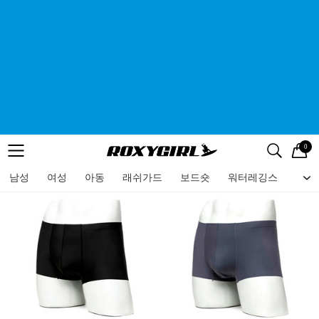
0
로고
메뉴
검색
메뉴
남성
여성
아동
래쉬가드
보드숏
워터레깅스
비치