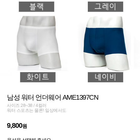
남성 워터 언더웨어 AME1397CN
사이즈 28~38 / 4컬러
워터 스포츠는 물론! 일상에서도
9,800
원