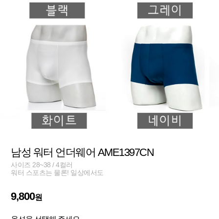
남성 워터 언더웨어 AME1397CN
사이즈 28~38 / 4컬러
워터 스포츠는 물론! 일상에서도
9,800
원