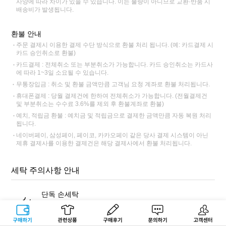
사양에 따라 차이가 있을 수 있습니다. 이는 불량이 아니므로 교환·반품 시
배송비가 발생됩니다.
환불 안내
주문 결제시 이용한 결제 수단 방식으로 환불 처리 됩니다. (예: 카드결제 시
카드 승인취소로 환불)
카드결제 : 전체취소 또는 부분취소가 가능합니다. 카드 승인취소는 카드사
에 따라 1~3일 소요될 수 있습니다.
무통장입금 : 취소 및 환불 금액만큼 고객님 요청 계좌로 환불 처리됩니다.
휴대폰결제 : 당월 결제건에 한하여 전체취소가 가능합니다. (전월결제건
및 부분취소는 수수료 3.6%를 제외 후 환불계좌로 환불)
예치, 적립금 환불 : 예치금 및 적립금으로 결제한 금액만큼 자동 복원 처리
됩니다.
네이버페이, 삼성페이, 페이코, 카카오페이 같은 당사 결제 시스템이 아닌
제휴 결제사를 이용한 결제건은 해당 결제사에서 환불 처리됩니다.
세탁 주의사항 안내
단독 손세탁
반드시 표백 성분이 없는 중성세제를 사용해 단독 손세탁해주세
요. 염색 잔료가 빠져나와 다른 제품에 이염이 될 수 있습니다.
구매하기
관련상품
상품후기
문의하기
고객센터