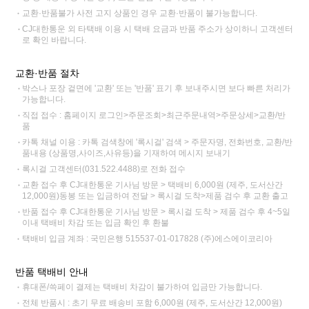
교환·반품불가 사전 고지 상품인 경우 교환·반품이 불가능합니다.
CJ대한통운 외 타택배 이용 시 택배 요금과 반품 주소가 상이하니 고객센터
로 확인 바랍니다.
교환·반품 절차
박스나 포장 겉면에 '교환' 또는 '반품' 표기 후 보내주시면 보다 빠른 처리가
가능합니다.
직접 접수 : 홈페이지 로그인>주문조회>최근주문내역>주문상세>교환/반
품
카톡 채널 이용 : 카톡 검색창에 '록시걸' 검색 > 주문자명, 전화번호, 교환/반
품내용 (상품명,사이즈,사유등)을 기재하여 메시지 보내기
록시걸 고객센터(031.522.4488)로 전화 접수
교환 접수 후 CJ대한통운 기사님 방문 > 택배비 6,000원 (제주, 도서산간
12,000원)동봉 또는 입금하여 전달 > 록시걸 도착>제품 검수 후 교환 출고
반품 접수 후 CJ대한통운 기사님 방문 > 록시걸 도착 > 제품 검수 후 4~5일
이내 택배비 차감 또는 입금 확인 후 환불
택배비 입금 계좌 : 국민은행 515537-01-017828 (주)에스에이코리아
반품 택배비 안내
휴대폰/쓱페이 결제는 택배비 차감이 불가하여 입금만 가능합니다.
전체 반품시 : 초기 무료 배송비 포함 6,000원 (제주, 도서산간 12,000원)