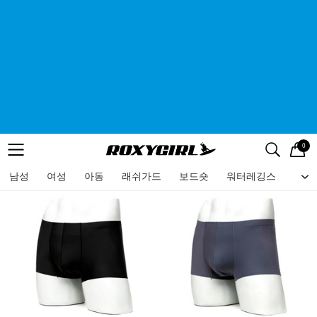
0
로고
메뉴
검색
메뉴
남성
여성
아동
래쉬가드
보드숏
워터레깅스
비치