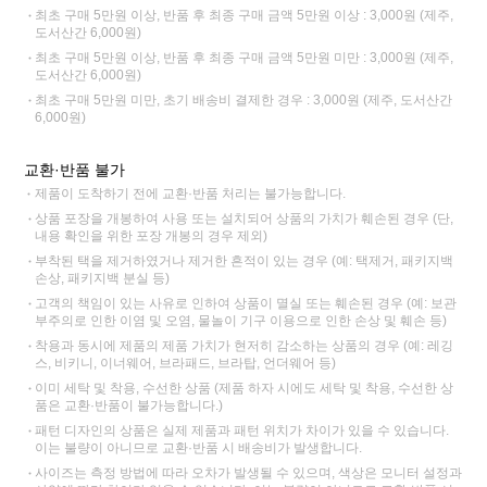
최초 구매 5만원 이상, 반품 후 최종 구매 금액 5만원 이상 : 3,000원 (제주,
도서산간 6,000원)
최초 구매 5만원 이상, 반품 후 최종 구매 금액 5만원 미만 : 3,000원 (제주,
도서산간 6,000원)
최초 구매 5만원 미만, 초기 배송비 결제한 경우 : 3,000원 (제주, 도서산간
6,000원)
교환·반품 불가
제품이 도착하기 전에 교환·반품 처리는 불가능합니다.
상품 포장을 개봉하여 사용 또는 설치되어 상품의 가치가 훼손된 경우 (단,
내용 확인을 위한 포장 개봉의 경우 제외)
부착된 택을 제거하였거나 제거한 흔적이 있는 경우 (예: 택제거, 패키지백
손상, 패키지백 분실 등)
고객의 책임이 있는 사유로 인하여 상품이 멸실 또는 훼손된 경우 (예: 보관
부주의로 인한 이염 및 오염, 물놀이 기구 이용으로 인한 손상 및 훼손 등)
착용과 동시에 제품의 제품 가치가 현저히 감소하는 상품의 경우 (예: 레깅
스, 비키니, 이너웨어, 브라패드, 브라탑, 언더웨어 등)
이미 세탁 및 착용, 수선한 상품 (제품 하자 시에도 세탁 및 착용, 수선한 상
품은 교환·반품이 불가능합니다.)
패턴 디자인의 상품은 실제 제품과 패턴 위치가 차이가 있을 수 있습니다.
이는 불량이 아니므로 교환·반품 시 배송비가 발생합니다.
사이즈는 측정 방법에 따라 오차가 발생될 수 있으며, 색상은 모니터 설정과