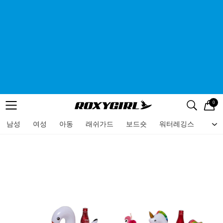
0
로고
메뉴
검색
메뉴
남성
여성
아동
래쉬가드
보드숏
워터레깅스
비치