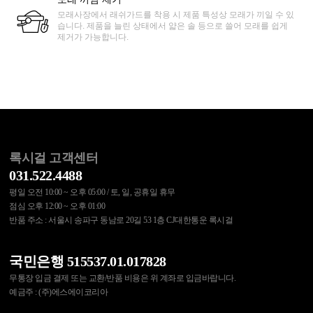
모래사장에서 래쉬가드를 착용 시 제품 특성상 모래가 끼일 수 있
습니다. 제품을 늘린 상태에서 얇은 솔 등으로 쓸어 모래를 쉽게
제거가 가능합니다.
록시걸 고객센터
031.522.4488
평일 오전 10:00 ~ 오후 05:00 / 토, 일, 공휴일 휴무
점심 오후 12:00 ~ 오후 01:00
반품 주소 : 서울시 송파구 동남로 20길 53 1층 CJ대한통운 록시걸
국민은행 515537.01.017828
무통장 입금 결제 또는 교환/반품 비용은 위 계좌로 입금바랍니다.
예금주 : (주)에스에이코리아