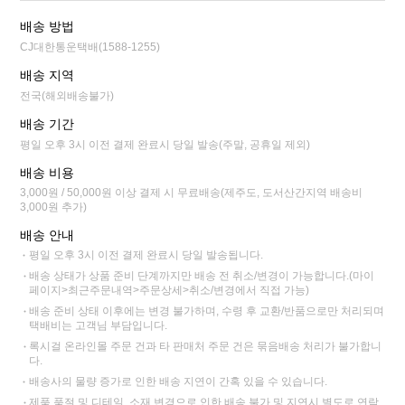
배송 방법
CJ대한통운택배(1588-1255)
배송 지역
전국(해외배송불가)
배송 기간
평일 오후 3시 이전 결제 완료시 당일 발송(주말, 공휴일 제외)
배송 비용
3,000원 / 50,000원 이상 결제 시 무료배송(제주도, 도서산간지역 배송비
3,000원 추가)
배송 안내
평일 오후 3시 이전 결제 완료시 당일 발송됩니다.
배송 상태가 상품 준비 단계까지만 배송 전 취소/변경이 가능합니다.(마이
페이지>최근주문내역>주문상세>취소/변경에서 직접 가능)
배송 준비 상태 이후에는 변경 불가하며, 수령 후 교환/반품으로만 처리되며
택배비는 고객님 부담입니다.
록시걸 온라인몰 주문 건과 타 판매처 주문 건은 묶음배송 처리가 불가합니
다.
배송사의 물량 증가로 인한 배송 지연이 간혹 있을 수 있습니다.
제품 품절 및 디테일, 소재 변경으로 인한 배송 불가 및 지연시 별도로 연락