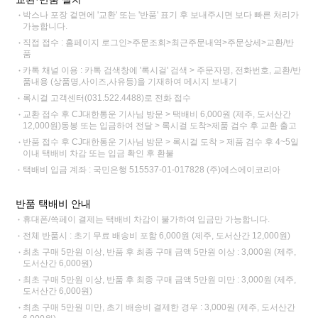
박스나 포장 겉면에 '교환' 또는 '반품' 표기 후 보내주시면 보다 빠른 처리가
가능합니다.
직접 접수 : 홈페이지 로그인>주문조회>최근주문내역>주문상세>교환/반
품
카톡 채널 이용 : 카톡 검색창에 '록시걸' 검색 > 주문자명, 전화번호, 교환/반
품내용 (상품명,사이즈,사유등)을 기재하여 메시지 보내기
록시걸 고객센터(031.522.4488)로 전화 접수
교환 접수 후 CJ대한통운 기사님 방문 > 택배비 6,000원 (제주, 도서산간
12,000원)동봉 또는 입금하여 전달 > 록시걸 도착>제품 검수 후 교환 출고
반품 접수 후 CJ대한통운 기사님 방문 > 록시걸 도착 > 제품 검수 후 4~5일
이내 택배비 차감 또는 입금 확인 후 환불
택배비 입금 계좌 : 국민은행 515537-01-017828 (주)에스에이코리아
반품 택배비 안내
휴대폰/쓱페이 결제는 택배비 차감이 불가하여 입금만 가능합니다.
전체 반품시 : 초기 무료 배송비 포함 6,000원 (제주, 도서산간 12,000원)
최초 구매 5만원 이상, 반품 후 최종 구매 금액 5만원 이상 : 3,000원 (제주,
도서산간 6,000원)
최초 구매 5만원 이상, 반품 후 최종 구매 금액 5만원 미만 : 3,000원 (제주,
도서산간 6,000원)
최초 구매 5만원 미만, 초기 배송비 결제한 경우 : 3,000원 (제주, 도서산간