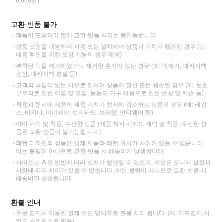
6,000원)
교환·반품 불가
제품이 도착하기 전에 교환·반품 처리는 불가능합니다.
상품 포장을 개봉하여 사용 또는 설치되어 상품의 가치가 훼손된 경우 (단,
내용 확인을 위한 포장 개봉의 경우 제외)
부착된 택을 제거하였거나 제거한 흔적이 있는 경우 (예: 택제거, 패키지백
손상, 패키지백 분실 등)
고객의 책임이 있는 사유로 인하여 상품이 멸실 또는 훼손된 경우 (예: 보관
부주의로 인한 이염 및 오염, 물놀이 기구 이용으로 인한 손상 및 훼손 등)
착용과 동시에 제품의 제품 가치가 현저히 감소하는 상품의 경우 (예: 레깅
스, 비키니, 이너웨어, 브라패드, 브라탑, 언더웨어 등)
이미 세탁 및 착용, 수선한 상품 (제품 하자 시에도 세탁 및 착용, 수선한 상
품은 교환·반품이 불가능합니다.)
패턴 디자인의 상품은 실제 제품과 패턴 위치가 차이가 있을 수 있습니다.
이는 불량이 아니므로 교환·반품 시 배송비가 발생합니다.
사이즈는 측정 방법에 따라 오차가 발생될 수 있으며, 색상은 모니터 설정과
사양에 따라 차이가 있을 수 있습니다. 이는 불량이 아니므로 교환·반품 시
배송비가 발생됩니다.
환불 안내
주문 결제시 이용한 결제 수단 방식으로 환불 처리 됩니다. (예: 카드결제 시
카드 승인취소로 환불)