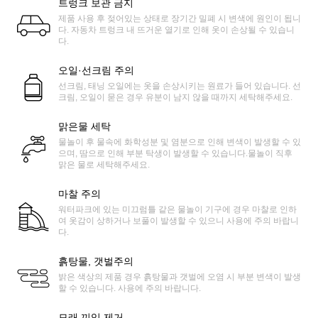
트렁크 보관 금지
제품 사용 후 젖어있는 상태로 장기간 밀폐 시 변색에 원인이 됩니
다. 자동차 트렁크 내 뜨거운 열기로 인해 옷이 손상될 수 있습니
다.
오일·선크림 주의
선크림, 태닝 오일에는 옷을 손상시키는 원료가 들어 있습니다. 선
크림, 오일이 묻은 경우 유분이 남지 않을 때까지 세탁해주세요.
맑은물 세탁
물놀이 후 물속에 화학성분 및 염분으로 인해 변색이 발생할 수 있
으며, 땀으로 인해 부분 탁생이 발생할 수 있습니다.물놀이 직후
맑은 물로 세탁해주세요.
마찰 주의
워터파크에 있는 미끄럼틀 같은 물놀이 기구에 경우 마찰로 인하
여 옷감이 상하거나 보풀이 발생할 수 있으니 사용에 주의 바랍니
다.
흙탕물, 갯벌주의
밝은 색상의 제품 경우 흙탕물과 갯벌에 오염 시 부분 변색이 발생
할 수 있습니다. 사용에 주의 바랍니다.
모래 끼임 제거