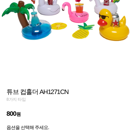
튜브 컵홀더 AH1271CN
8가지 타입
800
원
옵션을 선택해 주세요.