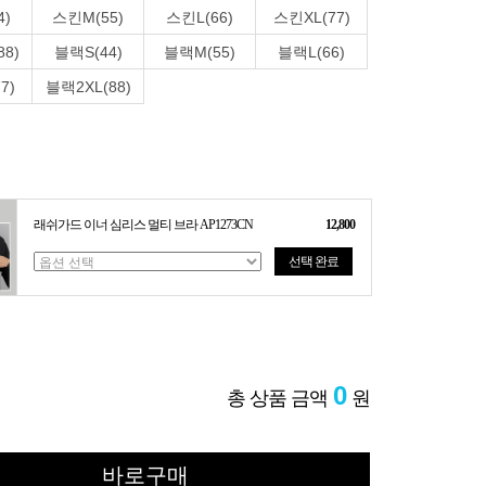
4)
스킨M(55)
스킨L(66)
스킨XL(77)
8)
블랙S(44)
블랙M(55)
블랙L(66)
7)
블랙2XL(88)
래쉬가드 이너 심리스 멀티 브라 AP1273CN
12,800
선택 완료
0
총 상품 금액
원
바로구매