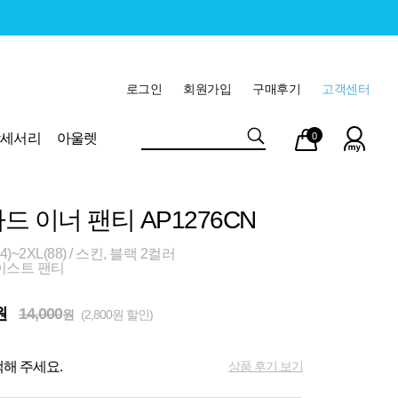
로그인
회원가입
구매후기
고객센터
마이
장바
악세서리
아울렛
0
페이
구니
드 이너 팬티 AP1276CN
)~2XL(88) / 스킨, 블랙 2컬러
이스트 팬티
원
14,000
원
(2,800원 할인)
상품 후기 보기
해 주세요.