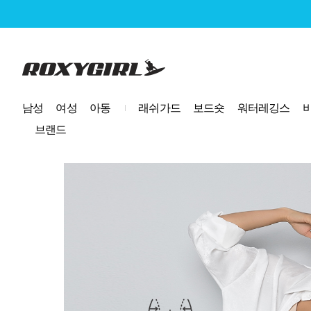
로고
남성
여성
아동
래쉬가드
보드숏
워터레깅스
브랜드