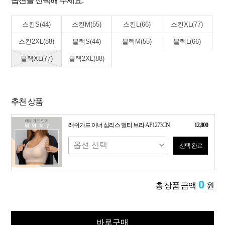
옵션을 선택해 주세요.
스킨S(44)
스킨M(55)
스킨L(66)
스킨XL(77)
스킨2XL(88)
블랙S(44)
블랙M(55)
블랙L(66)
블랙XL(77)
블랙2XL(88)
추천 상품
래쉬가드 이너 심리스 멀티 브라 AP1273CN
12,800
선택 완료
0
총 상품 금액
원
바로구매