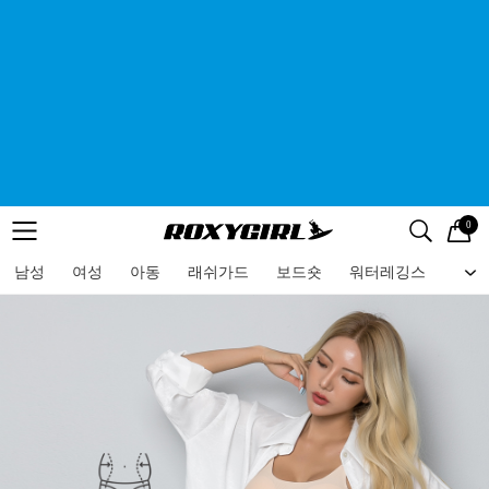
0
로고
메뉴
검색
메뉴
남성
여성
아동
래쉬가드
보드숏
워터레깅스
비치