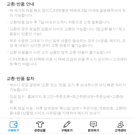
교환·반품 안내
택 제거와 제품 훼손 없이 CJ대한통운 택배로 3일 이내에 발송해주셔야 처
리 가능합니다.
교환/반품 접수 후 7일 이내 미도착시 자동으로 신청 철회됩니다.
교환의 경우 동일한 상품의 사이즈 교환만 가능합니다. (맞교환 불가 / 재고
품절시 반품만 가능)
최초 수령한 그대로가 아닌 일부 상품만 발송하는 경우 (사은품, 패키지, 포
장 등 내용이 상이한 경우) 교환·반품이 불가능합니다.
교환·반품불가 사전 고지 상품인 경우 교환·반품이 불가능합니다.
CJ대한통운 외 타택배 이용 시 택배 요금과 반품 주소가 상이하니 고객센터
로 확인 바랍니다.
교환·반품 절차
박스나 포장 겉면에 '교환' 또는 '반품' 표기 후 보내주시면 보다 빠른 처리가
가능합니다.
직접 접수 : 홈페이지 로그인>주문조회>최근주문내역>주문상세>교환/반
품
카톡 채널 이용 : 카톡 검색창에 '록시걸' 검색 > 주문자명, 전화번호, 교환/반
품내용 (상품명,사이즈,사유등)을 기재하여 메시지 보내기
록시걸 고객센터(031.522.4488)로 전화 접수
교환 접수 후 CJ대한통운 기사님 방문 > 택배비 6,000원 (제주, 도서산간
구매하기
관련상품
상품후기
문의하기
고객센터
12,000원)동봉 또는 입금하여 전달 > 록시걸 도착>제품 검수 후 교환 출고