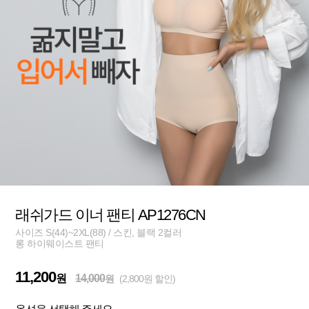
래쉬가드 이너 팬티 AP1276CN
사이즈 S(44)~2XL(88) / 스킨, 블랙 2컬러
롱 하이웨이스트 팬티
11,200
원
14,000
원
(2,800원 할인)