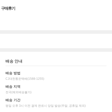
구매후기
배송 안내
배송 방법
CJ대한통운택배(1588-1255)
배송 지역
전국(해외배송불가)
배송 기간
평일 오후 3시 이전 결제 완료시 당일 발송(주말, 공휴일 제외)