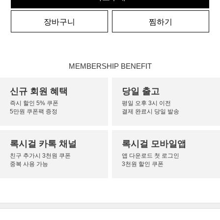
장바구니
찜하기
MEMBERSHIP BENEFIT
신규 회원 혜택
당일 출고
즉시 할인 5% 쿠폰
평일 오후 3시 이전
5만원 쿠폰팩 증정
결제 완료시 당일 발송
록시걸 카톡 채널
록시걸 모바일앱
친구 추가시 3천원 쿠폰
앱 다운로드 첫 로그인
중복 사용 가능
3천원 할인 쿠폰