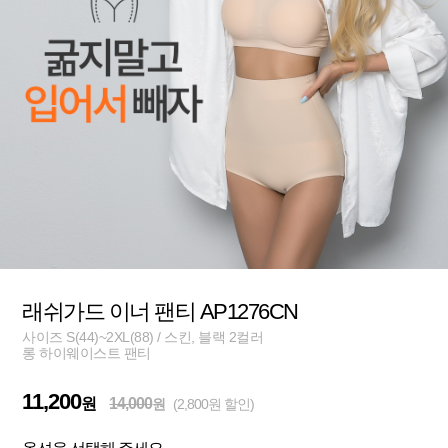
래쉬가드 이너 팬티 AP1276CN
사이즈 S(44)~2XL(88) / 스킨, 블랙 2컬러
롱 하이웨이스트 팬티
11,200
원
14,000
원
(2,800원 할인)