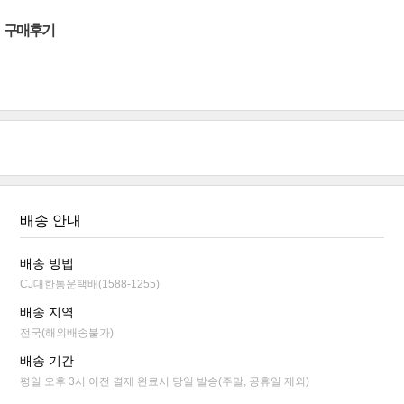
구매후기
배송 안내
배송 방법
CJ대한통운택배(1588-1255)
배송 지역
전국(해외배송불가)
배송 기간
평일 오후 3시 이전 결제 완료시 당일 발송(주말, 공휴일 제외)