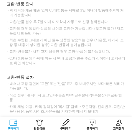
교환·반품 안내
택 제거와 제품 훼손 없이 CJ대한통운 택배로 3일 이내에 발송해주셔야 처
리 가능합니다.
교환/반품 접수 후 7일 이내 미도착시 자동으로 신청 철회됩니다.
교환의 경우 동일한 상품의 사이즈 교환만 가능합니다. (맞교환 불가 / 재고
품절시 반품만 가능)
최초 수령한 그대로가 아닌 일부 상품만 발송하는 경우 (사은품, 패키지, 포
장 등 내용이 상이한 경우) 교환·반품이 불가능합니다.
교환·반품불가 사전 고지 상품인 경우 교환·반품이 불가능합니다.
CJ대한통운 외 타택배 이용 시 택배 요금과 반품 주소가 상이하니 고객센터
로 확인 바랍니다.
교환·반품 절차
박스나 포장 겉면에 '교환' 또는 '반품' 표기 후 보내주시면 보다 빠른 처리가
가능합니다.
직접 접수 : 홈페이지 로그인>주문조회>최근주문내역>주문상세>교환/반
품
카톡 채널 이용 : 카톡 검색창에 '록시걸' 검색 > 주문자명, 전화번호, 교환/반
품내용 (상품명,사이즈,사유등)을 기재하여 메시지 보내기
록시걸 고객센터(031.522.4488)로 전화 접수
교환 접수 후 CJ대한통운 기사님 방문 > 택배비 6,000원 (제주, 도서산간
구매하기
관련상품
상품후기
문의하기
고객센터
12,000원)동봉 또는 입금하여 전달 > 록시걸 도착>제품 검수 후 교환 출고