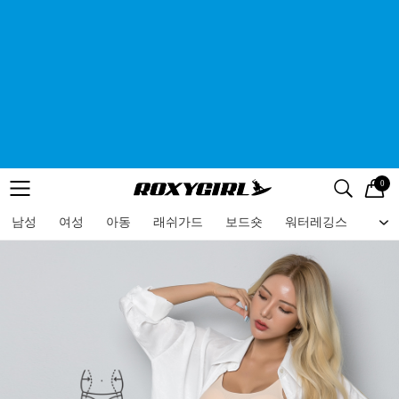
0
로고
메뉴
검색
메뉴
남성
여성
아동
래쉬가드
보드숏
워터레깅스
비치