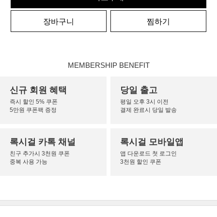
장바구니
찜하기
MEMBERSHIP BENEFIT
신규 회원 혜택
당일 출고
즉시 할인 5% 쿠폰
평일 오후 3시 이전
5만원 쿠폰팩 증정
결제 완료시 당일 발송
록시걸 카톡 채널
록시걸 모바일앱
친구 추가시 3천원 쿠폰
앱 다운로드 첫 로그인
중복 사용 가능
3천원 할인 쿠폰