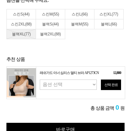
옵션을 선택해 주세요.
스킨S(44)
스킨M(55)
스킨L(66)
스킨XL(77)
스킨2XL(88)
블랙S(44)
블랙M(55)
블랙L(66)
블랙XL(77)
블랙2XL(88)
추천 상품
래쉬가드 이너 심리스 멀티 브라 AP1273CN
12,800
선택 완료
0
총 상품 금액
원
바로구매