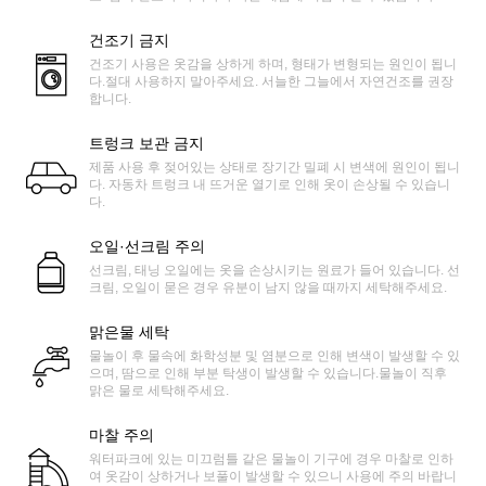
건조기 금지
건조기 사용은 옷감을 상하게 하며, 형태가 변형되는 원인이 됩니
다.절대 사용하지 말아주세요. 서늘한 그늘에서 자연건조를 권장
합니다.
트렁크 보관 금지
제품 사용 후 젖어있는 상태로 장기간 밀폐 시 변색에 원인이 됩니
다. 자동차 트렁크 내 뜨거운 열기로 인해 옷이 손상될 수 있습니
다.
오일·선크림 주의
선크림, 태닝 오일에는 옷을 손상시키는 원료가 들어 있습니다. 선
크림, 오일이 묻은 경우 유분이 남지 않을 때까지 세탁해주세요.
맑은물 세탁
물놀이 후 물속에 화학성분 및 염분으로 인해 변색이 발생할 수 있
으며, 땀으로 인해 부분 탁생이 발생할 수 있습니다.물놀이 직후
맑은 물로 세탁해주세요.
마찰 주의
워터파크에 있는 미끄럼틀 같은 물놀이 기구에 경우 마찰로 인하
여 옷감이 상하거나 보풀이 발생할 수 있으니 사용에 주의 바랍니