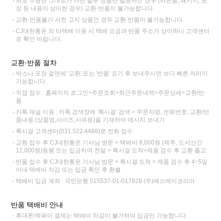
최초 수령한 그대로가 아닌 일부 상품만 발송하는 경우 (사은품, 패키지, 포
장 등 내용이 상이한 경우) 교환·반품이 불가능합니다.
교환·반품불가 사전 고지 상품인 경우 교환·반품이 불가능합니다.
CJ대한통운 외 타택배 이용 시 택배 요금과 반품 주소가 상이하니 고객센터
로 확인 바랍니다.
교환·반품 절차
박스나 포장 겉면에 '교환' 또는 '반품' 표기 후 보내주시면 보다 빠른 처리가
가능합니다.
직접 접수 : 홈페이지 로그인>주문조회>최근주문내역>주문상세>교환/반
품
카톡 채널 이용 : 카톡 검색창에 '록시걸' 검색 > 주문자명, 전화번호, 교환/반
품내용 (상품명,사이즈,사유등)을 기재하여 메시지 보내기
록시걸 고객센터(031.522.4488)로 전화 접수
교환 접수 후 CJ대한통운 기사님 방문 > 택배비 6,000원 (제주, 도서산간
12,000원)동봉 또는 입금하여 전달 > 록시걸 도착>제품 검수 후 교환 출고
반품 접수 후 CJ대한통운 기사님 방문 > 록시걸 도착 > 제품 검수 후 4~5일
이내 택배비 차감 또는 입금 확인 후 환불
택배비 입금 계좌 : 국민은행 515537-01-017828 (주)에스에이코리아
반품 택배비 안내
휴대폰/쓱페이 결제는 택배비 차감이 불가하여 입금만 가능합니다.