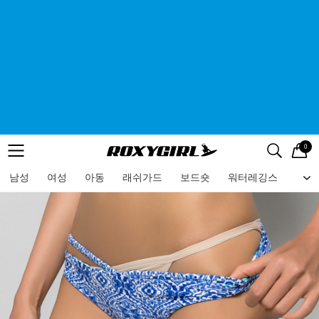
0
로고
메뉴
검색
메뉴
남성
여성
아동
래쉬가드
보드숏
워터레깅스
비치