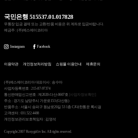
국민은행 515537.01.017828
무통장 입금 결제 또는 교환/반품 비용은 위 계좌로 입금바랍니다.
예금주 : (주)에스에이코리아
Instargram
Facebook
이용약관
개인정보처리방침
쇼핑몰 이용안내
제휴문의
(주)에스에이코리아 대표이사 : 송수아
사업자등록번호 : 215-87-97374
통신판매업신고번호 : 제2020-다산-0607호
[사업자정보확인]
주소 : 경기도 남양주시 가운로153 (다산동)
반품주소 : 서울시 송파구 동남로20길 53 1층 CJ대한통운 록시걸
고객센터 : 031.522.4488
개인정보관리보호책임자 : 김영석
Copyright 2007 Roxygirl.tv Inc. All rights reserved.