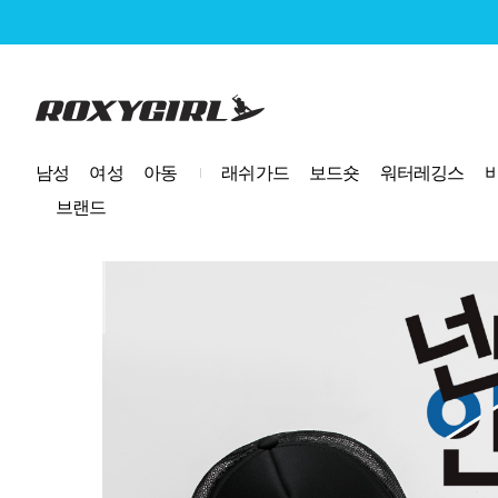
로고
남성
여성
아동
래쉬가드
보드숏
워터레깅스
브랜드