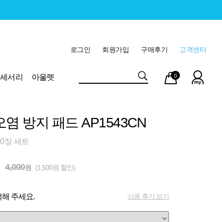
로그인
회원가입
구매후기
고객센터
마이
장바
악세서리
아울렛
0
페이
구니
염 방지 패드 AP1543CN
10장 세트
4,000
원
(1,500원 할인)
상품 후기 보기
해 주세요.