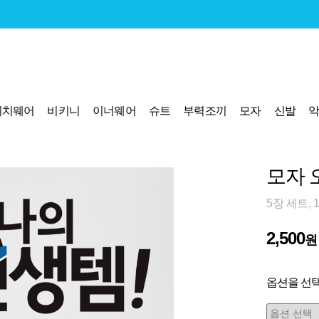
비치웨어
비키니
이너웨어
슈트
부력조끼
모자
신발
모자 오
5장 세트, 
2,500
원
옵션을 선택