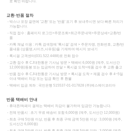
로 확인 바랍니다.
교환·반품 절차
박스나 포장 겉면에 '교환' 또는 '반품' 표기 후 보내주시면 보다 빠른 처리가
가능합니다.
직접 접수 : 홈페이지 로그인>주문조회>최근주문내역>주문상세>교환/반
품
카톡 채널 이용 : 카톡 검색창에 '록시걸' 검색 > 주문자명, 전화번호, 교환/반
품내용 (상품명,사이즈,사유등)을 기재하여 메시지 보내기
록시걸 고객센터(031.522.4488)로 전화 접수
교환 접수 후 CJ대한통운 기사님 방문 > 택배비 6,000원 (제주, 도서산간
12,000원)동봉 또는 입금하여 전달 > 록시걸 도착>제품 검수 후 교환 출고
반품 접수 후 CJ대한통운 기사님 방문 > 록시걸 도착 > 제품 검수 후 4~5일
이내 택배비 차감 또는 입금 확인 후 환불
택배비 입금 계좌 : 국민은행 515537-01-017828 (주)에스에이코리아
반품 택배비 안내
휴대폰/쓱페이 결제는 택배비 차감이 불가하여 입금만 가능합니다.
전체 반품시 : 초기 무료 배송비 포함 6,000원 (제주, 도서산간 12,000원)
최초 구매 5만원 이상, 반품 후 최종 구매 금액 5만원 이상 : 3,000원 (제주,
도서산간 6,000원)
최초 구매 5만원 이상, 반품 후 최종 구매 금액 5만원 미만 : 3,000원 (제주,