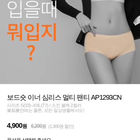
보드숏 이너 심리스 멀티 팬티 AP1293CN
사이즈 S(33)~XXL(77) / 스킨 블랙 2컬러
보드숏
안에는 물론, 모든 일상생활에서도!
4,900
원
6,200
원
(1,300원 할인)