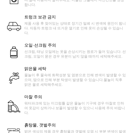
다.절대 사용하지 말아주세요. 서늘한 그늘에서 자연건조를 권장
합니다.
트렁크 보관 금지
제품 사용 후 젖어있는 상태로 장기간 밀폐 시 변색에 원인이 됩니
다. 자동차 트렁크 내 뜨거운 열기로 인해 옷이 손상될 수 있습니
다.
오일·선크림 주의
선크림, 태닝 오일에는 옷을 손상시키는 원료가 들어 있습니다. 선
크림, 오일이 묻은 경우 유분이 남지 않을 때까지 세탁해주세요.
맑은물 세탁
물놀이 후 물속에 화학성분 및 염분으로 인해 변색이 발생할 수 있
으며, 땀으로 인해 부분 탁생이 발생할 수 있습니다.물놀이 직후
맑은 물로 세탁해주세요.
마찰 주의
워터파크에 있는 미끄럼틀 같은 물놀이 기구에 경우 마찰로 인하
여 옷감이 상하거나 보풀이 발생할 수 있으니 사용에 주의 바랍니
다.
흙탕물, 갯벌주의
밝은 색상의 제품 경우 흙탕물과 갯벌에 오염 시 부분 변색이 발생