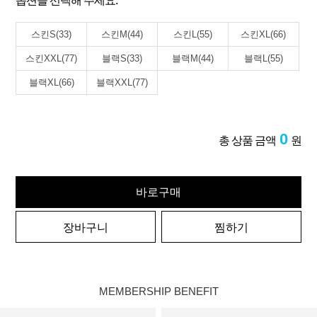
옵션을 선택해 주세요.
스킨S(33)
스킨M(44)
스킨L(55)
스킨XL(66)
스킨XXL(77)
블랙S(33)
블랙M(44)
블랙L(55)
블랙XL(66)
블랙XXL(77)
0
총 상품 금액
원
바로구매
장바구니
찜하기
MEMBERSHIP BENEFIT