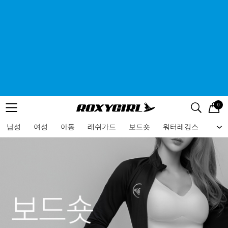
0
로고
메뉴
검색
메뉴
남성
여성
아동
래쉬가드
보드숏
워터레깅스
비치