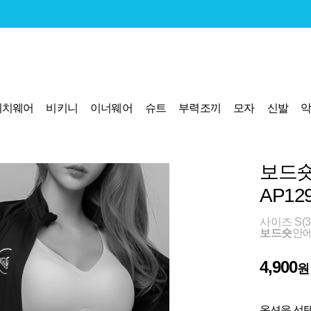
비치웨어
비키니
이너웨어
슈트
부력조끼
모자
신발
보드숏
AP12
사이즈 S(3
보드숏
안에
4,900
원
옵션을 선택