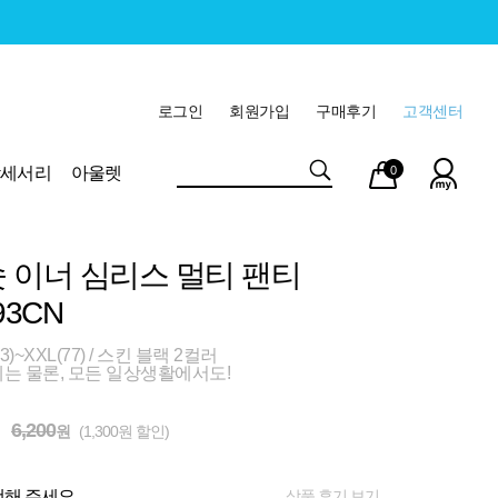
로그인
회원가입
구매후기
고객센터
마이
장바
악세서리
아울렛
0
페이
구니
 이너 심리스 멀티 팬티
93CN
3)~XXL(77) / 스킨 블랙 2컬러
는 물론, 모든 일상생활에서도!
6,200
원
(1,300원 할인)
상품 후기 보기
해 주세요.