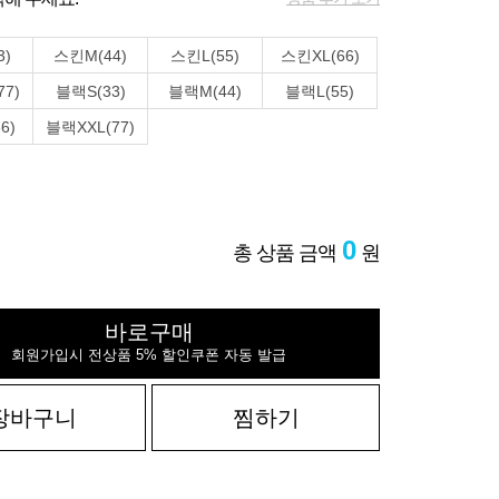
3)
스킨M(44)
스킨L(55)
스킨XL(66)
77)
블랙S(33)
블랙M(44)
블랙L(55)
6)
블랙XXL(77)
0
총 상품 금액
원
바로구매
회원가입시 전상품 5% 할인쿠폰 자동 발급
장바구니
찜하기