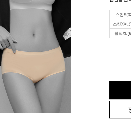
스킨S(3
스킨XXL(
블랙XL(6