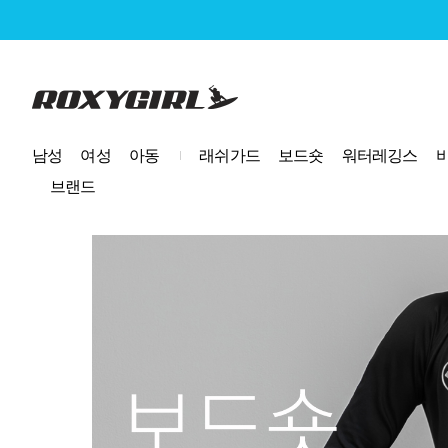
로고
남성
여성
아동
래쉬가드
보드숏
워터레깅스
브랜드