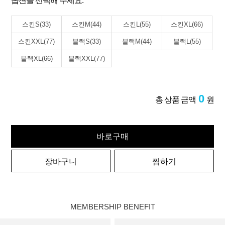
옵션을 선택해 주세요.
스킨S(33)
스킨M(44)
스킨L(55)
스킨XL(66)
스킨XXL(77)
블랙S(33)
블랙M(44)
블랙L(55)
블랙XL(66)
블랙XXL(77)
0
총 상품 금액
원
바로구매
장바구니
찜하기
MEMBERSHIP BENEFIT