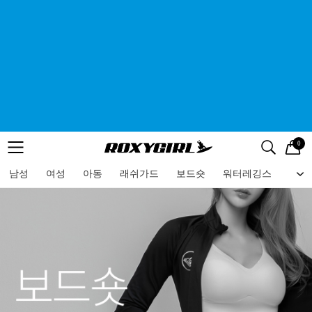
0
로고
메뉴
검색
메뉴
남성
여성
아동
래쉬가드
보드숏
워터레깅스
비치