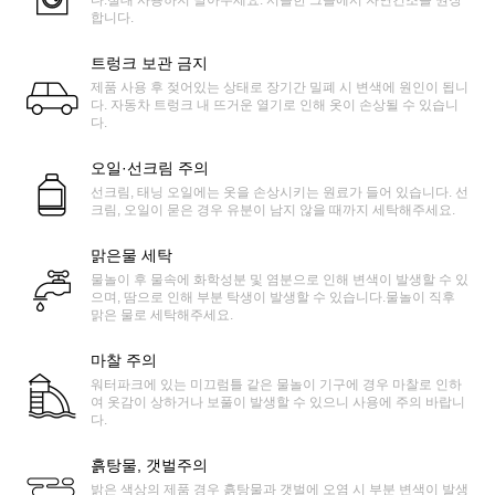
다.절대 사용하지 말아주세요. 서늘한 그늘에서 자연건조를 권장
합니다.
트렁크 보관 금지
제품 사용 후 젖어있는 상태로 장기간 밀폐 시 변색에 원인이 됩니
다. 자동차 트렁크 내 뜨거운 열기로 인해 옷이 손상될 수 있습니
다.
오일·선크림 주의
선크림, 태닝 오일에는 옷을 손상시키는 원료가 들어 있습니다. 선
크림, 오일이 묻은 경우 유분이 남지 않을 때까지 세탁해주세요.
맑은물 세탁
물놀이 후 물속에 화학성분 및 염분으로 인해 변색이 발생할 수 있
으며, 땀으로 인해 부분 탁생이 발생할 수 있습니다.물놀이 직후
맑은 물로 세탁해주세요.
마찰 주의
워터파크에 있는 미끄럼틀 같은 물놀이 기구에 경우 마찰로 인하
여 옷감이 상하거나 보풀이 발생할 수 있으니 사용에 주의 바랍니
다.
흙탕물, 갯벌주의
밝은 색상의 제품 경우 흙탕물과 갯벌에 오염 시 부분 변색이 발생