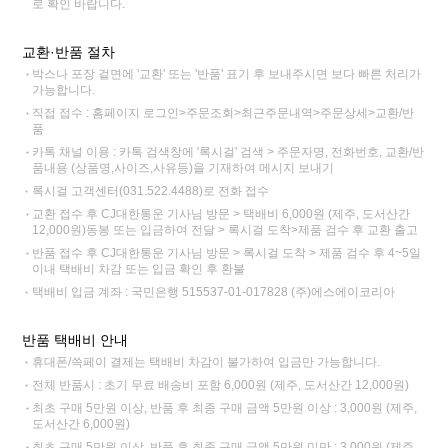
로 확인 바랍니다.
교환·반품 절차
박스나 포장 겉면에 '교환' 또는 '반품' 표기 후 보내주시면 보다 빠른 처리가
가능합니다.
직접 접수 : 홈페이지 로그인>주문조회>최근주문내역>주문상세>교환/반
품
카톡 채널 이용 : 카톡 검색창에 '록시걸' 검색 > 주문자명, 전화번호, 교환/반
품내용 (상품명,사이즈,사유등)을 기재하여 메시지 보내기
록시걸 고객센터(031.522.4488)로 전화 접수
교환 접수 후 CJ대한통운 기사님 방문 > 택배비 6,000원 (제주, 도서산간
12,000원)동봉 또는 입금하여 전달 > 록시걸 도착>제품 검수 후 교환 출고
반품 접수 후 CJ대한통운 기사님 방문 > 록시걸 도착 > 제품 검수 후 4~5일
이내 택배비 차감 또는 입금 확인 후 환불
택배비 입금 계좌 : 국민은행 515537-01-017828 (주)에스에이코리아
반품 택배비 안내
휴대폰/쓱페이 결제는 택배비 차감이 불가하여 입금만 가능합니다.
전체 반품시 : 초기 무료 배송비 포함 6,000원 (제주, 도서산간 12,000원)
최초 구매 5만원 이상, 반품 후 최종 구매 금액 5만원 이상 : 3,000원 (제주,
도서산간 6,000원)
최초 구매 5만원 이상, 반품 후 최종 구매 금액 5만원 미만 : 3,000원 (제주,