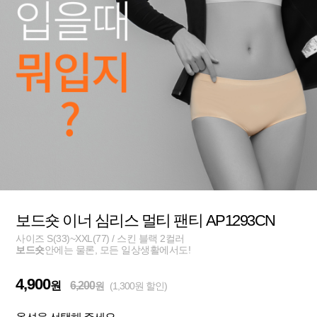
보드숏 이너 심리스 멀티 팬티 AP1293CN
사이즈 S(33)~XXL(77) / 스킨 블랙 2컬러
보드숏
안에는 물론, 모든 일상생활에서도!
4,900
원
6,200
원
(1,300원 할인)