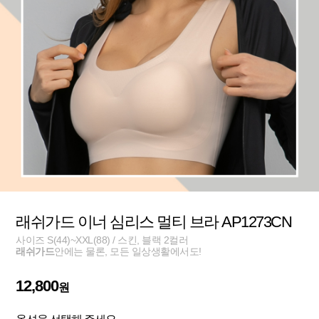
래쉬가드 이너 심리스 멀티 브라 AP1273CN
사이즈 S(44)~XXL(88) / 스킨, 블랙 2컬러
래쉬가드
안에는 물론, 모든 일상생활에서도!
12,800
원