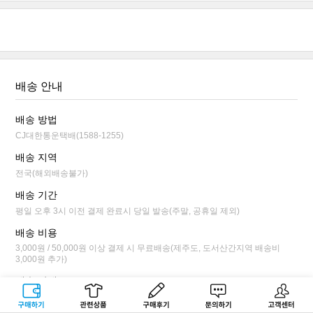
배송 안내
배송 방법
CJ대한통운택배(1588-1255)
배송 지역
전국(해외배송불가)
배송 기간
평일 오후 3시 이전 결제 완료시 당일 발송(주말, 공휴일 제외)
배송 비용
3,000원 / 50,000원 이상 결제 시 무료배송(제주도, 도서산간지역 배송비
3,000원 추가)
배송 안내
평일 오후 3시 이전 결제 완료시 당일 발송됩니다.
구매하기
관련상품
상품후기
문의하기
고객센터
배송 상태가 상품 준비 단계까지만 배송 전 취소/변경이 가능합니다.(마이