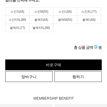
옵션을 선택해 주세요.
스킨S(44)
스킨M(55)
스킨L(66)
스킨XL(77)
스킨XXL(88)
블랙S(44)
블랙M(55)
블랙L(66)
블랙XL(77)
블랙XXL(88)
0
총 상품 금액
원
바로구매
장바구니
찜하기
MEMBERSHIP BENEFIT