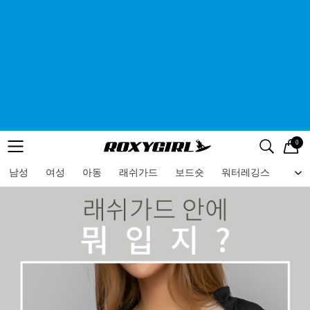
0
로고
메뉴
검색
메뉴
남성
여성
아동
래쉬가드
보드숏
워터레깅스
비치