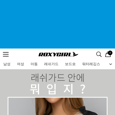
0
로고
메뉴
검색
메뉴
남성
여성
아동
래쉬가드
보드숏
워터레깅스
비치