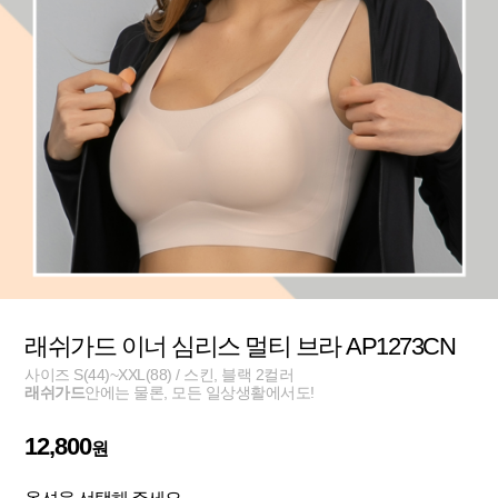
래쉬가드 이너 심리스 멀티 브라 AP1273CN
사이즈 S(44)~XXL(88) / 스킨, 블랙 2컬러
래쉬가드
안에는 물론, 모든 일상생활에서도!
12,800
원