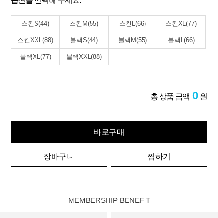
옵션을 선택해 주세요.
스킨S(44)
스킨M(55)
스킨L(66)
스킨XL(77)
스킨XXL(88)
블랙S(44)
블랙M(55)
블랙L(66)
블랙XL(77)
블랙XXL(88)
0
총 상품 금액
원
바로구매
장바구니
찜하기
MEMBERSHIP BENEFIT