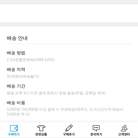
배송 안내
배송 방법
CJ대한통운택배(1588-1255)
배송 지역
전국(해외배송불가)
배송 기간
평일 오후 3시 이전 결제 완료시 당일 발송(주말, 공휴일 제외)
배송 비용
3,000원 / 50,000원 이상 결제 시 무료배송(제주도, 도서산간지역 배송비
3,000원 추가)
배송 안내
평일 오후 3시 이전 결제 완료시 당일 발송됩니다.
구매하기
관련상품
상품후기
문의하기
고객센터
배송 상태가 상품 준비 단계까지만 배송 전 취소/변경이 가능합니다.(마이