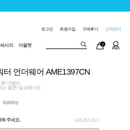
로그인
회원가입
구매후기
고객센터
마이
장바
악세서리
아울렛
0
페이
구니
워터 언더웨어 AME1397CN
38 / 4컬러
츠는 물론! 일상에서도
9,800
원
상품 후기 보기
해 주세요.