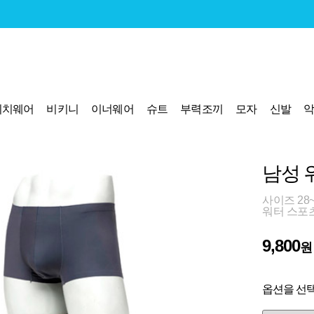
비치웨어
비키니
이너웨어
슈트
부력조끼
모자
신발
남성 
사이즈 28~
워터 스포
9,800
원
옵션을 선택