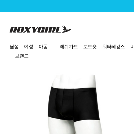
로고
남성
여성
아동
래쉬가드
보드숏
워터레깅스
브랜드