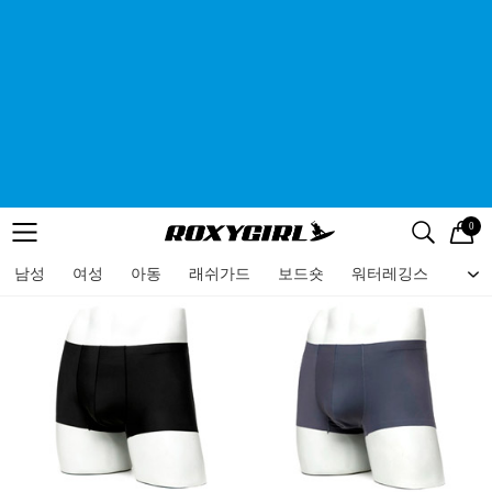
0
로고
메뉴
검색
메뉴
남성
여성
아동
래쉬가드
보드숏
워터레깅스
비치