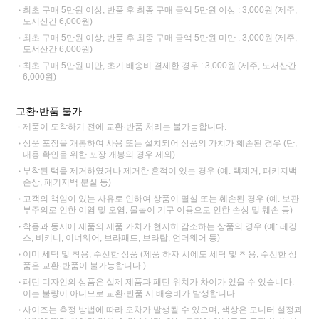
최초 구매 5만원 이상, 반품 후 최종 구매 금액 5만원 이상 : 3,000원 (제주,
도서산간 6,000원)
최초 구매 5만원 이상, 반품 후 최종 구매 금액 5만원 미만 : 3,000원 (제주,
도서산간 6,000원)
최초 구매 5만원 미만, 초기 배송비 결제한 경우 : 3,000원 (제주, 도서산간
6,000원)
교환·반품 불가
제품이 도착하기 전에 교환·반품 처리는 불가능합니다.
상품 포장을 개봉하여 사용 또는 설치되어 상품의 가치가 훼손된 경우 (단,
내용 확인을 위한 포장 개봉의 경우 제외)
부착된 택을 제거하였거나 제거한 흔적이 있는 경우 (예: 택제거, 패키지백
손상, 패키지백 분실 등)
고객의 책임이 있는 사유로 인하여 상품이 멸실 또는 훼손된 경우 (예: 보관
부주의로 인한 이염 및 오염, 물놀이 기구 이용으로 인한 손상 및 훼손 등)
착용과 동시에 제품의 제품 가치가 현저히 감소하는 상품의 경우 (예: 레깅
스, 비키니, 이너웨어, 브라패드, 브라탑, 언더웨어 등)
이미 세탁 및 착용, 수선한 상품 (제품 하자 시에도 세탁 및 착용, 수선한 상
품은 교환·반품이 불가능합니다.)
패턴 디자인의 상품은 실제 제품과 패턴 위치가 차이가 있을 수 있습니다.
이는 불량이 아니므로 교환·반품 시 배송비가 발생합니다.
사이즈는 측정 방법에 따라 오차가 발생될 수 있으며, 색상은 모니터 설정과