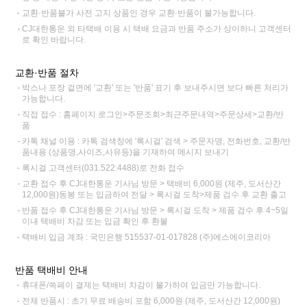
교환·반품불가 사전 고지 상품인 경우 교환·반품이 불가능합니다.
CJ대한통운 외 타택배 이용 시 택배 요금과 반품 주소가 상이하니 고객센터
로 확인 바랍니다.
교환·반품 절차
박스나 포장 겉면에 '교환' 또는 '반품' 표기 후 보내주시면 보다 빠른 처리가
가능합니다.
직접 접수 : 홈페이지 로그인>주문조회>최근주문내역>주문상세>교환/반
품
카톡 채널 이용 : 카톡 검색창에 '록시걸' 검색 > 주문자명, 전화번호, 교환/반
품내용 (상품명,사이즈,사유등)을 기재하여 메시지 보내기
록시걸 고객센터(031.522.4488)로 전화 접수
교환 접수 후 CJ대한통운 기사님 방문 > 택배비 6,000원 (제주, 도서산간
12,000원)동봉 또는 입금하여 전달 > 록시걸 도착>제품 검수 후 교환 출고
반품 접수 후 CJ대한통운 기사님 방문 > 록시걸 도착 > 제품 검수 후 4~5일
이내 택배비 차감 또는 입금 확인 후 환불
택배비 입금 계좌 : 국민은행 515537-01-017828 (주)에스에이코리아
반품 택배비 안내
휴대폰/쓱페이 결제는 택배비 차감이 불가하여 입금만 가능합니다.
전체 반품시 : 초기 무료 배송비 포함 6,000원 (제주, 도서산간 12,000원)