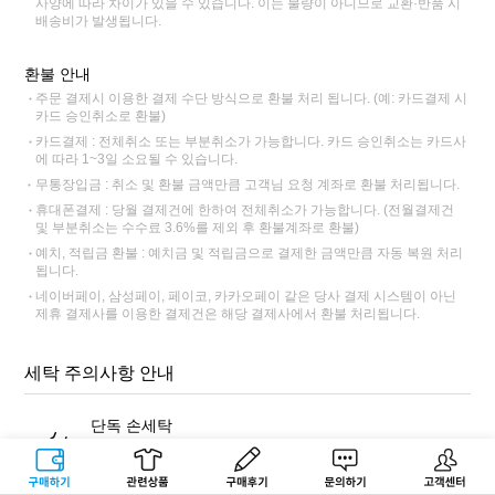
사양에 따라 차이가 있을 수 있습니다. 이는 불량이 아니므로 교환·반품 시
배송비가 발생됩니다.
환불 안내
주문 결제시 이용한 결제 수단 방식으로 환불 처리 됩니다. (예: 카드결제 시
카드 승인취소로 환불)
카드결제 : 전체취소 또는 부분취소가 가능합니다. 카드 승인취소는 카드사
에 따라 1~3일 소요될 수 있습니다.
무통장입금 : 취소 및 환불 금액만큼 고객님 요청 계좌로 환불 처리됩니다.
휴대폰결제 : 당월 결제건에 한하여 전체취소가 가능합니다. (전월결제건
및 부분취소는 수수료 3.6%를 제외 후 환불계좌로 환불)
예치, 적립금 환불 : 예치금 및 적립금으로 결제한 금액만큼 자동 복원 처리
됩니다.
네이버페이, 삼성페이, 페이코, 카카오페이 같은 당사 결제 시스템이 아닌
제휴 결제사를 이용한 결제건은 해당 결제사에서 환불 처리됩니다.
세탁 주의사항 안내
단독 손세탁
반드시 표백 성분이 없는 중성세제를 사용해 단독 손세탁해주세
요. 염색 잔료가 빠져나와 다른 제품에 이염이 될 수 있습니다.
구매하기
관련상품
상품후기
문의하기
고객센터