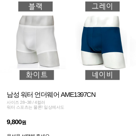
남성 워터 언더웨어 AME1397CN
사이즈 28~38 / 4컬러
워터 스포츠는 물론! 일상에서도
9,800
원