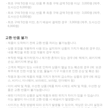
최초 구매 5만원 이상, 반품 후 최종 구매 금액 5만원 이상 : 3,000원 (제주,
도서산간 6,000원)
최초 구매 5만원 이상, 반품 후 최종 구매 금액 5만원 미만 : 3,000원 (제주,
도서산간 6,000원)
최초 구매 5만원 미만, 초기 배송비 결제한 경우 : 3,000원 (제주, 도서산간
6,000원)
교환·반품 불가
제품이 도착하기 전에 교환·반품 처리는 불가능합니다.
상품 포장을 개봉하여 사용 또는 설치되어 상품의 가치가 훼손된 경우 (단,
내용 확인을 위한 포장 개봉의 경우 제외)
부착된 택을 제거하였거나 제거한 흔적이 있는 경우 (예: 택제거, 패키지백
손상, 패키지백 분실 등)
고객의 책임이 있는 사유로 인하여 상품이 멸실 또는 훼손된 경우 (예: 보관
부주의로 인한 이염 및 오염, 물놀이 기구 이용으로 인한 손상 및 훼손 등)
착용과 동시에 제품의 제품 가치가 현저히 감소하는 상품의 경우 (예: 레깅
스, 비키니, 이너웨어, 브라패드, 브라탑, 언더웨어 등)
이미 세탁 및 착용, 수선한 상품 (제품 하자 시에도 세탁 및 착용, 수선한 상
품은 교환·반품이 불가능합니다.)
패턴 디자인의 상품은 실제 제품과 패턴 위치가 차이가 있을 수 있습니다.
이는 불량이 아니므로 교환·반품 시 배송비가 발생합니다.
사이즈는 측정 방법에 따라 오차가 발생될 수 있으며, 색상은 모니터 설정과