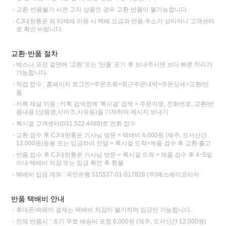
교환·반품불가 사전 고지 상품인 경우 교환·반품이 불가능합니다.
CJ대한통운 외 타택배 이용 시 택배 요금과 반품 주소가 상이하니 고객센터
로 확인 바랍니다.
교환·반품 절차
박스나 포장 겉면에 '교환' 또는 '반품' 표기 후 보내주시면 보다 빠른 처리가
가능합니다.
직접 접수 : 홈페이지 로그인>주문조회>최근주문내역>주문상세>교환/반
품
카톡 채널 이용 : 카톡 검색창에 '록시걸' 검색 > 주문자명, 전화번호, 교환/반
품내용 (상품명,사이즈,사유등)을 기재하여 메시지 보내기
록시걸 고객센터(031.522.4488)로 전화 접수
교환 접수 후 CJ대한통운 기사님 방문 > 택배비 6,000원 (제주, 도서산간
12,000원)동봉 또는 입금하여 전달 > 록시걸 도착>제품 검수 후 교환 출고
반품 접수 후 CJ대한통운 기사님 방문 > 록시걸 도착 > 제품 검수 후 4~5일
이내 택배비 차감 또는 입금 확인 후 환불
택배비 입금 계좌 : 국민은행 515537-01-017828 (주)에스에이코리아
반품 택배비 안내
휴대폰/쓱페이 결제는 택배비 차감이 불가하여 입금만 가능합니다.
전체 반품시 : 초기 무료 배송비 포함 6,000원 (제주, 도서산간 12,000원)