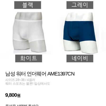
남성 워터 언더웨어 AME1397CN
사이즈 28~38 / 4컬러
워터 스포츠는 물론! 일상에서도
9,800
원