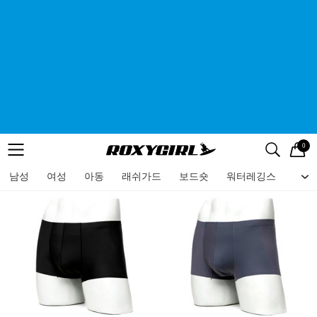
0
로고
메뉴
검색
메뉴
남성
여성
아동
래쉬가드
보드숏
워터레깅스
비치