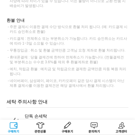
사양에 따라 차이가 있을 수 있습니다. 이는 불량이 아니므로 교환·반품 시
배송비가 발생됩니다.
환불 안내
주문 결제시 이용한 결제 수단 방식으로 환불 처리 됩니다. (예: 카드결제 시
카드 승인취소로 환불)
카드결제 : 전체취소 또는 부분취소가 가능합니다. 카드 승인취소는 카드사
에 따라 1~3일 소요될 수 있습니다.
무통장입금 : 취소 및 환불 금액만큼 고객님 요청 계좌로 환불 처리됩니다.
휴대폰결제 : 당월 결제건에 한하여 전체취소가 가능합니다. (전월결제건
및 부분취소는 수수료 3.6%를 제외 후 환불계좌로 환불)
예치, 적립금 환불 : 예치금 및 적립금으로 결제한 금액만큼 자동 복원 처리
됩니다.
네이버페이, 삼성페이, 페이코, 카카오페이 같은 당사 결제 시스템이 아닌
제휴 결제사를 이용한 결제건은 해당 결제사에서 환불 처리됩니다.
세탁 주의사항 안내
단독 손세탁
반드시 표백 성분이 없는 중성세제를 사용해 단독 손세탁해주세
요. 염색 잔료가 빠져나와 다른 제품에 이염이 될 수 있습니다.
구매하기
관련상품
상품후기
문의하기
고객센터