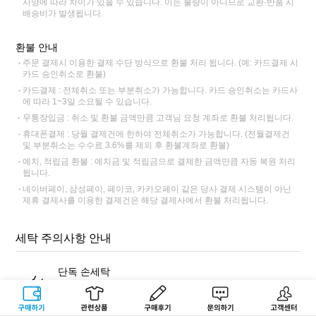
사양에 따라 차이가 있을 수 있습니다. 이는 불량이 아니므로 교환·반품 시
배송비가 발생됩니다.
환불 안내
주문 결제시 이용한 결제 수단 방식으로 환불 처리 됩니다. (예: 카드결제 시
카드 승인취소로 환불)
카드결제 : 전체취소 또는 부분취소가 가능합니다. 카드 승인취소는 카드사
에 따라 1~3일 소요될 수 있습니다.
무통장입금 : 취소 및 환불 금액만큼 고객님 요청 계좌로 환불 처리됩니다.
휴대폰결제 : 당월 결제건에 한하여 전체취소가 가능합니다. (전월결제건
및 부분취소는 수수료 3.6%를 제외 후 환불계좌로 환불)
예치, 적립금 환불 : 예치금 및 적립금으로 결제한 금액만큼 자동 복원 처리
됩니다.
네이버페이, 삼성페이, 페이코, 카카오페이 같은 당사 결제 시스템이 아닌
제휴 결제사를 이용한 결제건은 해당 결제사에서 환불 처리됩니다.
세탁 주의사항 안내
단독 손세탁
반드시 표백 성분이 없는 중성세제를 사용해 단독 손세탁해주세
요. 염색 잔료가 빠져나와 다른 제품에 이염이 될 수 있습니다.
구매하기
관련상품
상품후기
문의하기
고객센터