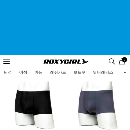
0
로고
메뉴
검색
메뉴
남성
여성
아동
래쉬가드
보드숏
워터레깅스
비치