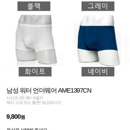
남성 워터 언더웨어 AME1397CN
사이즈 28~38 / 4컬러
워터 스포츠는 물론! 일상에서도
9,800
원