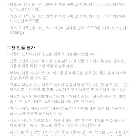
최초 구매 5만원 이상, 반품 후 최종 구매 금액 5만원 이상 : 3,000원 (제주,
도서산간 6,000원)
최초 구매 5만원 이상, 반품 후 최종 구매 금액 5만원 미만 : 3,000원 (제주,
도서산간 6,000원)
최초 구매 5만원 미만, 초기 배송비 결제한 경우 : 3,000원 (제주, 도서산간
6,000원)
교환·반품 불가
제품이 도착하기 전에 교환·반품 처리는 불가능합니다.
상품 포장을 개봉하여 사용 또는 설치되어 상품의 가치가 훼손된 경우 (단,
내용 확인을 위한 포장 개봉의 경우 제외)
부착된 택을 제거하였거나 제거한 흔적이 있는 경우 (예: 택제거, 패키지백
손상, 패키지백 분실 등)
고객의 책임이 있는 사유로 인하여 상품이 멸실 또는 훼손된 경우 (예: 보관
부주의로 인한 이염 및 오염, 물놀이 기구 이용으로 인한 손상 및 훼손 등)
착용과 동시에 제품의 제품 가치가 현저히 감소하는 상품의 경우 (예: 레깅
스, 비키니, 이너웨어, 브라패드, 브라탑, 언더웨어 등)
이미 세탁 및 착용, 수선한 상품 (제품 하자 시에도 세탁 및 착용, 수선한 상
품은 교환·반품이 불가능합니다.)
패턴 디자인의 상품은 실제 제품과 패턴 위치가 차이가 있을 수 있습니다.
이는 불량이 아니므로 교환·반품 시 배송비가 발생합니다.
사이즈는 측정 방법에 따라 오차가 발생될 수 있으며, 색상은 모니터 설정과