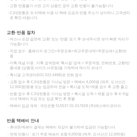
교환·반품불가 사전 고지 상품인 경우 교환·반품이 불가능합니다.
CJ대한통운 외 타택배 이용 시 택배 요금과 반품 주소가 상이하니 고객센터
로 확인 바랍니다.
교환·반품 절차
박스나 포장 겉면에 '교환' 또는 '반품' 표기 후 보내주시면 보다 빠른 처리가
가능합니다.
직접 접수 : 홈페이지 로그인>주문조회>최근주문내역>주문상세>교환/반
품
카톡 채널 이용 : 카톡 검색창에 '록시걸' 검색 > 주문자명, 전화번호, 교환/반
품내용 (상품명,사이즈,사유등)을 기재하여 메시지 보내기
록시걸 고객센터(031.522.4488)로 전화 접수
교환 접수 후 CJ대한통운 기사님 방문 > 택배비 6,000원 (제주, 도서산간
12,000원)동봉 또는 입금하여 전달 > 록시걸 도착>제품 검수 후 교환 출고
반품 접수 후 CJ대한통운 기사님 방문 > 록시걸 도착 > 제품 검수 후 4~5일
이내 택배비 차감 또는 입금 확인 후 환불
택배비 입금 계좌 : 국민은행 515537-01-017828 (주)에스에이코리아
반품 택배비 안내
휴대폰/쓱페이 결제는 택배비 차감이 불가하여 입금만 가능합니다.
전체 반품시 : 초기 무료 배송비 포함 6,000원 (제주, 도서산간 12,000원)