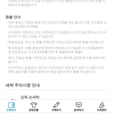
사양에 따라 차이가 있을 수 있습니다. 이는 불량이 아니므로 교환·반품 시
배송비가 발생됩니다.
환불 안내
주문 결제시 이용한 결제 수단 방식으로 환불 처리 됩니다. (예: 카드결제 시
카드 승인취소로 환불)
카드결제 : 전체취소 또는 부분취소가 가능합니다. 카드 승인취소는 카드사
에 따라 1~3일 소요될 수 있습니다.
무통장입금 : 취소 및 환불 금액만큼 고객님 요청 계좌로 환불 처리됩니다.
휴대폰결제 : 당월 결제건에 한하여 전체취소가 가능합니다. (전월결제건
및 부분취소는 수수료 3.6%를 제외 후 환불계좌로 환불)
예치, 적립금 환불 : 예치금 및 적립금으로 결제한 금액만큼 자동 복원 처리
됩니다.
네이버페이, 삼성페이, 페이코, 카카오페이 같은 당사 결제 시스템이 아닌
제휴 결제사를 이용한 결제건은 해당 결제사에서 환불 처리됩니다.
세탁 주의사항 안내
단독 손세탁
반드시 표백 성분이 없는 중성세제를 사용해 단독 손세탁해주세
요. 염색 잔료가 빠져나와 다른 제품에 이염이 될 수 있습니다.
구매하기
관련상품
상품후기
문의하기
고객센터