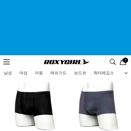
0
로고
메뉴
검색
메뉴
남성
여성
아동
래쉬가드
보드숏
워터레깅스
비치