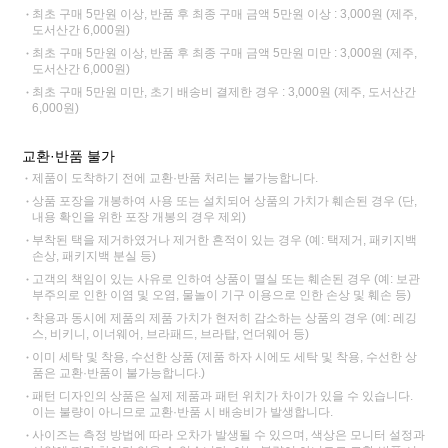
최초 구매 5만원 이상, 반품 후 최종 구매 금액 5만원 이상 : 3,000원 (제주,
도서산간 6,000원)
최초 구매 5만원 이상, 반품 후 최종 구매 금액 5만원 미만 : 3,000원 (제주,
도서산간 6,000원)
최초 구매 5만원 미만, 초기 배송비 결제한 경우 : 3,000원 (제주, 도서산간
6,000원)
교환·반품 불가
제품이 도착하기 전에 교환·반품 처리는 불가능합니다.
상품 포장을 개봉하여 사용 또는 설치되어 상품의 가치가 훼손된 경우 (단,
내용 확인을 위한 포장 개봉의 경우 제외)
부착된 택을 제거하였거나 제거한 흔적이 있는 경우 (예: 택제거, 패키지백
손상, 패키지백 분실 등)
고객의 책임이 있는 사유로 인하여 상품이 멸실 또는 훼손된 경우 (예: 보관
부주의로 인한 이염 및 오염, 물놀이 기구 이용으로 인한 손상 및 훼손 등)
착용과 동시에 제품의 제품 가치가 현저히 감소하는 상품의 경우 (예: 레깅
스, 비키니, 이너웨어, 브라패드, 브라탑, 언더웨어 등)
이미 세탁 및 착용, 수선한 상품 (제품 하자 시에도 세탁 및 착용, 수선한 상
품은 교환·반품이 불가능합니다.)
패턴 디자인의 상품은 실제 제품과 패턴 위치가 차이가 있을 수 있습니다.
이는 불량이 아니므로 교환·반품 시 배송비가 발생합니다.
사이즈는 측정 방법에 따라 오차가 발생될 수 있으며, 색상은 모니터 설정과