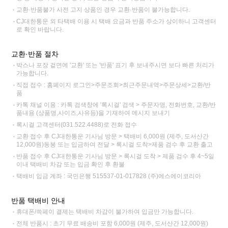
교환·반품불가 사전 고지 상품인 경우 교환·반품이 불가능합니다.
CJ대한통운 외 타택배 이용 시 택배 요금과 반품 주소가 상이하니 고객센터
로 확인 바랍니다.
교환·반품 절차
박스나 포장 겉면에 '교환' 또는 '반품' 표기 후 보내주시면 보다 빠른 처리가
가능합니다.
직접 접수 : 홈페이지 로그인>주문조회>최근주문내역>주문상세>교환/반
품
카톡 채널 이용 : 카톡 검색창에 '록시걸' 검색 > 주문자명, 전화번호, 교환/반
품내용 (상품명,사이즈,사유등)을 기재하여 메시지 보내기
록시걸 고객센터(031.522.4488)로 전화 접수
교환 접수 후 CJ대한통운 기사님 방문 > 택배비 6,000원 (제주, 도서산간
12,000원)동봉 또는 입금하여 전달 > 록시걸 도착>제품 검수 후 교환 출고
반품 접수 후 CJ대한통운 기사님 방문 > 록시걸 도착 > 제품 검수 후 4~5일
이내 택배비 차감 또는 입금 확인 후 환불
택배비 입금 계좌 : 국민은행 515537-01-017828 (주)에스에이코리아
반품 택배비 안내
휴대폰/쓱페이 결제는 택배비 차감이 불가하여 입금만 가능합니다.
전체 반품시 : 초기 무료 배송비 포함 6,000원 (제주, 도서산간 12,000원)