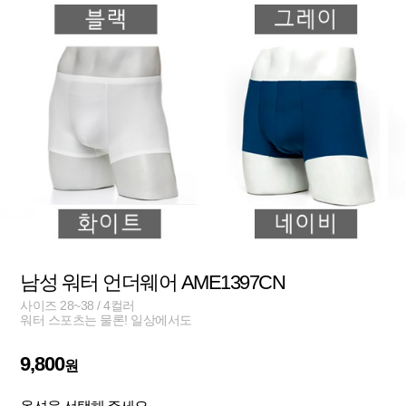
남성 워터 언더웨어 AME1397CN
사이즈 28~38 / 4컬러
워터 스포츠는 물론! 일상에서도
9,800
원