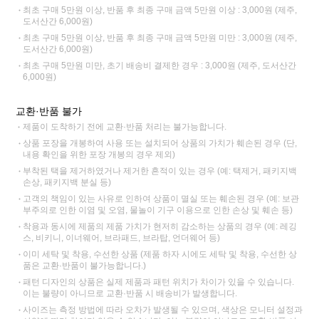
최초 구매 5만원 이상, 반품 후 최종 구매 금액 5만원 이상 : 3,000원 (제주,
도서산간 6,000원)
최초 구매 5만원 이상, 반품 후 최종 구매 금액 5만원 미만 : 3,000원 (제주,
도서산간 6,000원)
최초 구매 5만원 미만, 초기 배송비 결제한 경우 : 3,000원 (제주, 도서산간
6,000원)
교환·반품 불가
제품이 도착하기 전에 교환·반품 처리는 불가능합니다.
상품 포장을 개봉하여 사용 또는 설치되어 상품의 가치가 훼손된 경우 (단,
내용 확인을 위한 포장 개봉의 경우 제외)
부착된 택을 제거하였거나 제거한 흔적이 있는 경우 (예: 택제거, 패키지백
손상, 패키지백 분실 등)
고객의 책임이 있는 사유로 인하여 상품이 멸실 또는 훼손된 경우 (예: 보관
부주의로 인한 이염 및 오염, 물놀이 기구 이용으로 인한 손상 및 훼손 등)
착용과 동시에 제품의 제품 가치가 현저히 감소하는 상품의 경우 (예: 레깅
스, 비키니, 이너웨어, 브라패드, 브라탑, 언더웨어 등)
이미 세탁 및 착용, 수선한 상품 (제품 하자 시에도 세탁 및 착용, 수선한 상
품은 교환·반품이 불가능합니다.)
패턴 디자인의 상품은 실제 제품과 패턴 위치가 차이가 있을 수 있습니다.
이는 불량이 아니므로 교환·반품 시 배송비가 발생합니다.
사이즈는 측정 방법에 따라 오차가 발생될 수 있으며, 색상은 모니터 설정과