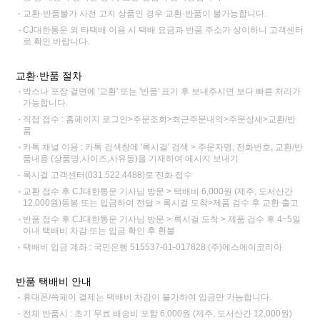
교환·반품불가 사전 고지 상품인 경우 교환·반품이 불가능합니다.
CJ대한통운 외 타택배 이용 시 택배 요금과 반품 주소가 상이하니 고객센터
로 확인 바랍니다.
교환·반품 절차
박스나 포장 겉면에 '교환' 또는 '반품' 표기 후 보내주시면 보다 빠른 처리가
가능합니다.
직접 접수 : 홈페이지 로그인>주문조회>최근주문내역>주문상세>교환/반
품
카톡 채널 이용 : 카톡 검색창에 '록시걸' 검색 > 주문자명, 전화번호, 교환/반
품내용 (상품명,사이즈,사유등)을 기재하여 메시지 보내기
록시걸 고객센터(031.522.4488)로 전화 접수
교환 접수 후 CJ대한통운 기사님 방문 > 택배비 6,000원 (제주, 도서산간
12,000원)동봉 또는 입금하여 전달 > 록시걸 도착>제품 검수 후 교환 출고
반품 접수 후 CJ대한통운 기사님 방문 > 록시걸 도착 > 제품 검수 후 4~5일
이내 택배비 차감 또는 입금 확인 후 환불
택배비 입금 계좌 : 국민은행 515537-01-017828 (주)에스에이코리아
반품 택배비 안내
휴대폰/쓱페이 결제는 택배비 차감이 불가하여 입금만 가능합니다.
전체 반품시 : 초기 무료 배송비 포함 6,000원 (제주, 도서산간 12,000원)