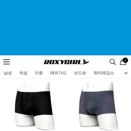
0
로고
메뉴
검색
메뉴
남성
여성
아동
래쉬가드
보드숏
워터레깅스
비치