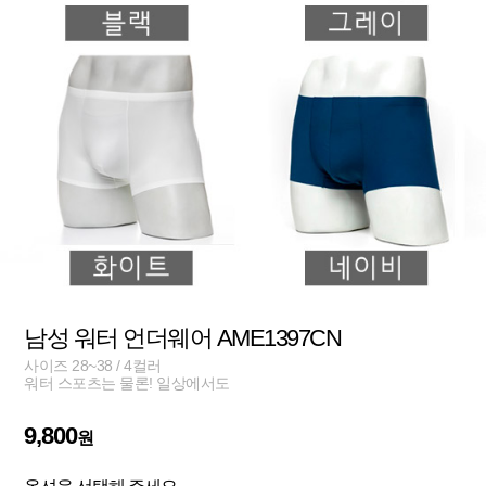
남성 워터 언더웨어 AME1397CN
사이즈 28~38 / 4컬러
워터 스포츠는 물론! 일상에서도
9,800
원