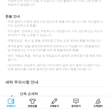
사양에 따라 차이가 있을 수 있습니다. 이는 불량이 아니므로 교환·반품 시
배송비가 발생됩니다.
환불 안내
주문 결제시 이용한 결제 수단 방식으로 환불 처리 됩니다. (예: 카드결제 시
카드 승인취소로 환불)
카드결제 : 전체취소 또는 부분취소가 가능합니다. 카드 승인취소는 카드사
에 따라 1~3일 소요될 수 있습니다.
무통장입금 : 취소 및 환불 금액만큼 고객님 요청 계좌로 환불 처리됩니다.
휴대폰결제 : 당월 결제건에 한하여 전체취소가 가능합니다. (전월결제건
및 부분취소는 수수료 3.6%를 제외 후 환불계좌로 환불)
예치, 적립금 환불 : 예치금 및 적립금으로 결제한 금액만큼 자동 복원 처리
됩니다.
네이버페이, 삼성페이, 페이코, 카카오페이 같은 당사 결제 시스템이 아닌
제휴 결제사를 이용한 결제건은 해당 결제사에서 환불 처리됩니다.
세탁 주의사항 안내
단독 손세탁
반드시 표백 성분이 없는 중성세제를 사용해 단독 손세탁해주세
요. 염색 잔료가 빠져나와 다른 제품에 이염이 될 수 있습니다.
구매하기
관련상품
상품후기
문의하기
고객센터