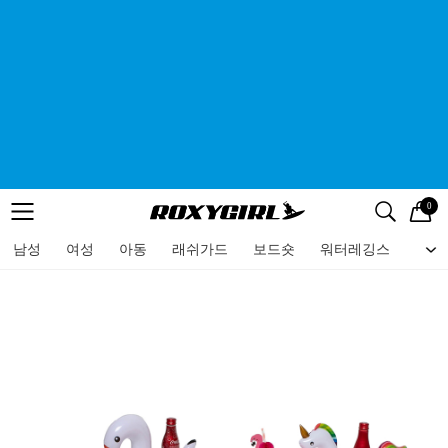
0
로고
메뉴
검색
메뉴
남성
여성
아동
래쉬가드
보드숏
워터레깅스
비치