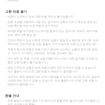
6,000원)
교환·반품 불가
제품이 도착하기 전에 교환·반품 처리는 불가능합니다.
상품 포장을 개봉하여 사용 또는 설치되어 상품의 가치가 훼손된 경우 (단,
내용 확인을 위한 포장 개봉의 경우 제외)
부착된 택을 제거하였거나 제거한 흔적이 있는 경우 (예: 택제거, 패키지백
손상, 패키지백 분실 등)
고객의 책임이 있는 사유로 인하여 상품이 멸실 또는 훼손된 경우 (예: 보관
부주의로 인한 이염 및 오염, 물놀이 기구 이용으로 인한 손상 및 훼손 등)
착용과 동시에 제품의 제품 가치가 현저히 감소하는 상품의 경우 (예: 레깅
스, 비키니, 이너웨어, 브라패드, 브라탑, 언더웨어 등)
이미 세탁 및 착용, 수선한 상품 (제품 하자 시에도 세탁 및 착용, 수선한 상
품은 교환·반품이 불가능합니다.)
패턴 디자인의 상품은 실제 제품과 패턴 위치가 차이가 있을 수 있습니다.
이는 불량이 아니므로 교환·반품 시 배송비가 발생합니다.
사이즈는 측정 방법에 따라 오차가 발생될 수 있으며, 색상은 모니터 설정과
사양에 따라 차이가 있을 수 있습니다. 이는 불량이 아니므로 교환·반품 시
배송비가 발생됩니다.
환불 안내
주문 결제시 이용한 결제 수단 방식으로 환불 처리 됩니다. (예: 카드결제 시
카드 승인취소로 환불)