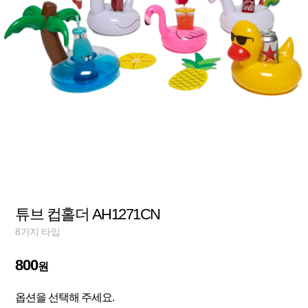
튜브 컵홀더 AH1271CN
8가지 타입
800
원
옵션을 선택해 주세요.