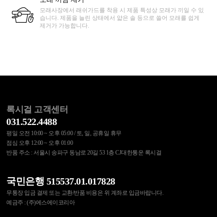
모래사장에서 래쉬가드를 착용 시 제품 특성상 모래가 끼일 수 있
습니다. 제품을 늘린 상태에서 얇은 솔 등으로 쓸어 모래를 쉽게
제거가 가능합니다.
록시걸 고객센터
031.522.4488
평일 오전 10:00 ~ 오후 05:00 / 토, 일, 공휴일 휴무
점심 오후 12:00 ~ 오후 01:00
반품 주소 : 서울시 송파구 동남로 20길 53 1층 CJ대한통운 록시걸
국민은행 515537.01.017828
무통장 입금 결제 또는 교환/반품 비용은 위 계좌로 입금바랍니다.
예금주 : (주)에스에이코리아