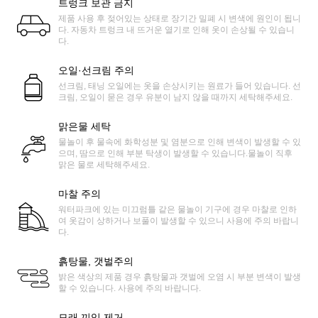
트렁크 보관 금지
제품 사용 후 젖어있는 상태로 장기간 밀폐 시 변색에 원인이 됩니
다. 자동차 트렁크 내 뜨거운 열기로 인해 옷이 손상될 수 있습니
다.
오일·선크림 주의
선크림, 태닝 오일에는 옷을 손상시키는 원료가 들어 있습니다. 선
크림, 오일이 묻은 경우 유분이 남지 않을 때까지 세탁해주세요.
맑은물 세탁
물놀이 후 물속에 화학성분 및 염분으로 인해 변색이 발생할 수 있
으며, 땀으로 인해 부분 탁생이 발생할 수 있습니다.물놀이 직후
맑은 물로 세탁해주세요.
마찰 주의
워터파크에 있는 미끄럼틀 같은 물놀이 기구에 경우 마찰로 인하
여 옷감이 상하거나 보풀이 발생할 수 있으니 사용에 주의 바랍니
다.
흙탕물, 갯벌주의
밝은 색상의 제품 경우 흙탕물과 갯벌에 오염 시 부분 변색이 발생
할 수 있습니다. 사용에 주의 바랍니다.
모래 끼임 제거