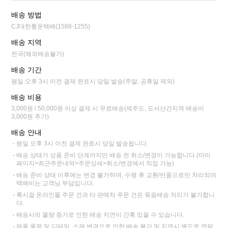
배송 방법
CJ대한통운택배(1588-1255)
배송 지역
전국(해외배송불가)
배송 기간
평일 오후 3시 이전 결제 완료시 당일 발송(주말, 공휴일 제외)
배송 비용
3,000원 / 50,000원 이상 결제 시 무료배송(제주도, 도서산간지역 배송비
3,000원 추가)
배송 안내
평일 오후 3시 이전 결제 완료시 당일 발송됩니다.
배송 상태가 상품 준비 단계까지만 배송 전 취소/변경이 가능합니다.(마이
페이지>최근주문내역>주문상세>취소/변경에서 직접 가능)
배송 준비 상태 이후에는 변경 불가하며, 수령 후 교환/반품으로만 처리되며
택배비는 고객님 부담입니다.
록시걸 온라인몰 주문 건과 타 판매처 주문 건은 묶음배송 처리가 불가합니
다.
배송사의 물량 증가로 인한 배송 지연이 간혹 있을 수 있습니다.
제품 품절 및 디테일, 소재 변경으로 인한 배송 불가 및 지연시 별도로 연락