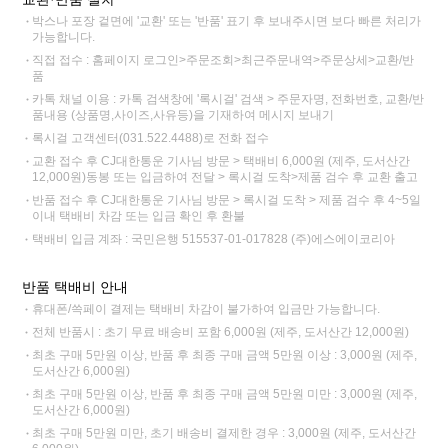
박스나 포장 겉면에 '교환' 또는 '반품' 표기 후 보내주시면 보다 빠른 처리가
가능합니다.
직접 접수 : 홈페이지 로그인>주문조회>최근주문내역>주문상세>교환/반
품
카톡 채널 이용 : 카톡 검색창에 '록시걸' 검색 > 주문자명, 전화번호, 교환/반
품내용 (상품명,사이즈,사유등)을 기재하여 메시지 보내기
록시걸 고객센터(031.522.4488)로 전화 접수
교환 접수 후 CJ대한통운 기사님 방문 > 택배비 6,000원 (제주, 도서산간
12,000원)동봉 또는 입금하여 전달 > 록시걸 도착>제품 검수 후 교환 출고
반품 접수 후 CJ대한통운 기사님 방문 > 록시걸 도착 > 제품 검수 후 4~5일
이내 택배비 차감 또는 입금 확인 후 환불
택배비 입금 계좌 : 국민은행 515537-01-017828 (주)에스에이코리아
반품 택배비 안내
휴대폰/쓱페이 결제는 택배비 차감이 불가하여 입금만 가능합니다.
전체 반품시 : 초기 무료 배송비 포함 6,000원 (제주, 도서산간 12,000원)
최초 구매 5만원 이상, 반품 후 최종 구매 금액 5만원 이상 : 3,000원 (제주,
도서산간 6,000원)
최초 구매 5만원 이상, 반품 후 최종 구매 금액 5만원 미만 : 3,000원 (제주,
도서산간 6,000원)
최초 구매 5만원 미만, 초기 배송비 결제한 경우 : 3,000원 (제주, 도서산간