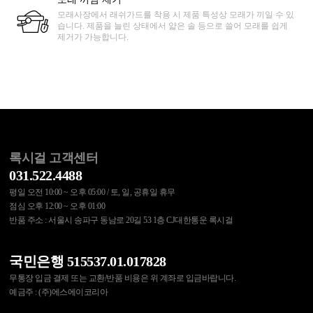
모래사장에서 래쉬가드를 착용 시 제품 특성상 모래가 끼일 수 있
습니다. 제품을 늘린 상태에서 얇은 솔 등으로 쓸어 모래를 쉽게
제거가 가능합니다.
록시걸 고객센터
031.522.4488
평일 오전 10:00 ~ 오후 05:00 / 토, 일, 공휴일 휴무
점심 오후 12:00 ~ 오후 01:00
반품 주소 : 서울시 송파구 동남로 20길 53 1층 CJ대한통운 록시걸
국민은행 515537.01.017828
무통장 입금 결제 또는 교환/반품 비용은 위 계좌로 입금바랍니다.
예금주 : (주)에스에이코리아