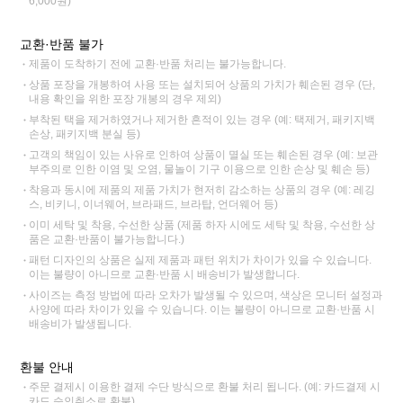
6,000원)
교환·반품 불가
제품이 도착하기 전에 교환·반품 처리는 불가능합니다.
상품 포장을 개봉하여 사용 또는 설치되어 상품의 가치가 훼손된 경우 (단,
내용 확인을 위한 포장 개봉의 경우 제외)
부착된 택을 제거하였거나 제거한 흔적이 있는 경우 (예: 택제거, 패키지백
손상, 패키지백 분실 등)
고객의 책임이 있는 사유로 인하여 상품이 멸실 또는 훼손된 경우 (예: 보관
부주의로 인한 이염 및 오염, 물놀이 기구 이용으로 인한 손상 및 훼손 등)
착용과 동시에 제품의 제품 가치가 현저히 감소하는 상품의 경우 (예: 레깅
스, 비키니, 이너웨어, 브라패드, 브라탑, 언더웨어 등)
이미 세탁 및 착용, 수선한 상품 (제품 하자 시에도 세탁 및 착용, 수선한 상
품은 교환·반품이 불가능합니다.)
패턴 디자인의 상품은 실제 제품과 패턴 위치가 차이가 있을 수 있습니다.
이는 불량이 아니므로 교환·반품 시 배송비가 발생합니다.
사이즈는 측정 방법에 따라 오차가 발생될 수 있으며, 색상은 모니터 설정과
사양에 따라 차이가 있을 수 있습니다. 이는 불량이 아니므로 교환·반품 시
배송비가 발생됩니다.
환불 안내
주문 결제시 이용한 결제 수단 방식으로 환불 처리 됩니다. (예: 카드결제 시
카드 승인취소로 환불)