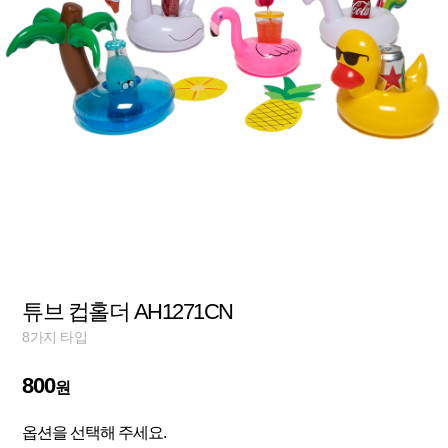
튜브 컵홀더 AH1271CN
8가지 타입
800
원
옵션을 선택해 주세요.