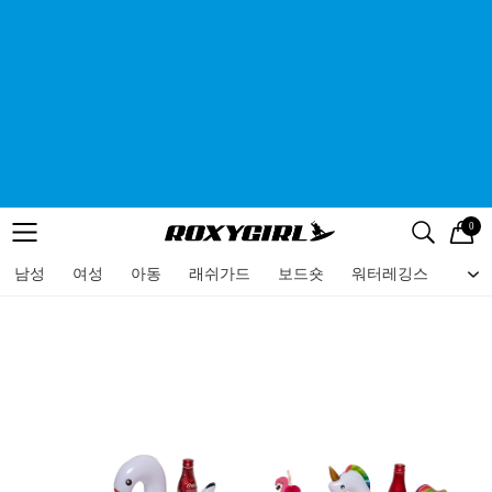
0
로고
메뉴
검색
메뉴
남성
여성
아동
래쉬가드
보드숏
워터레깅스
비치