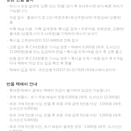
박스나 포장 겉면에 '교환' 또는 '반품' 표기 후 보내주시면 보다 빠른 처리가
가능합니다.
직접 접수 : 홈페이지 로그인>주문조회>최근주문내역>주문상세>교환/반
품
카톡 채널 이용 : 카톡 검색창에 '록시걸' 검색 > 주문자명, 전화번호, 교환/반
품내용 (상품명,사이즈,사유등)을 기재하여 메시지 보내기
록시걸 고객센터(031.522.4488)로 전화 접수
교환 접수 후 CJ대한통운 기사님 방문 > 택배비 6,000원 (제주, 도서산간
12,000원)동봉 또는 입금하여 전달 > 록시걸 도착>제품 검수 후 교환 출고
반품 접수 후 CJ대한통운 기사님 방문 > 록시걸 도착 > 제품 검수 후 4~5일
이내 택배비 차감 또는 입금 확인 후 환불
택배비 입금 계좌 : 국민은행 515537-01-017828 (주)에스에이코리아
반품 택배비 안내
휴대폰/쓱페이 결제는 택배비 차감이 불가하여 입금만 가능합니다.
전체 반품시 : 초기 무료 배송비 포함 6,000원 (제주, 도서산간 12,000원)
최초 구매 5만원 이상, 반품 후 최종 구매 금액 5만원 이상 : 3,000원 (제주,
도서산간 6,000원)
최초 구매 5만원 이상, 반품 후 최종 구매 금액 5만원 미만 : 3,000원 (제주,
도서산간 6,000원)
최초 구매 5만원 미만, 초기 배송비 결제한 경우 : 3,000원 (제주, 도서산간