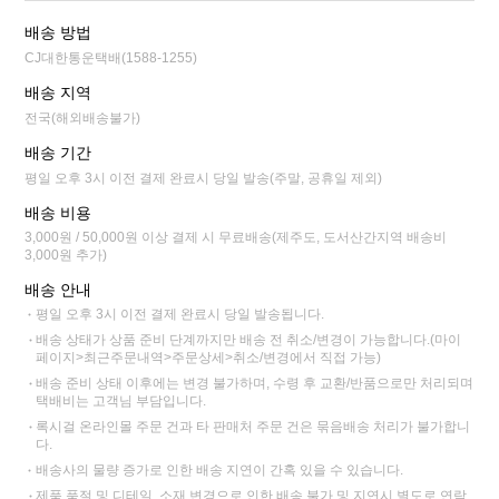
배송 방법
CJ대한통운택배(1588-1255)
배송 지역
전국(해외배송불가)
배송 기간
평일 오후 3시 이전 결제 완료시 당일 발송(주말, 공휴일 제외)
배송 비용
3,000원 / 50,000원 이상 결제 시 무료배송(제주도, 도서산간지역 배송비
3,000원 추가)
배송 안내
평일 오후 3시 이전 결제 완료시 당일 발송됩니다.
배송 상태가 상품 준비 단계까지만 배송 전 취소/변경이 가능합니다.(마이
페이지>최근주문내역>주문상세>취소/변경에서 직접 가능)
배송 준비 상태 이후에는 변경 불가하며, 수령 후 교환/반품으로만 처리되며
택배비는 고객님 부담입니다.
록시걸 온라인몰 주문 건과 타 판매처 주문 건은 묶음배송 처리가 불가합니
다.
배송사의 물량 증가로 인한 배송 지연이 간혹 있을 수 있습니다.
제품 품절 및 디테일, 소재 변경으로 인한 배송 불가 및 지연시 별도로 연락