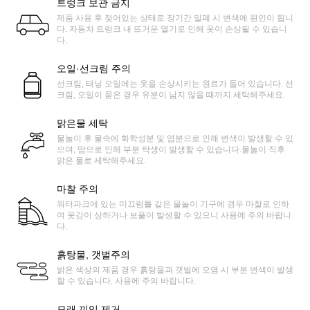
트렁크 보관 금지
제품 사용 후 젖어있는 상태로 장기간 밀폐 시 변색에 원인이 됩니
다. 자동차 트렁크 내 뜨거운 열기로 인해 옷이 손상될 수 있습니
다.
오일·선크림 주의
선크림, 태닝 오일에는 옷을 손상시키는 원료가 들어 있습니다. 선
크림, 오일이 묻은 경우 유분이 남지 않을 때까지 세탁해주세요.
맑은물 세탁
물놀이 후 물속에 화학성분 및 염분으로 인해 변색이 발생할 수 있
으며, 땀으로 인해 부분 탁생이 발생할 수 있습니다.물놀이 직후
맑은 물로 세탁해주세요.
마찰 주의
워터파크에 있는 미끄럼틀 같은 물놀이 기구에 경우 마찰로 인하
여 옷감이 상하거나 보풀이 발생할 수 있으니 사용에 주의 바랍니
다.
흙탕물, 갯벌주의
밝은 색상의 제품 경우 흙탕물과 갯벌에 오염 시 부분 변색이 발생
할 수 있습니다. 사용에 주의 바랍니다.
모래 끼임 제거