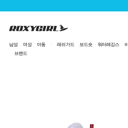
로고
남성
여성
아동
래쉬가드
보드숏
워터레깅스
브랜드