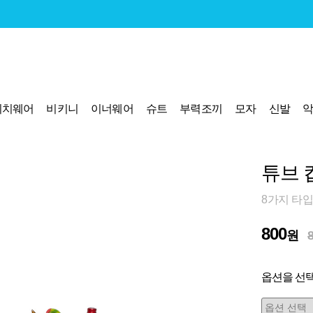
비치웨어
비키니
이너웨어
슈트
부력조끼
모자
신발
튜브 컵
8가지 타입
800
원
옵션을 선택