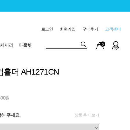
로그인
회원가입
구매후기
고객센터
마이
장바
악세서리
아울렛
0
페이
구니
홀더 AH1271CN
800
원
상품 후기 보기
해 주세요.